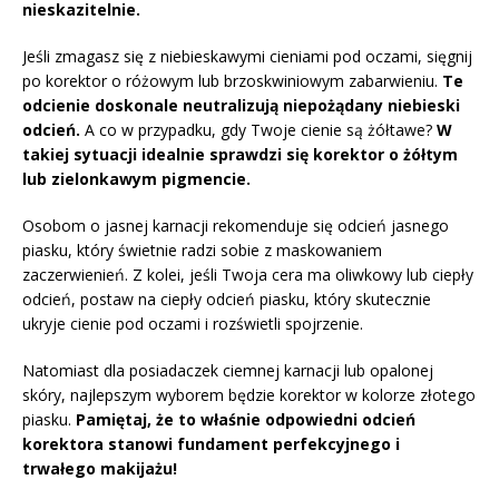
nieskazitelnie.
Jeśli zmagasz się z niebieskawymi cieniami pod oczami, sięgnij
po korektor o różowym lub brzoskwiniowym zabarwieniu.
Te
odcienie doskonale neutralizują niepożądany niebieski
odcień.
A co w przypadku, gdy Twoje cienie są żółtawe?
W
takiej sytuacji idealnie sprawdzi się korektor o żółtym
lub zielonkawym pigmencie.
Osobom o jasnej karnacji rekomenduje się odcień jasnego
piasku, który świetnie radzi sobie z maskowaniem
zaczerwienień. Z kolei, jeśli Twoja cera ma oliwkowy lub ciepły
odcień, postaw na ciepły odcień piasku, który skutecznie
ukryje cienie pod oczami i rozświetli spojrzenie.
Natomiast dla posiadaczek ciemnej karnacji lub opalonej
skóry, najlepszym wyborem będzie korektor w kolorze złotego
piasku.
Pamiętaj, że to właśnie odpowiedni odcień
korektora stanowi fundament perfekcyjnego i
trwałego makijażu!