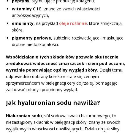
peptydy
, stymulujące produkcję kolagenu,
witaminy C i E
, znane ze swoich właściwości
antyoksydacyjnych,
emolienty
, na przykład
oleje roślinne
, które zmiękczają
skórę,
pigmenty perłowe
, subtelnie rozświetlające i maskujące
drobne niedoskonałości.
Współdziałanie tych składników pozwala skutecznie
zredukować widoczność zmarszczek i cieni pod oczami,
wyraźnie poprawiając ogólny wygląd skóry.
Dzięki temu,
odpowiednio dobrany korektor staje się cennym
sprzymierzeńcem w pielęgnacji cery dojrzałej, pomagając
zachować młody i promienny wygląd.
Jak hyaluronian sodu nawilża?
Hialuronian sodu
, sól sodowa kwasu hialuronowego, to
niezastąpiony składnik w pielęgnacji skóry, znany ze swoich
wyjątkowych właściwości nawilżających. Działa on jak silny