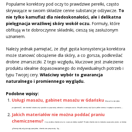
Popularne korektory pod oczy to prawdziwe perełki, często
skrywające w swoim składzie cenne substancje odżywcze.
To
nie tylko kamuflaż dla niedoskonałości, ale i delikatna
pielęgnacja wrażliwej skóry wokół oczu.
Formuły, które
obfitują w te dobroczynne składniki, cieszą się zasłużonym
uznaniem.
Należy jednak pamiętać, że zbyt gęsta konsystencja korektora
może stanowić obciążenie dla skóry, a co gorsza, podkreślać
drobne zmarszczki. Z tego względu, kluczowe jest znalezienie
produktu idealnie dopasowanego do indywidualnych potrzeb i
typu Twojej cery.
Właściwy wybór to gwarancja
naturalnego i promiennego wyglądu.
Podobne wpisy:
Usługi masażu, gabinet masażu w Gdańsku
Masaż to nie tylko
przyjemność, ale również skuteczny sposób na poprawę zdrowia i samopoczucia. Współczesny styl życia pełen stresu i napięcia sprawia,...
Jakich materiałów nie można poddać praniu
chemicznemu?
Czy pralnia chemiczna to zawsze dobry wybór? Pranie chemiczne to metoda usuwania plam, w której
główną rolę odgrywają specjalne, chemiczne preparaty. Są...