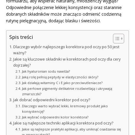
formularzu, aby wspierać naturalny, młodzieńczy wygląd?
Odpowiednie połączenie lekkiej konsystencji oraz starannie
dobranych składników może znacząco odmienić codzienną
rutynę pielęgnacyjną, dodając blasku i świeżości.
Spis treści
Dlaczego wybór najlepszego korektora pod oczy po 50 jest
ważny?
Jakie są kluczowe składniki w korektorach pod oczy dla cery
dojrzałej?
Jak hyaluronian sodu nawilża?
Jaką rolę pełnią peptydy w elastyczności skóry?
Jak działają witaminy C i E jako przeciwutleniacze?
Jak perłowe pigmenty delikatnie rozświetlają i ukrywają
zmarszczki?
Jak dobrać odpowiedni korektor pod oczy?
Dlaczego warto wybrać lekki, kremowy produkt jako
konsystencję?
Jak wybrać odpowiedni kolor korektora?
Jakie są najlepsze techniki aplikacji korektora pod oczy?
Jakie są najlepsze praktyki aplikacji, aby uniknąć osadzania się
w zmarszczkach?