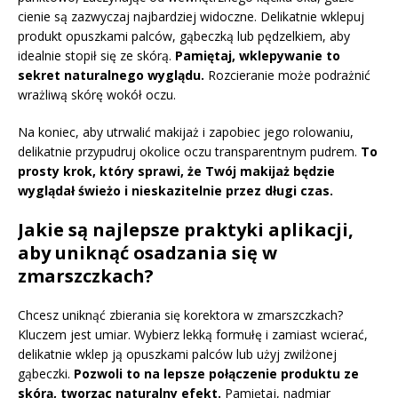
cienie są zazwyczaj najbardziej widoczne. Delikatnie wklepuj
produkt opuszkami palców, gąbeczką lub pędzelkiem, aby
idealnie stopił się ze skórą.
Pamiętaj, wklepywanie to
sekret naturalnego wyglądu.
Rozcieranie może podrażnić
wrażliwą skórę wokół oczu.
Na koniec, aby utrwalić makijaż i zapobiec jego rolowaniu,
delikatnie przypudruj okolice oczu transparentnym pudrem.
To
prosty krok, który sprawi, że Twój makijaż będzie
wyglądał świeżo i nieskazitelnie przez długi czas.
Jakie są najlepsze praktyki aplikacji,
aby uniknąć osadzania się w
zmarszczkach?
Chcesz uniknąć zbierania się korektora w zmarszczkach?
Kluczem jest umiar. Wybierz lekką formułę i zamiast wcierać,
delikatnie wklep ją opuszkami palców lub użyj zwilżonej
gąbeczki.
Pozwoli to na lepsze połączenie produktu ze
skórą, tworząc naturalny efekt.
Pamiętaj, nadmiar