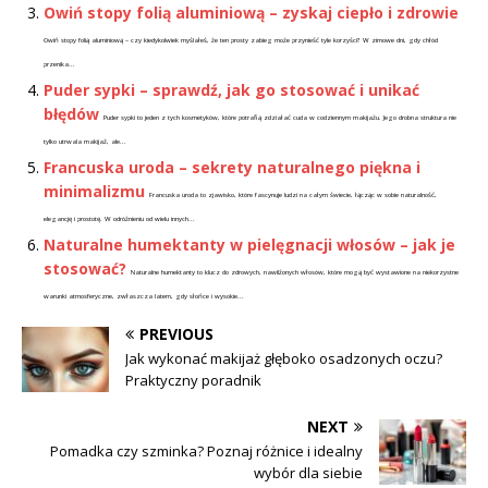
Owiń stopy folią aluminiową – zyskaj ciepło i zdrowie
Owiń stopy folią aluminiową – czy kiedykolwiek myślałeś, że ten prosty zabieg może przynieść tyle korzyści? W zimowe dni, gdy chłód
przenika...
Puder sypki – sprawdź, jak go stosować i unikać
błędów
Puder sypki to jeden z tych kosmetyków, które potrafią zdziałać cuda w codziennym makijażu. Jego drobna struktura nie
tylko utrwala makijaż, ale...
Francuska uroda – sekrety naturalnego piękna i
minimalizmu
Francuska uroda to zjawisko, które fascynuje ludzi na całym świecie, łącząc w sobie naturalność,
elegancję i prostotę. W odróżnieniu od wielu innych...
Naturalne humektanty w pielęgnacji włosów – jak je
stosować?
Naturalne humektanty to klucz do zdrowych, nawilżonych włosów, które mogą być wystawione na niekorzystne
warunki atmosferyczne, zwłaszcza latem, gdy słońce i wysokie...
PREVIOUS
Jak wykonać makijaż głęboko osadzonych oczu?
Praktyczny poradnik
NEXT
Pomadka czy szminka? Poznaj różnice i idealny
wybór dla siebie