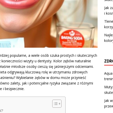
Jak z
i kos
Tlene
korzy
Najle
kolor
dziej popularne, a wiele osób szuka prostych i skutecznych
ZDR
konieczności wizyty u dentysty. Kolor zębów naturalnie
właśnie młodsze osoby cieszą się jaśniejszymi odcieniami.
dieta odgrywają kluczową rolę w utrzymaniu zdrowych
Aqua 
zjaśnieniu? Wybielanie zębów w domu może przynieść
treni
ówno zalety, jak i potencjalne ryzyka związane z różnymi
Mutyz
i bezpiecznie.
skute
Jak w
prze
ć?