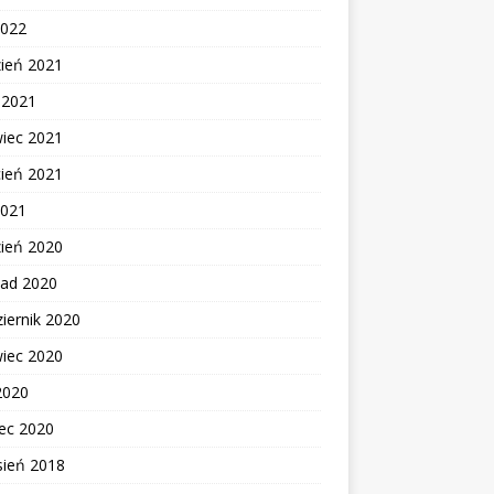
2022
zień 2021
c 2021
wiec 2021
cień 2021
2021
zień 2020
pad 2020
iernik 2020
wiec 2020
2020
ec 2020
sień 2018