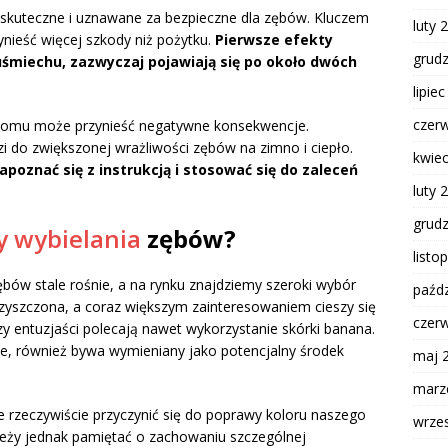
 skuteczne i uznawane za bezpieczne dla zębów. Kluczem
luty 
ynieść więcej szkody niż pożytku.
Pierwsze efekty
grud
 uśmiechu, zazwyczaj pojawiają się po około dwóch
lipie
czer
 domu może przynieść negatywne konsekwencje.
i do zwiększonej wrażliwości zębów na zimno i ciepło.
kwie
apoznać się z instrukcją i stosować się do zaleceń
luty 
grud
 wybielania
zębów?
listo
ów stale rośnie, a na rynku znajdziemy szeroki wybór
paźdz
czyszczona, a coraz większym zainteresowaniem cieszy się
czer
zy entuzjaści polecają nawet wykorzystanie skórki banana.
je, również bywa wymieniany jako potencjalny środek
maj 
marz
rzeczywiście przyczynić się do poprawy koloru naszego
wrze
ależy jednak pamiętać o zachowaniu szczególnej