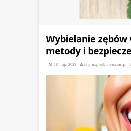
Wybielanie zębów 
metody i bezpiecz
28 maja 2025
stajniapodlasem.com.pl