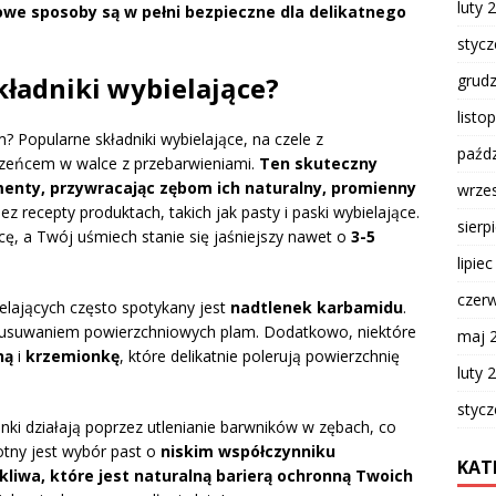
luty 
we sposoby są w pełni bezpieczne dla delikatnego
styc
grud
kładniki wybielające?
listo
 Popularne składniki wybielające, na czele z
paźdz
rzeńcem w walce z przebarwieniami.
Ten skuteczny
enty, przywracając zębom ich naturalny, promienny
wrze
 recepty produktach, takich jak pasty i paski wybielające.
sierp
cę, a Twój uśmiech stanie się jaśniejszy nawet o
3-5
lipie
czer
elających często spotykany jest
nadtlenek karbamidu
.
 z usuwaniem powierzchniowych plam. Dodatkowo, niektóre
maj 
ną
i
krzemionkę
, które delikatnie polerują powierzchnię
luty 
styc
enki działają poprzez utlenianie barwników w zębach, co
totny jest wybór past o
niskim współczynniku
KAT
kliwa, które jest naturalną barierą ochronną Twoich