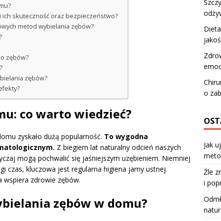
Szczy
omu?
odży
 i ich skuteczność oraz bezpieczeństwo?
mowych metod wybielania zębów?
Dieta
?
jakoś
Zdrow
 do zębów?
emoc
?
bielania zębów?
Chiru
efekty?
o zab
u: co warto wiedzieć?
OST
domu zyskało dużą popularność.
To wygodna
Jak u
omatologicznym.
Z biegiem lat naturalny odcień naszych
meto
czaj mogą pochwalić się jaśniejszym uzębieniem. Niemniej
i czas, kluczowa jest regularna higiena jamy ustnej.
Źle z
ra wspiera zdrowie zębów.
i pop
Odmła
wybielania zębów w domu?
natur