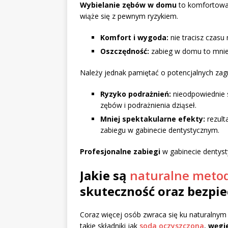
Wybielanie zębów w domu
to komfortowa 
wiąże się z pewnym ryzykiem.
Komfort i wygoda:
nie tracisz czasu 
Oszczędność:
zabieg w domu to mnie
Należy jednak pamiętać o potencjalnych zag
Ryzyko podrażnień:
nieodpowiednie
zębów i podrażnienia dziąseł.
Mniej spektakularne efekty:
rezult
zabiegu w gabinecie dentystycznym.
Profesjonalne zabiegi
w gabinecie dentyst
Jakie są
naturalne metod
skuteczność oraz bezpi
Coraz więcej osób zwraca się ku naturalny
takie składniki jak
soda oczyszczona
,
węgi