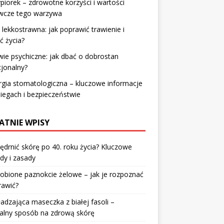
piorek – zdrowotne korzyści i wartości
wcze tego warzywa
 lekkostrawna: jak poprawić trawienie i
ć życia?
ie psychiczne: jak dbać o dobrostan
jonalny?
rgia stomatologiczna – kluczowe informacje
iegach i bezpieczeństwie
ATNIE WPISY
jędrnić skórę po 40. roku życia? Kluczowe
dy i zasady
robione paznokcie żelowe – jak je rozpoznać
rawić?
dzająca maseczka z białej fasoli –
alny sposób na zdrową skórę