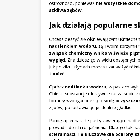
ostrożności, ponieważ
nie wszystkie domo
szkliwa zębów.
Jak działają popularne s
Chcesz cieszyć się olśniewającym uśmiechem?
nadtlenkiem wodoru
, są Twoim sprzymie
związek chemiczny wnika w świeże pigm
wygląd.
Znajdziesz go w wielu dostępnych bez
Już po kilku użyciach możesz zauważyć różni
tonów
!
Oprócz
nadtlenku wodoru
, w pastach wybi
Obie te substancje efektywnie radzą sobie
formuły wzbogacone są o
sodę oczyszczo
zębów, pozostawiając je idealnie gładkie.
Pamiętaj jednak, że pasty zawierające nadtl
prowadzi do ich rozjaśnienia. Dlatego tak is
ścieralności
.
To kluczowe dla ochrony sz