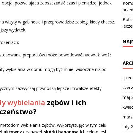
opcja, pozwalająca zaoszczędzić czas i pieniądze, jednak
Komod
przed
Ból s
na wizyty w gabinecie i przeprowadzisz zabieg, kiedy chcesz.
lecze
jszy wydatek.
NAJ
rożeniach:
 stosowanie preparatów może powodować nadwrażliwość
ARC
aty wybielania w domu mogą być mniej widoczne niż po
lipie
czer
ycznym zazwyczaj przynoszą lepsze i trwalsze efekty.
maj 
y wybielania
zębów i ich
kwie
eczeństwo?
marz
m metodom wybielania zębów, wykorzystując w tym celu
luty 
el aktywny
czy nawet
skórki bananów
. Ich celem jest