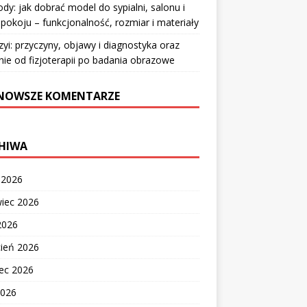
y: jak dobrać model do sypialni, salonu i
pokoju – funkcjonalność, rozmiar i materiały
zyi: przyczyny, objawy i diagnostyka oraz
nie od fizjoterapii po badania obrazowe
NOWSZE KOMENTARZE
HIWA
c 2026
wiec 2026
2026
cień 2026
ec 2026
2026