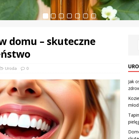
w domu – skuteczne
eństwo
URO
Uroda
0
Jak o
zdrow
Kozie
młod
Tapin
pielę
Domo
skute