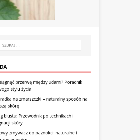
DA
siągnąć przerwę między udami? Poradnik
ego stylu życia
radka na zmarszczki – naturalny sposób na
szą skórę
g biustu: Przewodnik po technikach i
gnacji skóry
wy zmywacz do paznokci: naturalne i
czne przepisy