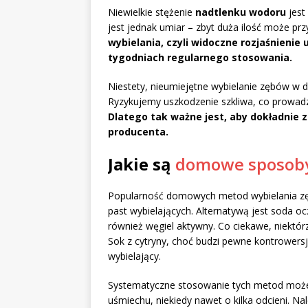
Niewielkie stężenie
nadtlenku wodoru
jest
jest jednak umiar – zbyt duża ilość może prz
wybielania, czyli widoczne rozjaśnienie
tygodniach regularnego stosowania.
Niestety, nieumiejętne wybielanie zębów w
Ryzykujemy uszkodzenie szkliwa, co prowadz
Dlatego tak ważne jest, aby dokładnie z
producenta.
Jakie są
domowe sposoby
Popularność domowych metod wybielania zęb
past wybielających. Alternatywą jest soda o
również węgiel aktywny. Co ciekawe, niektór
Sok z cytryny, choć budzi pewne kontrowers
wybielający.
Systematyczne stosowanie tych metod może 
uśmiechu, niekiedy nawet o kilka odcieni. N