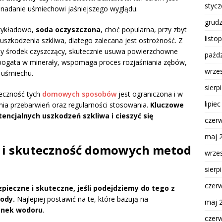
styc
 nadanie uśmiechowi jaśniejszego wyglądu.
grud
rzykładowo,
soda oczyszczona
, choć popularna, przy zbyt
listo
szkodzenia szkliwa, dlatego zalecana jest ostrożność. Z
alny środek czyszczący, skutecznie usuwa powierzchowne
paźdz
 bogata w minerały, wspomaga proces rozjaśniania zębów,
wrze
 uśmiechu.
sierp
teczność tych
domowych sposobów
jest ograniczona i w
lipie
ia przebarwień oraz regularności stosowania.
Kluczowe
encjalnych uszkodzeń szkliwa i cieszyć się
czer
maj 
o i skuteczność domowych metod
wrze
sierp
czer
ieczne i skuteczne, jeśli podejdziemy do tego z
ody.
Najlepiej postawić na te, które bazują na
maj 
enek wodoru
.
czer