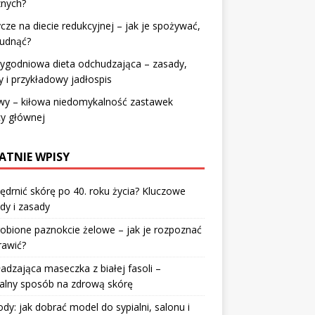
znych?
cze na diecie redukcyjnej – jak je spożywać,
hudnąć?
ygodniowa dieta odchudzająca – zasady,
y i przykładowy jadłospis
wy – kiłowa niedomykalność zastawek
cy głównej
ATNIE WPISY
jędrnić skórę po 40. roku życia? Kluczowe
dy i zasady
robione paznokcie żelowe – jak je rozpoznać
rawić?
dzająca maseczka z białej fasoli –
alny sposób na zdrową skórę
y: jak dobrać model do sypialni, salonu i