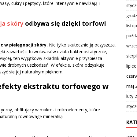
sy, cukry i peptydy, które intensywnie nawilżają i
styc
grud
ja skóry
odbywa się dzięki torfowi
listo
paźdz
 w pielęgnacji skóry.
Nie tylko skutecznie ją oczyszcza,
wrze
zięki zawartości fulwokwasów działa bakteriostatycznie,
sierp
ęcej, ten wyjątkowy składnik aktywnie przyspiesza
ie drobnych uszkodzeń. W efekcie, skóra odzyskuje
lipie
zyć się jej naturalnym pięknem.
czer
 efekty ekstraktu torfowego w
maj 
luty 
styc
yczny, obfitujący w makro- i mikroelementy, które
 naturalną równowagę mineralną.
KAT