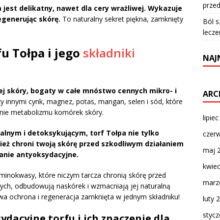
przed
 jest delikatny, nawet dla cery wrażliwej. Wykazuje
egenerując skórę.
To naturalny sekret piękna, zamknięty
Ból s
lecze
fu Tołpa i jego
składniki
NAJ
jej skóry, bogaty w całe mnóstwo cennych mikro- i
ARC
 innymi cynk, magnez, potas, mangan, selen i sód, które
nie metabolizmu komórek skóry.
lipie
lnym i detoksykującym, torf Tołpa nie tylko
czer
eż chroni twoją skórę przed szkodliwym działaniem
maj 
łanie antyoksydacyjne.
kwie
aminokwasy, które niczym tarcza chronią skórę przed
marz
h, odbudowują naskórek i wzmacniają jej naturalną
a ochrona i regeneracja zamknięta w jednym składniku!
luty 
styc
ydacyjne torfu i ich znaczenie dla