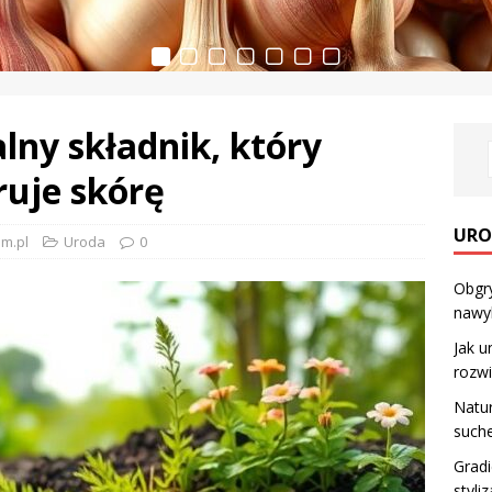
alny składnik, który
ruje skórę
URO
m.pl
Uroda
0
Obgry
nawy
Jak u
rozwi
Natur
suche
Gradi
styli