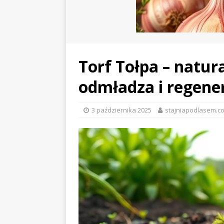
Torf Tołpa – natur
odmładza i regene
3 października 2025
stajniapodlasem.co