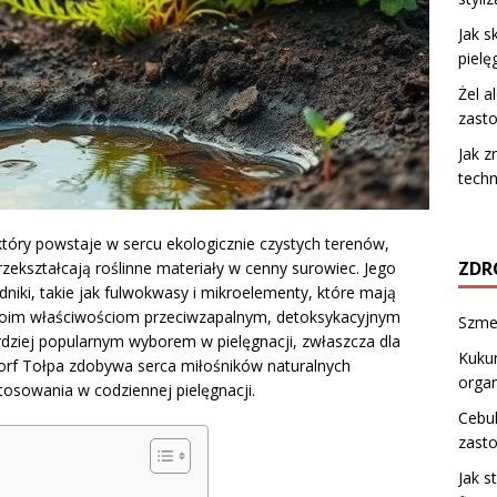
Jak s
pielę
Żel a
zasto
Jak z
techn
tóry powstaje w sercu ekologicznie czystych terenów,
ZDR
ekształcają roślinne materiały w cenny surowiec. Jego
niki, takie jak fulwokwasy i mikroelementy, które mają
swoim właściwościom przeciwzapalnym, detoksykacyjnym
Szme
rdziej popularnym wyborem w pielęgnacji, zwłaszcza dla
Kukur
torf Tołpa zdobywa serca miłośników naturalnych
orga
tosowania w codziennej pielęgnacji.
Cebul
zast
Jak s