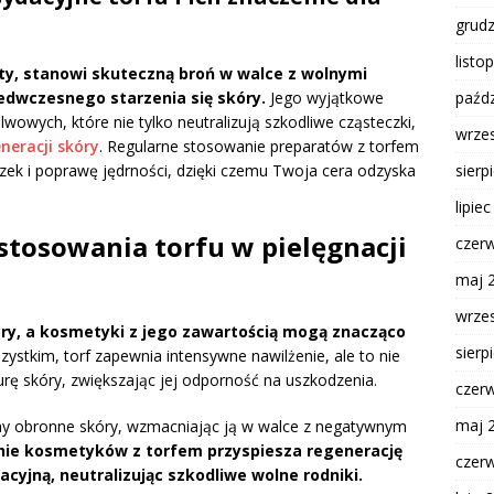
grud
listo
ty, stanowi skuteczną broń w walce z wolnymi
paźdz
zedwczesnego starzenia się skóry.
Jego wyjątkowe
wowych, które nie tylko neutralizują szkodliwe cząsteczki,
wrze
neracji skóry
. Regularne stosowanie preparatów z torfem
sierp
zek i poprawę jędrności, dzięki czemu Twoja cera odzyska
lipie
astosowania torfu w pielęgnacji
czer
maj 
wrze
kóry, a kosmetyki z jego zawartością mogą znacząco
sierp
ystkim, torf zapewnia intensywne nawilżenie, ale to nie
rę skóry, zwiększając jej odporność na uszkodzenia.
czer
maj 
zmy obronne skóry, wzmacniając ją w walce z negatywnym
ie kosmetyków z torfem przyspiesza regenerację
czer
cyjną, neutralizując szkodliwe wolne rodniki.