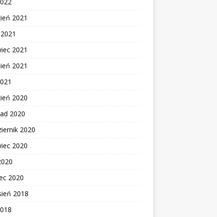
2022
zień 2021
c 2021
wiec 2021
cień 2021
2021
zień 2020
pad 2020
iernik 2020
wiec 2020
2020
ec 2020
sień 2018
2018