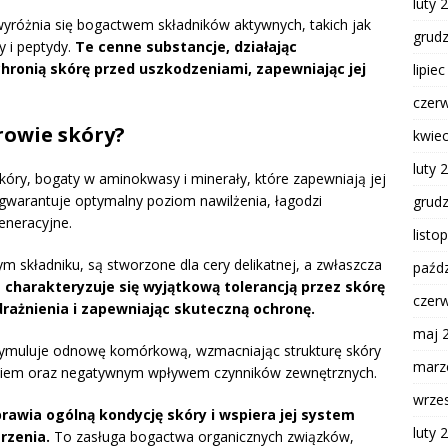
luty 
 wyróżnia się bogactwem składników aktywnych, takich jak
grud
 i peptydy.
Te cenne substancje, działając
chronią skórę przed uszkodzeniami, zapewniając jej
lipie
czer
rowie skóry?
kwie
luty 
skóry, bogaty w aminokwasy i minerały, które zapewniają jej
 gwarantuje optymalny poziom nawilżenia, łagodzi
grud
eneracyjne.
listo
m składniku, są stworzone dla cery delikatnej, a zwłaszcza
paźdz
 charakteryzuje się wyjątkową tolerancją przez skórę
czer
drażnienia i zapewniając skuteczną ochronę.
maj 
 stymuluje odnowę komórkową, wzmacniając strukturę skóry
marz
zeniem oraz negatywnym wpływem czynników zewnętrznych.
wrze
rawia ogólną kondycję skóry i wspiera jej system
luty 
rzenia.
To zasługa bogactwa organicznych związków,