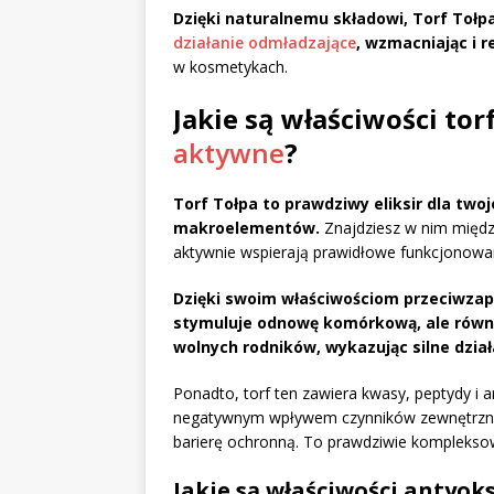
Dzięki naturalnemu składowi, Torf Tołpa
działanie odmładzające
, wzmacniając i r
w kosmetykach.
Jakie są właściwości tor
aktywne
?
Torf Tołpa to prawdziwy eliksir dla two
makroelementów.
Znajdziesz w nim między
aktywnie wspierają prawidłowe funkcjonowa
Dzięki swoim właściwościom przeciwzapa
stymuluje odnowę komórkową, ale równi
wolnych rodników, wykazując silne dzia
Ponadto, torf ten zawiera kwasy, peptydy i 
negatywnym wpływem czynników zewnętrznyc
barierę ochronną. To prawdziwie kompleksow
Jakie są właściwości antyoks