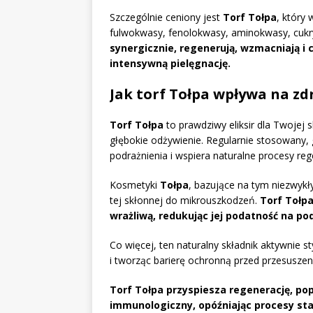
Szczególnie ceniony jest
Torf Tołpa
, który
fulwokwasy, fenolokwasy, aminokwasy, cukry
synergicznie, regenerują, wzmacniają i 
intensywną pielęgnację.
Jak torf Tołpa wpływa na zd
Torf Tołpa
to prawdziwy eliksir dla Twojej 
głębokie odżywienie. Regularnie stosowany,
podrażnienia i wspiera naturalne procesy reg
Kosmetyki
Tołpa
, bazujące na tym niezwykły
tej skłonnej do mikrouszkodzeń.
Torf Tołpa
wrażliwą, redukując jej podatność na po
Co więcej, ten naturalny składnik aktywnie
i tworząc barierę ochronną przed przesus
Torf Tołpa przyspiesza regenerację, pop
immunologiczny, opóźniając procesy sta