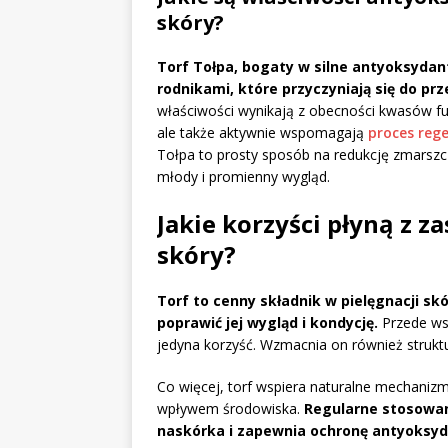
skóry?
Torf Tołpa, bogaty w silne antyoksydan
rodnikami, które przyczyniają się do pr
właściwości wynikają z obecności kwasów ful
ale także aktywnie wspomagają
proces rege
Tołpa to prosty sposób na redukcję zmarszc
młody i promienny wygląd.
Jakie korzyści płyną z z
skóry?
Torf to cenny składnik w pielęgnacji s
poprawić jej wygląd i kondycję.
Przede wsz
jedyna korzyść. Wzmacnia on również struktu
Co więcej, torf wspiera naturalne mechani
wpływem środowiska.
Regularne stosowan
naskórka i zapewnia ochronę antyoksyda