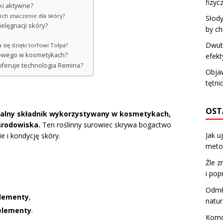
fizyc
iki aktywne?
 ich znaczenie dla skóry?
Słody
ielęgnacji skóry?
by c
Dwut
 się dzięki torfowi Tołpa?
rfowego w kosmetykach?
efekt
 oferuje technologia Remina?
Obja
tętni
OST
ikalny składnik wykorzystywany w kosmetykach,
środowiska.
Ten roślinny surowiec skrywa bogactwo
Jak u
e i kondycję skóry.
meto
Źle z
i pop
Odmła
elementy
,
natur
elementy
.
Komod