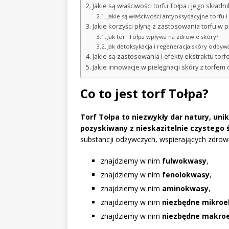
Jakie są właściwości torfu Tołpa i jego składn
Jakie są właściwości antyoksydacyjne torfu i
Jakie korzyści płyną z zastosowania torfu w p
Jak torf Tołpa wpływa na zdrowie skóry?
Jak detoksykacja i regeneracja skóry odbywa
Jakie są zastosowania i efekty ekstraktu to
Jakie innowacje w pielęgnacji skóry z torfem
Co to jest torf Tołpa?
Torf Tołpa to niezwykły dar natury, un
pozyskiwany z nieskazitelnie czystego 
substancji odżywczych, wspierających zdrowi
znajdziemy w nim
fulwokwasy
,
znajdziemy w nim
fenolokwasy
,
znajdziemy w nim
aminokwasy
,
znajdziemy w nim
niezbędne mikro
znajdziemy w nim
niezbędne makro