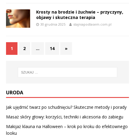
Krosty na brodzie i żuchwie – przyczyny,
objawy i skuteczna terapia
30 grudnia 2025
stajniapodlasem.com.pl
1
2
…
14
»
URODA
Jak ujędrnić twarz po schudnięciu? Skuteczne metody i porady
Masaż skóry głowy: korzyści, techniki i akcesoria do zabiegu
Makijaż klauna na Halloween – krok po kroku do efektownego
looku