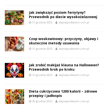
Jak zwiększyć poziom ferrytyny?
Przewodnik po diecie wysokożelazowej
31 grudnia 2025
stajniapodlasem.com.pl
Czop woskowinowy: przyczyny, objawy i
skuteczne metody usuwania
31 grudnia 2025
stajniapodlasem.com.pl
Jak zrobić makijaż klauna na Halloween?
Przewodnik krok po kroku
31 grudnia 2025
stajniapodlasem.com.pl
Dieta cukrzycowa 1200 kalorii – zdrowe
przepisy i jadłospis
30 grudnia 2025
stajniapodlasem.com.pl