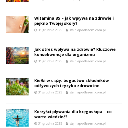
Witamina B5 – jak wpływa na zdrowie i
piękno Twojej skóry?
31 grudnia 2025
stajniapodlasem.com.pl
Jak stres wpływa na zdrowie? Kluczowe
konsekwencje dla organizmu
31 grudnia 2025
stajniapodlasem.com.pl
Kiełki w ciąży: bogactwo składników
odżywczych i ryzyko zdrowotne
31 grudnia 2025
stajniapodlasem.com.pl
Korzyści pływania dla kręgosłupa – co
warto wiedzieć?
31 grudnia 2025
stajniapodlasem.com.pl