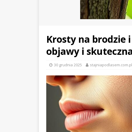
Krosty na brodzie 
objawy i skuteczna
30 grudnia 2025
stajniapodlasem.com.p