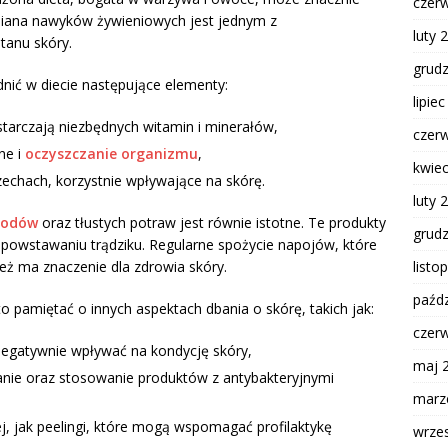
czer
zmiana nawyków żywieniowych jest jednym z
luty 
tanu skóry.
grud
nić w diecie następujące elementy:
lipie
tarczają niezbędnych witamin i minerałów,
czer
ne i
oczyszczanie organizmu
,
kwie
echach, korzystnie wpływające na skórę.
luty 
oodów
oraz tłustych potraw jest równie istotne. Te produkty
grud
 powstawaniu trądziku. Regularne spożycie napojów, które
listo
ż ma znaczenie dla zdrowia skóry.
paźdz
pamiętać o innych aspektach dbania o skórę, takich jak:
czer
 negatywnie wpływać na kondycję skóry,
maj 
anie oraz stosowanie produktów z antybakteryjnymi
marz
j, jak peelingi, które mogą wspomagać profilaktykę
wrze