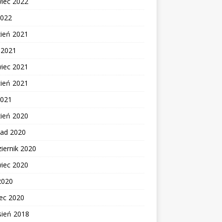
wiec 2022
2022
zień 2021
c 2021
wiec 2021
cień 2021
2021
zień 2020
pad 2020
iernik 2020
wiec 2020
2020
ec 2020
sień 2018