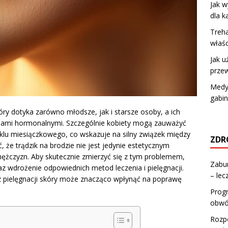
Jak w
dla 
Treha
właśc
Jak 
przew
Medyc
gabin
óry dotyka zarówno młodsze, jak i starsze osoby, a ich
niami hormonalnymi. Szczególnie kobiety mogą zauważyć
yklu miesiączkowego, co wskazuje na silny związek między
ZDR
 że trądzik na brodzie nie jest jedynie estetycznym
ężczyzn. Aby skutecznie zmierzyć się z tym problemem,
Zabu
az wdrożenie odpowiednich metod leczenia i pielęgnacji.
– lec
az pielęgnacji skóry może znacząco wpłynąć na poprawę
Progr
obwó
Rozpo