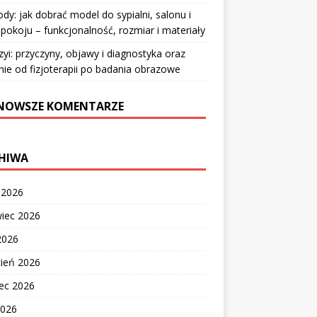
y: jak dobrać model do sypialni, salonu i
pokoju – funkcjonalność, rozmiar i materiały
zyi: przyczyny, objawy i diagnostyka oraz
nie od fizjoterapii po badania obrazowe
NOWSZE KOMENTARZE
HIWA
c 2026
wiec 2026
2026
cień 2026
ec 2026
2026