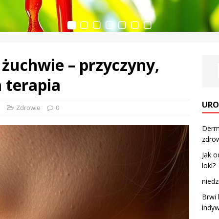
i żuchwie – przyczyny,
 terapia
URO
l
Zdrowie
0
Derm
zdrow
Jak o
loki?
niedz
Brwi 
indyw