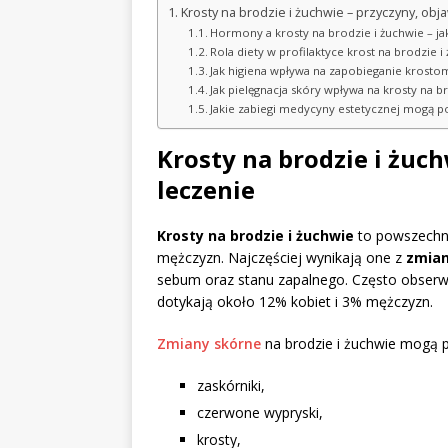
Krosty na brodzie i żuchwie – przyczyny, obja
Hormony a krosty na brodzie i żuchwie – ja
Rola diety w profilaktyce krost na brodzie i
Jak higiena wpływa na zapobieganie krosto
Jak pielęgnacja skóry wpływa na krosty na b
Jakie zabiegi medycyny estetycznej mogą p
Krosty na brodzie i żuch
leczenie
Krosty na brodzie i żuchwie
to powszechny
mężczyzn. Najczęściej wynikają one z
zmian
sebum oraz stanu zapalnego. Często obserwu
dotykają około 12% kobiet i 3% mężczyzn.
Zmiany skórne
na brodzie i żuchwie mogą p
zaskórniki,
czerwone wypryski,
krosty,