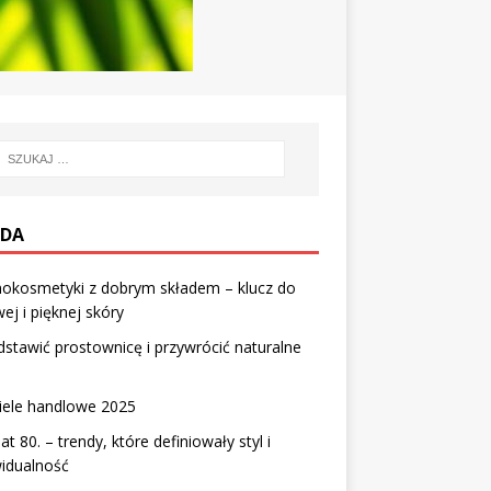
DA
okosmetyki z dobrym składem – klucz do
ej i pięknej skóry
dstawić prostownicę i przywrócić naturalne
iele handlowe 2025
lat 80. – trendy, które definiowały styl i
idualność