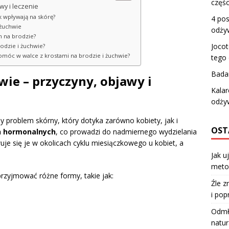
częśc
wy i leczenie
k wpływają na skórę?
4 pos
 żuchwie
odży
m na brodzie?
Jocot
rodzie i żuchwie?
omóc w walce z krostami na brodzie i żuchwie?
tego
Badan
wie – przyczyny, objawy i
Kalar
odży
 problem skórny, który dotyka zarówno kobiety, jak i
OST
 hormonalnych
, co prowadzi do nadmiernego wydzielania
je się je w okolicach cyklu miesiączkowego u kobiet, a
Jak u
meto
rzyjmować różne formy, takie jak:
Źle z
i pop
Odmła
natur