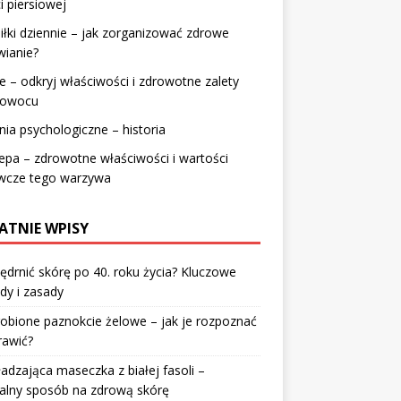
i piersiowej
iłki dziennie – jak zorganizować zdrowe
wianie?
e – odkryj właściwości i zdrowotne zalety
 owocu
ia psychologiczne – historia
epa – zdrowotne właściwości i wartości
wcze tego warzywa
ATNIE WPISY
jędrnić skórę po 40. roku życia? Kluczowe
dy i zasady
robione paznokcie żelowe – jak je rozpoznać
rawić?
dzająca maseczka z białej fasoli –
alny sposób na zdrową skórę