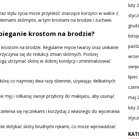
luty 
z stylu życia może przynieść znaczące korzyści w walce z
styc
blemami skórnymi, w tym krostami na brodzie i żuchwie.
grud
bieganie krostom na brodzie?
listo
paźdz
 krostom na brodzie. Regularne mycie twarzy oraz unikanie
zyczynia się do redukcji zmian skórnych. Poniżej
wrze
gą utrzymać skórę w dobrej kondycji i zminimalizować
sierp
lipie
kórę co najmniej dwa razy dziennie, używając delikatnych
czer
nie myj i odkażaj swoje przybory do makijażu, aby usunąć
maj 
luty 
ielenia się ręcznikami i korzystaj z własnego do wycierania
styc
ę nie dotykać skóry brudnymi rękami, co może wprowadzać
KAT