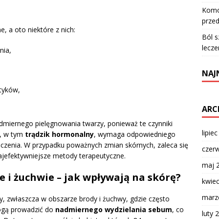
Komod
przed
, a oto niektóre z nich:
Ból s
lecze
nia,
NAJ
tyków,
ARC
admiernego pielęgnowania twarzy, ponieważ te czynniki
lipie
u, w tym
trądzik hormonalny
, wymaga odpowiedniego
eczenia. W przypadku poważnych zmian skórnych, zaleca się
czer
ajefektywniejsze metody terapeutyczne.
maj 
 i żuchwie – jak wpływają na skórę?
kwie
marz
, zwłaszcza w obszarze brody i żuchwy, gdzie często
ogą prowadzić do
nadmiernego wydzielania sebum
, co
luty 