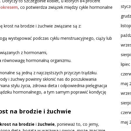
Dotyczy to szczególnie kobiet, u których 84 procent
styc
d okresem
, co potwierdza związek między cykle hormonalne
grud
listo
ę krost na brodzie i żuchwie związane są z:
paźdz
gą występować podczas cyklu menstruacyjnego, ciąży lub
wrze
związanych z hormonami,
sierp
na równowagę hormonalną organizmu.
lipie
onalne są jedną z najczęstszych przyczyn trądziku.
czer
ody i żuchwy powinny skłonić nas do poszukiwania
maj 
ana stylu życia, zdrowa dieta i odpowiednia pielęgnacja
rądziku hormonalnego, a tym samym poprawić kondycję
wrze
sierp
ost na brodzie i żuchwie
czer
maj 
krost na brodzie
i
żuchwie
, ponieważ to, co jemy,
żona dieta, bogata w warzywa i owoce, może znacznie