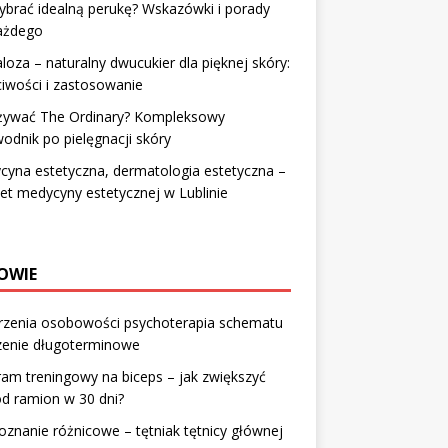
ybrać idealną perukę? Wskazówki i porady
każdego
loza – naturalny dwucukier dla pięknej skóry:
iwości i zastosowanie
używać The Ordinary? Kompleksowy
odnik po pielęgnacji skóry
yna estetyczna, dermatologia estetyczna –
et medycyny estetycznej w Lublinie
OWIE
rzenia osobowości psychoterapia schematu
zenie długoterminowe
am treningowy na biceps – jak zwiększyć
d ramion w 30 dni?
znanie różnicowe – tętniak tętnicy głównej