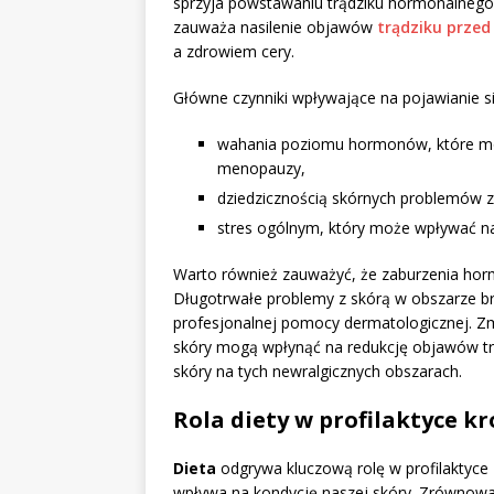
sprzyja powstawaniu trądziku hormonalnego. 
zauważa nasilenie objawów
trądziku prze
a zdrowiem cery.
Główne czynniki wpływające na pojawianie si
wahania poziomu hormonów, które mo
menopauzy,
dziedzicznością skórnych problemów 
stres ogólnym, który może wpływać 
Warto również zauważyć, że zaburzenia horm
Długotrwałe problemy z skórą w obszarze br
profesjonalnej pomocy dermatologicznej. Zmi
skóry mogą wpłynąć na redukcję objawów t
skóry na tych newralgicznych obszarach.
Rola diety w profilaktyce kr
Dieta
odgrywa kluczową rolę w profilaktyce
wpływa na kondycję naszej skóry. Zrównowa