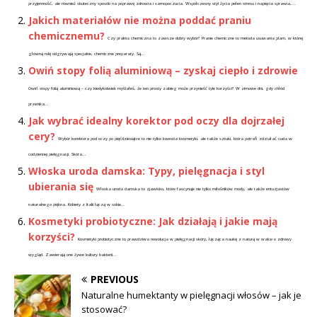
przyjemność, ale również skuteczny sposób na poprawę zdrowia i samopoczucia. Współczesny styl życia pełen stresu i napięcia sprawia,...
Jakich materiałów nie można poddać praniu
chemicznemu?
Czy pralnia chemiczna to zawsze dobry wybór? Pranie chemiczne to metoda usuwania plam, w której
główną rolę odgrywają specjalne, chemiczne preparaty. Są...
Owiń stopy folią aluminiową – zyskaj ciepło i zdrowie
Owiń stopy folią aluminiową – czy kiedykolwiek myślałeś, że ten prosty zabieg może przynieść tyle korzyści? W zimowe dni, gdy chłód
przenika...
Jak wybrać idealny korektor pod oczy dla dojrzałej
cery?
Wybór korektora pod oczy po pięćdziesiątce to nie tylko kwestia kosmetyki, ale także sztuki, która potrafi zdziałać cuda w
codziennej pielęgnacji. Skóra...
Włoska uroda damska: Typy, pielęgnacja i styl
ubierania się
Włoska uroda damska to zjawisko, które fascynuje nie tylko miłośników mody, ale także entuzjastów
naturalnego piękna. Kobiety z Italii łączą w sobie...
Kosmetyki probiotyczne: Jak działają i jakie mają
korzyści?
Kosmetyki probiotyczne to prawdziwa rewolucja w pielęgnacji skóry, łącząca naukę z naturą w walce o zdrowy
wygląd. Zawierają one żywe kultury bakterii...
PREVIOUS
Naturalne humektanty w pielęgnacji włosów – jak je
stosować?