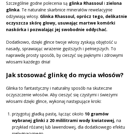
Szczególnie godne polecenia są
glinka Rhassoul
i
zielona
glinka
. Te naturalne skarbnice minerałów rewelacyjnie
odżywiają włosy.
Glinka Rhassoul, oprócz tego, delikatnie
oczyszcza skórę głowy, usuwając martwe komórki
naskórka i pozwalając jej swobodnie oddychać.
Dodatkowo, dzięki glince twoje włosy zyskają objętość u
nasady, sprawiając wrażenie gęstszych i pełniejszych. To
naprawdę prosty sposób, by cieszyć się pięknymi i zdrowymi
włosami każdego dnia!
Jak stosować glinkę do mycia włosów?
Glinka to fantastyczny i naturalny sposób na skuteczne
oczyszczenie włosów. Aby cieszyć się czystymi i świeżymi
włosami dzięki glince, wykonaj następujące kroki:
przygotuj gładką pastę, łącząc około
10 gramów
wybranej glinki z 20 mililitrami wody kwiatowej
, na
przykład różanej lub lawendowej, dla dodatkowego efektu
pielęgnacyjnego,