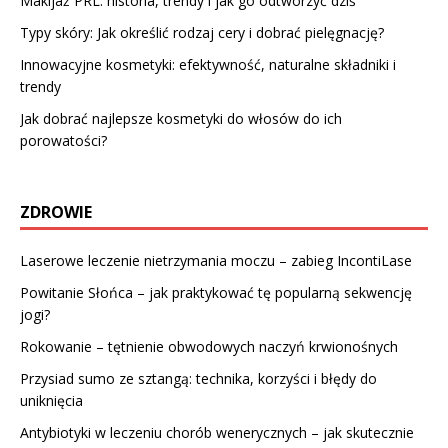
Makijaż PRL: historia, trendy i jak go odtworzyć dziś
Typy skóry: Jak określić rodzaj cery i dobrać pielęgnację?
Innowacyjne kosmetyki: efektywność, naturalne składniki i
trendy
Jak dobrać najlepsze kosmetyki do włosów do ich
porowatości?
ZDROWIE
Laserowe leczenie nietrzymania moczu – zabieg IncontiLase
Powitanie Słońca – jak praktykować tę popularną sekwencję
jogi?
Rokowanie – tętnienie obwodowych naczyń krwionośnych
Przysiad sumo ze sztangą: technika, korzyści i błędy do
uniknięcia
Antybiotyki w leczeniu chorób wenerycznych – jak skutecznie