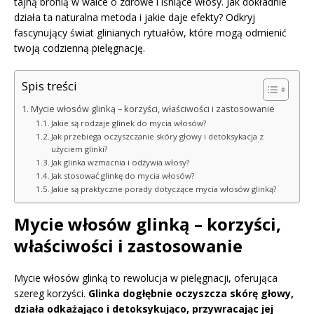
tajną bronią w walce o zdrowe i lśniące włosy. Jak dokładnie
działa ta naturalna metoda i jakie daje efekty? Odkryj
fascynujący świat glinianych rytuałów, które mogą odmienić
twoją codzienną pielęgnację.
Spis treści
Mycie włosów glinką – korzyści, właściwości i zastosowanie
Jakie są rodzaje glinek do mycia włosów?
Jak przebiega oczyszczanie skóry głowy i detoksykacja z
użyciem glinki?
Jak glinka wzmacnia i odżywia włosy?
Jak stosować glinkę do mycia włosów?
Jakie są praktyczne porady dotyczące mycia włosów glinką?
Mycie włosów glinką – korzyści,
właściwości i zastosowanie
Mycie włosów glinką to rewolucja w pielęgnacji, oferująca
szereg korzyści.
Glinka dogłębnie oczyszcza skórę głowy,
działa odkażająco i detoksykująco, przywracając jej