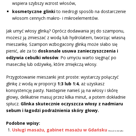
wspiera szybszy wzrost włosów,
kosmetyczne glinki
to niedrogi sposób na dostarczenie
włosom cennych makro- i mikroelementów.
Jak umyć włosy glinką? Oprócz dodawania jej do szamponu,
możesz ją zmieszać z wodą lub hydrolatem, tworząc własną
mieszankę. Szampon wzbogacony glinką może słabo się
pienić, ale za to
doskonale usuwa zanieczyszczenia i
odżywia cebulki włosów
. Po umyciu warto sięgnąć po
maseczkę lub odżywkę, które zmiękczą włosy.
Przygotowanie mieszanki jest proste: wystarczy połączyć
glinkę z wodą w proporcji
1:3 lub 1:4
, aż uzyskasz
konsystencję pasty. Następnie nanieś ją na włosy i skórę
głowy, delikatnie masuj przez kilka minut, a potem dokładnie
spłucz.
Glinka skutecznie oczyszcza włosy z nadmiaru
sebum i łagodzi podrażnienia skóry głowy.
Podobne wpisy:
Usługi masażu, gabinet masażu w Gdańsku
Masaż to nie tylko