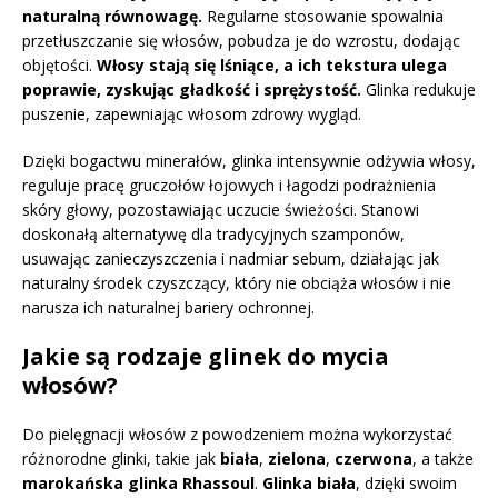
naturalną równowagę.
Regularne stosowanie spowalnia
przetłuszczanie się włosów, pobudza je do wzrostu, dodając
objętości.
Włosy stają się lśniące, a ich tekstura ulega
poprawie, zyskując gładkość i sprężystość.
Glinka redukuje
puszenie, zapewniając włosom zdrowy wygląd.
Dzięki bogactwu minerałów, glinka intensywnie odżywia włosy,
reguluje pracę gruczołów łojowych i łagodzi podrażnienia
skóry głowy, pozostawiając uczucie świeżości. Stanowi
doskonałą alternatywę dla tradycyjnych szamponów,
usuwając zanieczyszczenia i nadmiar sebum, działając jak
naturalny środek czyszczący, który nie obciąża włosów i nie
narusza ich naturalnej bariery ochronnej.
Jakie są rodzaje glinek do mycia
włosów?
Do pielęgnacji włosów z powodzeniem można wykorzystać
różnorodne glinki, takie jak
biała
,
zielona
,
czerwona
, a także
marokańska glinka Rhassoul
.
Glinka biała
, dzięki swoim