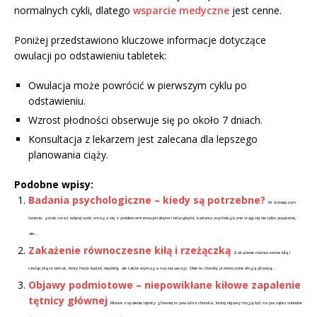
normalnych cykli, dlatego
wsparcie medyczne
jest cenne.
Poniżej przedstawiono kluczowe informacje dotyczące
owulacji po odstawieniu tabletek:
Owulacja może powrócić w pierwszym cyklu po
odstawieniu.
Wzrost płodności obserwuje się po około 7 dniach.
Konsultacja z lekarzem jest zalecana dla lepszego
planowania ciąży.
Podobne wpisy:
Badania psychologiczne – kiedy są potrzebne?
W dzisiejszym
świecie, gdzie coraz więcej osób zmaga się z problemami emocjonalnymi i relacyjnymi, badania psychologiczne stają się nie tylko popularne,
ale...
Zakażenie równoczesne kiłą i rzeżączką
Zakażenie równoczesne kiłą i
rzeżączką to temat, który może budzić niepokój, ale także wymaga naszej uwagi. Obie te choroby przenoszone drogą płciową...
Objawy podmiotowe – niepowikłane kiłowe zapalenie
tętnicy głównej
Kiłowe zapalenie tętnicy głównej to poważna choroba, której objawy mogą być na początku subtelne