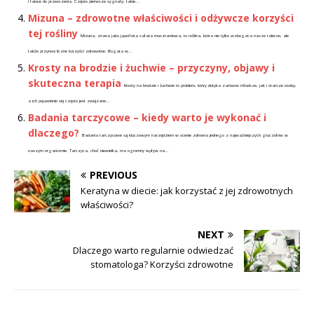
i łatwe do przeoczenia. Często pierwsze sygnały, takie...
Mizuna – zdrowotne właściwości i odżywcze korzyści
tej rośliny
Mizuna, znana jako japońska sałata musztardowa, to roślina, która nie tylko wzbogaca nasze talerze, ale
także przynosi liczne korzyści zdrowotne. Bogata w...
Krosty na brodzie i żuchwie – przyczyny, objawy i
skuteczna terapia
Krosty na brodzie i żuchwie to problem, który dotyka zarówno młodsze, jak i starsze osoby,
a ich pojawienie się często jest związane...
Badania tarczycowe – kiedy warto je wykonać i
dlaczego?
Badania tarczycowe są kluczowym narzędziem w ocenie zdrowia jednego z najważniejszych gruczołów w
naszym organizmie. Tarczyca, choć niewielka, ma ogromny wpływ na...
PREVIOUS
Keratyna w diecie: jak korzystać z jej zdrowotnych
właściwości?
NEXT
Dlaczego warto regularnie odwiedzać
stomatologa? Korzyści zdrowotne