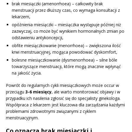
brak miesiączki (amenorrhoea) – całkowity brak
menstruacji przez dłuższy czas, co wymaga konsultacji z
lekarzem,
opóźnienia miesiączki – miesiączka występuje później niż
zazwyczaj, co może być wynikiem hormonalnych zmian po
odstawieniu antykoncepcji,
obfite miesiączkowanie (menorrhoea) – zwiększona ilość
krwi menstruacyjnej, mogąca powodować dyskomfort,
bolesne miesiączkowanie (dysmenorrhoea) – silne bóle
towarzyszące menstruacji, które mogą znacznie wpłynąć
na jakość życia.
Powrót do regularnych cykli miesiączkowych może occur w
przeciągu
3-6 miesięcy
, ale warto monitorować objawy i w
przypadku ich nasilenia zgłosić się do specjalisty ginekologa.
Współpraca z lekarzem jest kluczowa dla zarządzania każdymi
problemami zdrowotnymi związanymi z cyklem
menstruacyjnym.
Co oznacza brak miesiączki i