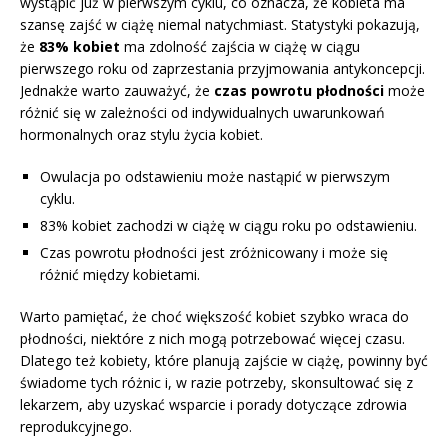
wystąpić już w pierwszym cyklu, co oznacza, że kobieta ma
szansę zajść w ciążę niemal natychmiast. Statystyki pokazują,
że
83% kobiet
ma zdolność zajścia w ciążę w ciągu
pierwszego roku od zaprzestania przyjmowania antykoncepcji.
Jednakże warto zauważyć, że
czas powrotu płodności
może
różnić się w zależności od indywidualnych uwarunkowań
hormonalnych oraz stylu życia kobiet.
Owulacja po odstawieniu może nastąpić w pierwszym
cyklu.
83% kobiet zachodzi w ciążę w ciągu roku po odstawieniu.
Czas powrotu płodności jest zróżnicowany i może się
różnić między kobietami.
Warto pamiętać, że choć większość kobiet szybko wraca do
płodności, niektóre z nich mogą potrzebować więcej czasu.
Dlatego też kobiety, które planują zajście w ciążę, powinny być
świadome tych różnic i, w razie potrzeby, skonsultować się z
lekarzem, aby uzyskać wsparcie i porady dotyczące zdrowia
reprodukcyjnego.