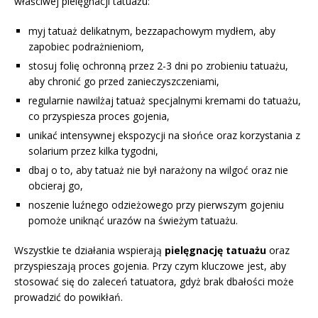
właściwej pielęgnacji tatuażu:
myj tatuaż delikatnym, bezzapachowym mydłem, aby
zapobiec podrażnieniom,
stosuj folię ochronną przez 2-3 dni po zrobieniu tatuażu,
aby chronić go przed zanieczyszczeniami,
regularnie nawilżaj tatuaż specjalnymi kremami do tatuażu,
co przyspiesza proces gojenia,
unikać intensywnej ekspozycji na słońce oraz korzystania z
solarium przez kilka tygodni,
dbaj o to, aby tatuaż nie był narażony na wilgoć oraz nie
obcieraj go,
noszenie luźnego odzieżowego przy pierwszym gojeniu
pomoże uniknąć urazów na świeżym tatuażu.
Wszystkie te działania wspierają
pielęgnację tatuażu
oraz
przyspieszają proces gojenia. Przy czym kluczowe jest, aby
stosować się do zaleceń tatuatora, gdyż brak dbałości może
prowadzić do powikłań.