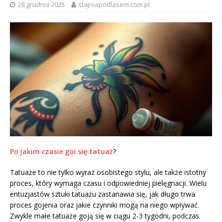
28 grudnia 2025
stajniapodlasem.com.pl
Po jakim czasie goi się tatuaż
?
Tatuaże to nie tylko wyraz osobistego stylu, ale także istotny
proces, który wymaga czasu i odpowiedniej pielęgnacji. Wielu
entuzjastów sztuki tatuażu zastanawia się, jak długo trwa
proces gojenia oraz jakie czynniki mogą na niego wpływać.
Zwykle małe tatuaże goją się w ciągu 2-3 tygodni, podczas