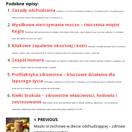
Podobne wpisy:
Zasady odchudzania
Każdemu z nas marzy się skuteczna dieta na zrzucenie brzucha. Oczywiście jest to
możliwe, jednak trzeba mieć świadomość tego, że wymaga to...
Wysiłkowe nietrzymanie moczu – ćwiczenia mięśni
Kegla
Wysiłkowe nietrzymanie moczu to problem, który dotyka wielu osób, a jego objawy mogą znacząco wpływać na codzienne
życie. Niezależnie od przyczyn, takich...
Kilakowe zapalenie okostnej i kości
Kilakowe zapalenie okostnej i kości to poważna
choroba zapalna, która może prowadzić do zmian w strukturze kości oraz powstawania guzów. Często nie...
Zespół Homera
Zespół Homera to tajemnicza dolegliwość, która może wywołać niepokój zarówno u pacjentów, jak i
u lekarzy. Objawy takie jak opadanie powieki, zwężenie...
Profilaktyka zdrowotna – kluczowe działania dla
lepszego życia
Profilaktyka zdrowotna to temat, który zasługuje na szczególną uwagę w dzisiejszym świecie,
gdzie styl życia wpływa na nasze zdrowie jak nigdy dotąd....
Kiełki brokuła – zdrowotne właściwości, hodowla i
zastosowanie
Kiełki brokuła stały się prawdziwym hitem w świecie zdrowego odżywiania, a ich właściwości
zdrowotne zdumiewają nawet najbardziej sceptycznych entuzjastów superfood. Te małe,...
PREVIOUS
Masło orzechowe w diecie odchudzającej – zdrowe
właściwości i wybór