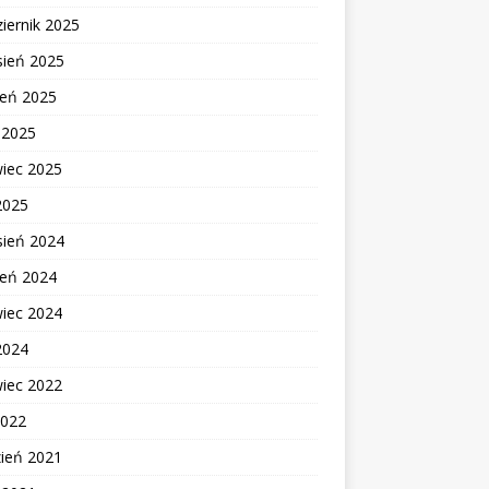
iernik 2025
sień 2025
ień 2025
c 2025
wiec 2025
2025
sień 2024
ień 2024
wiec 2024
2024
wiec 2022
2022
zień 2021