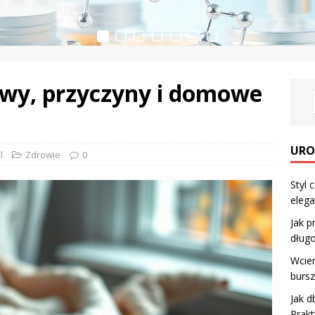
jawy, przyczyny i domowe
URO
l
Zdrowie
0
Styl 
elega
Jak p
dług
Wcier
burs
Jak 
Prakt