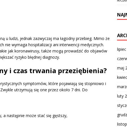
NAJ
ARC
źną u ludzi, jednak zazwyczaj ma łagodny przebieg. Mimo że
h nie wymaga hospitalizacji ani interwencji medycznych.
lipie
 takie jak koronawirusy, także mogą prowadzić do objawów
iększać ryzyko błędnej diagnozy.
czer
maj 
ny i czas trwania przeziębienia?
kwie
terystycznych symptomów, które pojawiają się stopniowo i
marz
 Zwykle utrzymują się one przez około 7 dni. Do
luty 
styc
grud
y, a następnie może stać się gęstszy,
listo