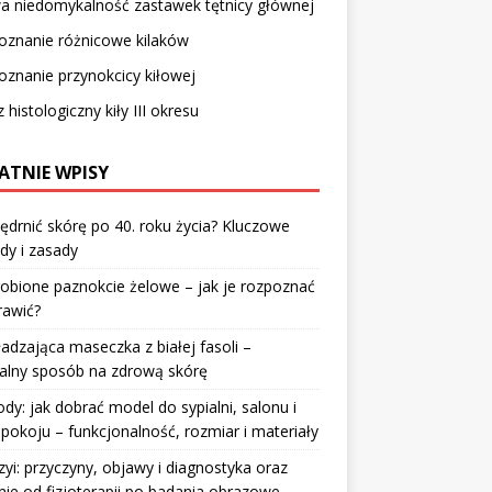
a niedomykalność zastawek tętnicy głównej
oznanie różnicowe kilaków
znanie przynokcicy kiłowej
 histologiczny kiły III okresu
ATNIE WPISY
jędrnić skórę po 40. roku życia? Kluczowe
dy i zasady
robione paznokcie żelowe – jak je rozpoznać
rawić?
dzająca maseczka z białej fasoli –
alny sposób na zdrową skórę
y: jak dobrać model do sypialni, salonu i
pokoju – funkcjonalność, rozmiar i materiały
zyi: przyczyny, objawy i diagnostyka oraz
nie od fizjoterapii po badania obrazowe