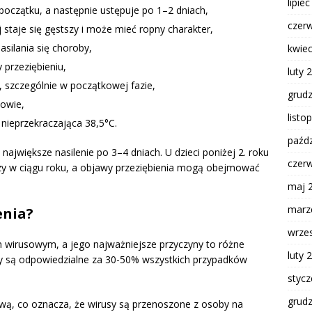
lipie
oczątku, a następnie ustępuje po 1–2 dniach,
czer
staje się gęstszy i może mieć ropny charakter,
silania się choroby,
kwie
przeziębieniu,
luty 
szczególnie w początkowej fazie,
grud
owie,
listo
nieprzekraczająca 38,5°C.
paźdz
największe nasilenie po 3–4 dniach. U dzieci poniżej 2. roku
czer
zy w ciągu roku, a objawy przeziębienia mogą obejmować
maj 
marz
enia?
wrze
 wirusowym, a jego najważniejsze przyczyny to różne
luty 
sy są odpowiedzialne za 30-50% wszystkich przypadków
styc
grud
ową, co oznacza, że wirusy są przenoszone z osoby na