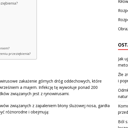
Kiłow
eziębienia?
Rozp
Rozpo
Obraz
OST
ieniem?
niu przeziębienia?
Jak u
meto
?
Źle z
i pop
wirusowe zakażenie górnych dróg oddechowych, które
 wrześniem a majem. Infekcję tę wywołuje ponad 200
Odmła
dków związanych jest z rynowirusami.
natur
jawów związanych z zapaleniem błony śluzowej nosa, gardła
Komod
yć różnorodne i obejmują:
przed
Ból s
lecze