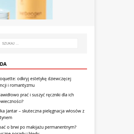
DA
coquette: odkryj estetykę dziewczęcej
ncji i romantyzmu
rawidłowo prać i suszyć ręczniki dla ich
owieczności?
ka Jantar – skuteczna pielęgnacja włosów z
ztynem
dbać o brwi po makijażu permanentnym?
yczne porady i błędy