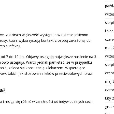
paźdz
wrze
sierp
lipie
we, z których większość występuje w okresie jesienno-
czer
rusy, które wykorzystują kontakt z osobą zakażoną lub
nia infekcji.
maj 
wrze
 od 7 do 10 dni. Objawy osiągają największe nasilenie na 3–
pniowo ustępują. Warto jednak pamiętać, że w przypadku
sierp
nia, zaleca się konsultację z lekarzem. Wspierające
czer
wów, takich jak stosowanie leków przeciwbólowych oraz
maj 
ia?
czer
luty 
o i mogą się różnić w zależności od indywidualnych cech
grud