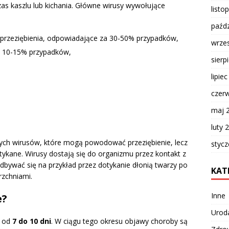
s kaszlu lub kichania. Główne wirusy wywołujące
listo
paźdz
 przeziębienia, odpowiadające za 30-50% przypadków,
wrze
o 10-15% przypadków,
sierp
lipie
czer
maj 
luty 
nych wirusów, które mogą powodować przeziębienie, lecz
styc
otykane. Wirusy dostają się do organizmu przez kontakt z
bywać się na przykład przez dotykanie dłonią twarzy po
KAT
rzchniami.
Inne
e?
Urod
j od
7 do 10 dni
. W ciągu tego okresu objawy choroby są