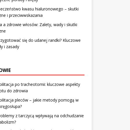
ieczeństwo kwasu hialuronowego – skutki
ne i przeciwwskazania
 a zdrowie włosów: Zalety, wady i skutki
zne
rzygotować się do udanej randki? Kluczowe
y i zasady
OWIE
ilitacja po tracheotomii: kluczowe aspekty
otu do zdrowia
ilitacja pleców – jakie metody pomogą w
kręgosłupa?
roblemy z tarczycą wpływają na odchudzanie
abolizm?