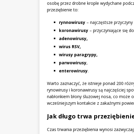
osobę przez drobne krople wydychane podcza
przeziębienie to:
rynnowirusy
– najczęstsze przyczyny
koronawirusy
– przyczyniające się d
adenowirusy,
wirus RSV,
wirusy paragrypy,
parwowirusy
,
enterowirusy
.
Warto zaznaczyć, że istnieje ponad 200 róż
rynowirusy i koronawirusy są najczęściej sp
nabłonkiem błony śluzowej nosa, co może od
wcześniejszym kontakcie z zakaźnymi powie
Jak długo trwa przeziębieni
Czas trwania przeziębienia wynosi zazwycza