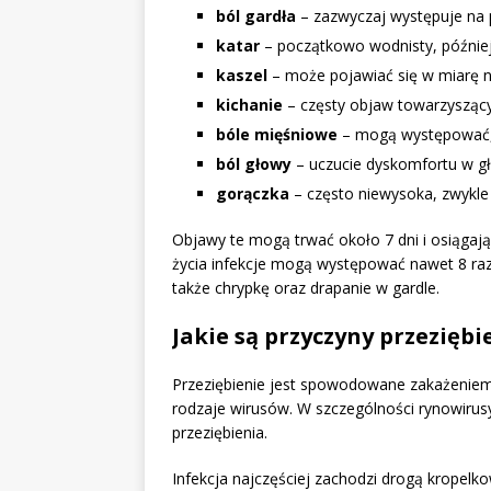
ból gardła
– zazwyczaj występuje na p
katar
– początkowo wodnisty, później 
kaszel
– może pojawiać się w miarę na
kichanie
– częsty objaw towarzyszący 
bóle mięśniowe
– mogą występować, 
ból głowy
– uczucie dyskomfortu w gł
gorączka
– często niewysoka, zwykle 
Objawy te mogą trwać około 7 dni i osiągają 
życia infekcje mogą występować nawet 8 ra
także chrypkę oraz drapanie w gardle.
Jakie są przyczyny przeziębi
Przeziębienie jest spowodowane zakażeniem
rodzaje wirusów. W szczególności rynowiru
przeziębienia.
Infekcja najczęściej zachodzi drogą kropelk