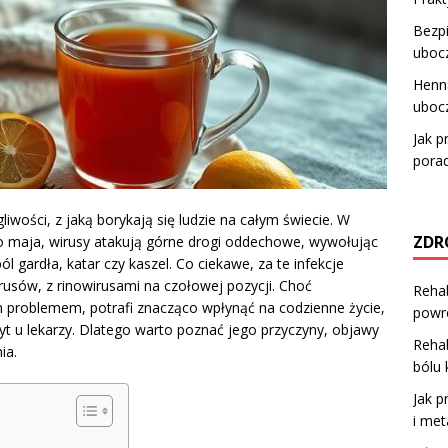
Bezp
ubocz
Henna
uboc
Jak p
porad
liwości, z jaką borykają się ludzie na całym świecie. W
ZDR
do maja, wirusy atakują górne drogi oddechowe, wywołując
l gardła, katar czy kaszel. Co ciekawe, za te infekcje
rusów, z rinowirusami na czołowej pozycji. Choć
Rehab
m problemem, potrafi znacząco wpłynąć na codzienne życie,
powr
yt u lekarzy. Dlatego warto poznać jego przyczyny, objawy
Rehab
ia.
bólu 
Jak p
i met