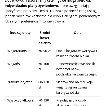
Dodatkowo, niektóre firmy cateringowe mogą oferować
indywidualne plany żywieniowe
, które uwzględniają
specyficzne potrzeby klienta. To może podnieść cenę usługi,
jednak może być korzystne dla osób z alergiami pokarmowymi
lub innymi preferencjami żywieniowymi.
Rodzaj diety
Średni
Opis
koszt
dzienny
Wegetariańska
50-90 zł
Opcja bogata w warzywa i
roślinne źródła białka.
Wegańska
50-100
Pełnowartościowe posiłki
zł
bez produktów
pochodzenia zwierzęcego.
Niskokaloryczna
60-120
Skierowana na redukcję
zł
wagi, z ograniczoną
kalorycznością.
Wysokobiałkowa
70-130
Przydatna dla osób
zł
aktywnych fizycznie,