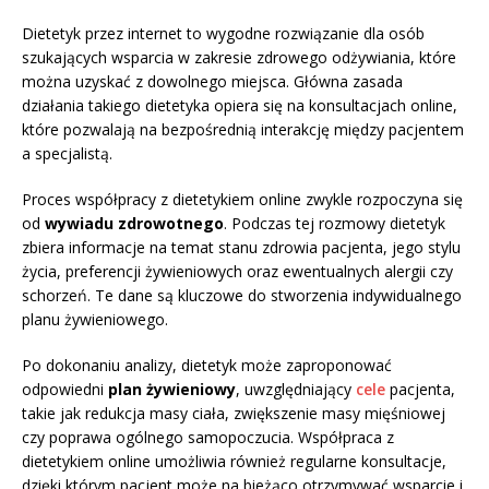
Dietetyk przez internet to wygodne rozwiązanie dla osób
szukających wsparcia w zakresie zdrowego odżywiania, które
można uzyskać z dowolnego miejsca. Główna zasada
działania takiego dietetyka opiera się na konsultacjach online,
które pozwalają na bezpośrednią interakcję między pacjentem
a specjalistą.
Proces współpracy z dietetykiem online zwykle rozpoczyna się
od
wywiadu zdrowotnego
. Podczas tej rozmowy dietetyk
zbiera informacje na temat stanu zdrowia pacjenta, jego stylu
życia, preferencji żywieniowych oraz ewentualnych alergii czy
schorzeń. Te dane są kluczowe do stworzenia indywidualnego
planu żywieniowego.
Po dokonaniu analizy, dietetyk może zaproponować
odpowiedni
plan żywieniowy
, uwzględniający
cele
pacjenta,
takie jak redukcja masy ciała, zwiększenie masy mięśniowej
czy poprawa ogólnego samopoczucia. Współpraca z
dietetykiem online umożliwia również regularne konsultacje,
dzięki którym pacjent może na bieżąco otrzymywać wsparcie i