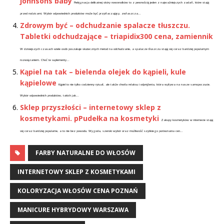
johnsons baby
Pielęgnacja delikatnej skóry noworodków to z pewnością jeden z najważniejszych zadań, które stają
przed rodzicami. Wybór odpowiednich produktów może być przytłaczający, zwłaszcza...
Zdrowym być – odchudzanie spalacze tłuszczu.
Tabletki odchudzające – triapidix300 cena, zamiennik
W dzisiejszych czasach wiele osób poszukuje skutecznych metod na odchudzanie, a spalacze tłuszczu stają się coraz bardziej popularnym
rozwiązaniem. Choć te suplementy...
Kąpiel na tak – bielenda olejek do kąpieli, kule
kąpielowe
Kąpiel to nie tylko codzienny rytuał, ale także chwila relaksu i odprężenia, która wpływa na nasze samopoczucie.
Wybór odpowiednich produktów, takich jak...
Sklep przyszłości – internetowy sklep z
kosmetykami. pPudełka na kosmetyki
Zakupy kosmetyków w internecie stają
się coraz bardziej popularne, a to nie bez powodu. Wygoda, szeroki wybór oraz możliwość szybkiego porównania cen...
FARBY NATURALNE DO WŁOSÓW
INTERNETOWY SKLEP Z KOSMETYKAMI
KOLORYZACJA WŁOSÓW CENA POZNAŃ
MANICURE HYBRYDOWY WARSZAWA