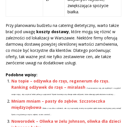
zwiększająca spożycie
białka.
Przy planowaniu budżetu na catering dietetyczny, warto także
brać pod uwagę
koszty dostawy
, które mogą się różnić w
zależności od lokalizacji w Warszawie. Niektóre firmy oferują
darmową dostawę powyżej określonej wartości zamówienia,
co może być korzystne dla klientów. Dlatego porównując
oferty, tak ważne jest nie tylko zestawienie cen, ale także
zwrócenie uwagi na dodatkowe usługi.
Podobne wpisy:
Na topie – odżywka do rzęs, regenerum do rzęs.
Ranking odżywek do rzęs – miralash
Zastanawiasz się, jak wydłużyć i zagęścić
swoje rzęsy, aby uzyskać efekt pełnego spojrzenia? Rynek kosmetyczny oferuje wiele odżywek, które obiecują spektakularne rezultaty....
Mniam mniam – pasty do zębów. Szczoteczka
międzyzębowa
Wielu z nas dba o uśmiech, ale czy naprawdę znamy wszystkie tajniki skutecznej higieny jamy ustnej?
Oprócz regularnego mycia zębów, warto zwrócić...
Noworodek – Oliwka w żelu Johnson, oliwka dla dzieci