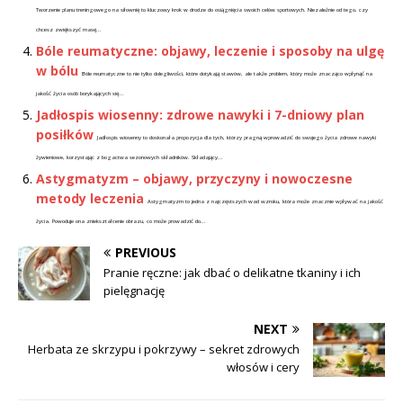
Tworzenie planu treningowego na siłownię to kluczowy krok w drodze do osiągnięcia swoich celów sportowych. Niezależnie od tego, czy
chcesz zwiększyć masę...
Bóle reumatyczne: objawy, leczenie i sposoby na ulgę
w bólu
Bóle reumatyczne to nie tylko dolegliwości, które dotykają stawów, ale także problem, który może znacząco wpłynąć na
jakość życia osób borykających się...
Jadłospis wiosenny: zdrowe nawyki i 7-dniowy plan
posiłków
Jadłospis wiosenny to doskonała propozycja dla tych, którzy pragną wprowadzić do swojego życia zdrowe nawyki
żywieniowe, korzystając z bogactwa sezonowych składników. Składający...
Astygmatyzm – objawy, przyczyny i nowoczesne
metody leczenia
Astygmatyzm to jedna z najczęstszych wad wzroku, która może znacznie wpływać na jakość
życia. Powoduje ona zniekształcenie obrazu, co może prowadzić do...
PREVIOUS
Pranie ręczne: jak dbać o delikatne tkaniny i ich
pielęgnację
NEXT
Herbata ze skrzypu i pokrzywy – sekret zdrowych
włosów i cery