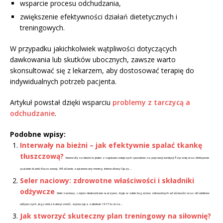
wsparcie procesu odchudzania,
zwiększenie efektywności działań dietetycznych i
treningowych.
W przypadku jakichkolwiek wątpliwości dotyczących
dawkowania lub skutków ubocznych, zawsze warto
skonsultować się z lekarzem, aby dostosować terapię do
indywidualnych potrzeb pacjenta.
Artykuł powstał dzięki wsparciu
problemy z tarczycą a
odchudzanie
.
Podobne wpisy:
Interwały na bieżni – jak efektywnie spalać tkankę
tłuszczową?
Interwały na bieżni to jeden z najskuteczniejszych sposobów na poprawę kondycji fizycznej oraz efektywne
spalanie tkanki tłuszczowej. Właściwie zaplanowany trening interwałowy łączy...
Seler naciowy: zdrowotne właściwości i składniki
odżywcze
Seler naciowy, często niedoceniane warzywo, kryje w sobie bogactwo zdrowotnych właściwości oraz składników
odżywczych. Jego niska kaloryczność, wynosząca zaledwie 14-17 kcal na...
Jak stworzyć skuteczny plan treningowy na siłownię?