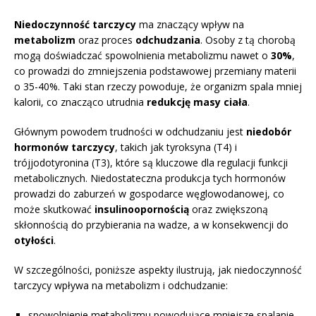
Niedoczynność tarczycy
ma znaczący wpływ na
metabolizm
oraz proces
odchudzania
. Osoby z tą chorobą
mogą doświadczać spowolnienia metabolizmu nawet o
30%
,
co prowadzi do zmniejszenia podstawowej przemiany materii
o 35-40%. Taki stan rzeczy powoduje, że organizm spala mniej
kalorii, co znacząco utrudnia
redukcję masy ciała
.
Głównym powodem trudności w odchudzaniu jest
niedobór
hormonów tarczycy
, takich jak tyroksyna (T4) i
trójjodotyronina (T3), które są kluczowe dla regulacji funkcji
metabolicznych. Niedostateczna produkcja tych hormonów
prowadzi do zaburzeń w gospodarce węglowodanowej, co
może skutkować
insulinoopornością
oraz zwiększoną
skłonnością do przybierania na wadze, a w konsekwencji do
otyłości
.
W szczególności, poniższe aspekty ilustrują, jak niedoczynność
tarczycy wpływa na metabolizm i odchudzanie:
spowolnienie metabolizmu powodujące mniejsze spalanie