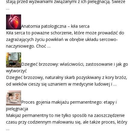
stają przed wyzwaniami związanymi z ich pielęgnacją. Świeże
…
Anatomia patologiczna – kiła serca
Kiła serca to poważne schorzenie, które może prowadzić do
zagrażających życiu powikłań w obrębie układu sercowo-
naczyniowego. Choć …
Dziegieć brzozowy: właściwości, zastosowanie i jak go
wytworzyć
Dziegieć brzozowy, naturalny skarb pozyskiwany z kory brzóz,
od wieków cieszy się uznaniem w medycynie ludowej i …
Proces gojenia makijażu permanentnego: etapy i
pielęgnacja
Makijaż permanentny to nie tylko sposób na zaoszczędzenie
czasu przy codziennym malowaniu się, ale także proces, który
…