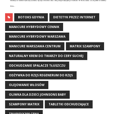
rewolucja w świecie stylizacji paznokci, łącząca trwałość żelu z elegancją tradycyjnego manicure. W Warszawie, szczególnie w dzielnicy
Wola...
BOTOKS GDYNIA
DIETETYK PRZEZ INTERNET
MANICURE HYBRYDOWY CENNIK
MANICURE HYBRYDOWY WARSZAWA
MANICURE WARSZAWA CENTRUM
MATRIX SZAMPONY
NATURALNY KREM DO TWARZY DO CERY SUCHEJ
ODCHUDZANIE SPALACZE TŁUSZCZU
ODŻYWKA DO RZĘS REGENERUM DO RZĘS
OLEJOWANIE WŁOSÓW
OLIWKA DLA DZIECI JOHNSONS BABY
SZAMPONY MATRIX
TABLETKI ODCHUDZAJĄCE
TRIAPIDIX300 CENA