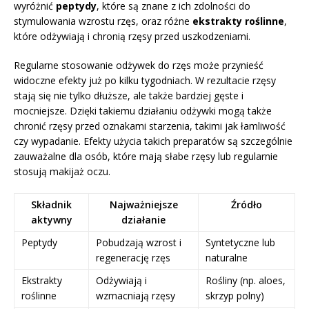
wyróżnić
peptydy
, które są znane z ich zdolności do
stymulowania wzrostu rzęs, oraz różne
ekstrakty roślinne
,
które odżywiają i chronią rzęsy przed uszkodzeniami.
Regularne stosowanie odżywek do rzęs może przynieść
widoczne efekty już po kilku tygodniach. W rezultacie rzęsy
stają się nie tylko dłuższe, ale także bardziej gęste i
mocniejsze. Dzięki takiemu działaniu odżywki mogą także
chronić rzęsy przed oznakami starzenia, takimi jak łamliwość
czy wypadanie. Efekty użycia takich preparatów są szczególnie
zauważalne dla osób, które mają słabe rzęsy lub regularnie
stosują makijaż oczu.
Składnik
Najważniejsze
Źródło
aktywny
działanie
Peptydy
Pobudzają wzrost i
Syntetyczne lub
regenerację rzęs
naturalne
Ekstrakty
Odżywiają i
Rośliny (np. aloes,
roślinne
wzmacniają rzęsy
skrzyp polny)