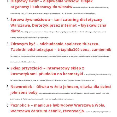
Olejkowy świat – olejowanie włosów. Olejek
arganowy i kokosowy do włosów
W świecie pielęgnacji włosów olejowanie stało się
prawdziwym hitem, który przyciąga uwagę zarówno profesjonalistów, jak i amatorów. Ta naturalna metoda ma wiele...
Sprawa żywnościowa – tani catering dietetyczny
Warszawa. Dietetyk przez internet – błyskawiczna
dieta
W dzisiejszych czasach coraz więcej osób poszukuje wygodnych rozwiązań w zakresie zdrowego odżywiania, a tani
catering dietetyczny w Warszawie staje się idealnym...
Zdrowym być – odchudzanie spalacze tłuszczu.
Tabletki odchudzające – triapidix300 cena, zamiennik
W dzisiejszych czasach wiele osób poszukuje skutecznych metod na odchudzanie, a spalacze tłuszczu stają się coraz bardziej popularnym
rozwiązaniem. Choć te suplementy...
Sklep przyszłości – internetowy sklep z
kosmetykami. pPudełka na kosmetyki
Zakupy kosmetyków w internecie stają
się coraz bardziej popularne, a to nie bez powodu. Wygoda, szeroki wybór oraz możliwość szybkiego porównania cen...
Noworodek – Oliwka w żelu Johnson, oliwka dla dzieci
johnsons baby
Pielęgnacja delikatnej skóry noworodków to z pewnością jeden z najważniejszych zadań, które stają
przed rodzicami. Wybór odpowiednich produktów może być przytłaczający, zwłaszcza...
Paznokcie – manicure hybrydowy Warszawa Wola,
Warszawa centrum cennik, rezerwacja.
Manicure hybrydowy to prawdziwa