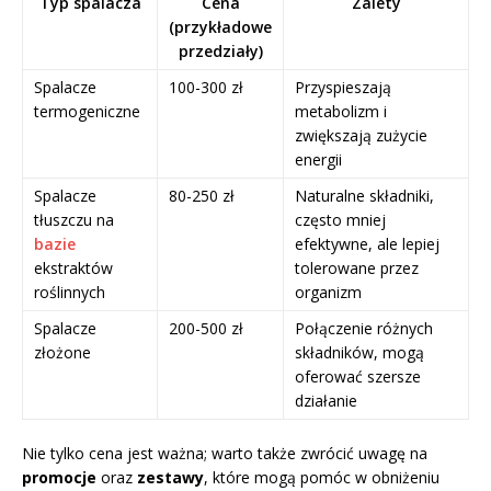
Typ spalacza
Cena
Zalety
(przykładowe
przedziały)
Spalacze
100-300 zł
Przyspieszają
termogeniczne
metabolizm i
zwiększają zużycie
energii
Spalacze
80-250 zł
Naturalne składniki,
tłuszczu na
często mniej
bazie
efektywne, ale lepiej
ekstraktów
tolerowane przez
roślinnych
organizm
Spalacze
200-500 zł
Połączenie różnych
złożone
składników, mogą
oferować szersze
działanie
Nie tylko cena jest ważna; warto także zwrócić uwagę na
promocje
oraz
zestawy
, które mogą pomóc w obniżeniu