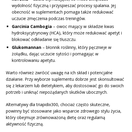
wydolność fizyczną i przyspieszać procesy spalania. Jej
obecność w suplementach pomaga także redukować
uczucie zmęczenia podczas treningów.
Garcinia Cambogia
– owoc mający w składzie kwas
hydroksycytrynowy (HCA), który może redukować apetyt i
blokować odkładanie się tłuszczu.
Glukomannan
– błonnik roślinny, który pęcznieje w
żołądku, dając uczucie sytości i pomagając w
kontrolowaniu apetytu.
Warto również zwrócić uwagę na ich skład i potencjalne
działanie. Przy wyborze suplementu dobrze jest skonsultować
się z lekarzem lub dietetykiem, aby dostosować go do swoich
potrzeb i uniknąć niepożądanych skutków ubocznych.
Alternatywy dla triapidix300, chociaż często skuteczne,
powinny być stosowane jako wsparcie zdrowego stylu życia,
który obejmuje zrównoważoną dietę oraz regularną
aktywność fizyczną.