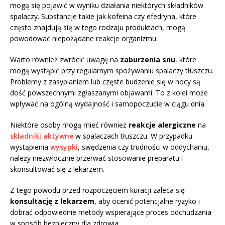
mogą się pojawić w wyniku działania niektórych składników
spalaczy. Substancje takie jak kofeina czy efedryna, które
często znajdują się w tego rodzaju produktach, mogą
powodować niepożądane reakcje organizmu.
Warto również zwrócić uwagę na
zaburzenia snu
, które
mogą wystąpić przy regularnym spożywaniu spalaczy tłuszczu.
Problemy z zasypianiem lub częste budzenie się w nocy są
dość powszechnymi zgłaszanymi objawami. To z kolei może
wpływać na ogólną wydajność i samopoczucie w ciągu dnia.
Niektóre osoby mogą mieć również
reakcje alergiczne
na
składniki aktywne
w spalaczach tłuszczu. W przypadku
wystąpienia
wysypki
, swędzenia czy trudności w oddychaniu,
należy niezwłocznie przerwać stosowanie preparatu i
skonsultować się z lekarzem.
Z tego powodu przed rozpoczęciem kuracji zaleca się
konsultację z lekarzem
, aby ocenić potencjalne ryzyko i
dobrać odpowiednie metody wspierające proces odchudzania
w sposób bezpieczny dla zdrowia.