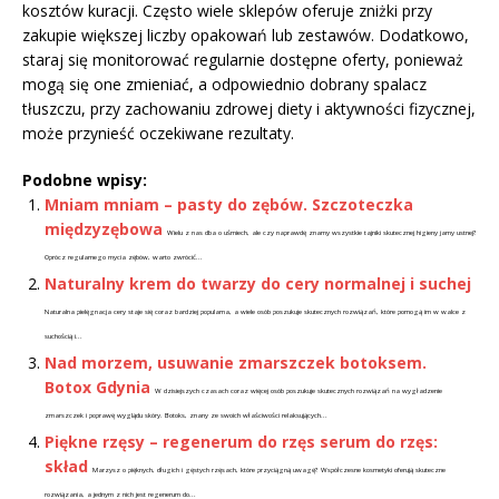
kosztów kuracji. Często wiele sklepów oferuje zniżki przy
zakupie większej liczby opakowań lub zestawów. Dodatkowo,
staraj się monitorować regularnie dostępne oferty, ponieważ
mogą się one zmieniać, a odpowiednio dobrany spalacz
tłuszczu, przy zachowaniu zdrowej diety i aktywności fizycznej,
może przynieść oczekiwane rezultaty.
Podobne wpisy:
Mniam mniam – pasty do zębów. Szczoteczka
międzyzębowa
Wielu z nas dba o uśmiech, ale czy naprawdę znamy wszystkie tajniki skutecznej higieny jamy ustnej?
Oprócz regularnego mycia zębów, warto zwrócić...
Naturalny krem do twarzy do cery normalnej i suchej
Naturalna pielęgnacja cery staje się coraz bardziej popularna, a wiele osób poszukuje skutecznych rozwiązań, które pomogą im w walce z
suchością i...
Nad morzem, usuwanie zmarszczek botoksem.
Botox Gdynia
W dzisiejszych czasach coraz więcej osób poszukuje skutecznych rozwiązań na wygładzenie
zmarszczek i poprawę wyglądu skóry. Botoks, znany ze swoich właściwości relaksujących...
Piękne rzęsy – regenerum do rzęs serum do rzęs:
skład
Marzysz o pięknych, długich i gęstych rzęsach, które przyciągną uwagę? Współczesne kosmetyki oferują skuteczne
rozwiązania, a jednym z nich jest regenerum do...