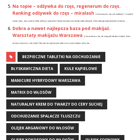
Na topie – odżywka do rzęs, regenerum do rzęs.
Ranking odżywek do rzęs – miralash
Zastanawiasz się, jak wydłużyć i zagęścić
swoje rzęsy, aby uzyskać efekt pełnego spojrzenia? Rynek kosmetyczny oferuje wiele odżywek, które obiecują spektakularne rezultaty....
Dobra a nawet najlepsza baza pod makijaż.
Warsztaty makijażu Warszawa
Zastanawiasz się, jak osiągnąć idealny makijaż, który
utrzyma się przez cały dzień? Kluczem do sukcesu jest dobra baza pod makijaż, która nie...
BEZPIECZNE TABLETKI NA ODCHUDZANIE
BŁYSKAWICZNA DIETA
KULE KĄPIELOWE
MANICURE HYBRYDOWY WARSZAWA
MATRIX DO WŁOSÓW
NATURALNY KREM DO TWARZY DO CERY SUCHEJ
ODCHUDZANIE SPALACZE TŁUSZCZU
OLEJEK ARGANOWY DO WŁOSÓW
OLEJEK KOKOSOWY DO WŁOSÓW
OLEJEK SOSNOWY