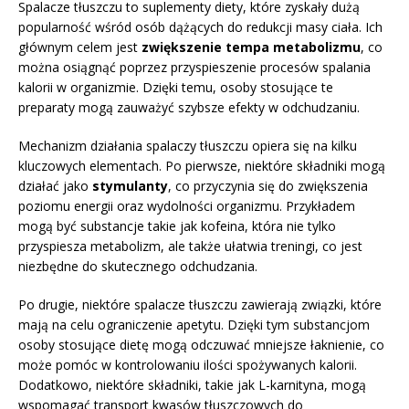
Spalacze tłuszczu to suplementy diety, które zyskały dużą
popularność wśród osób dążących do redukcji masy ciała. Ich
głównym celem jest
zwiększenie tempa metabolizmu
, co
można osiągnąć poprzez przyspieszenie procesów spalania
kalorii w organizmie. Dzięki temu, osoby stosujące te
preparaty mogą zauważyć szybsze efekty w odchudzaniu.
Mechanizm działania spalaczy tłuszczu opiera się na kilku
kluczowych elementach. Po pierwsze, niektóre składniki mogą
działać jako
stymulanty
, co przyczynia się do zwiększenia
poziomu energii oraz wydolności organizmu. Przykładem
mogą być substancje takie jak kofeina, która nie tylko
przyspiesza metabolizm, ale także ułatwia treningi, co jest
niezbędne do skutecznego odchudzania.
Po drugie, niektóre spalacze tłuszczu zawierają związki, które
mają na celu ograniczenie apetytu. Dzięki tym substancjom
osoby stosujące dietę mogą odczuwać mniejsze łaknienie, co
może pomóc w kontrolowaniu ilości spożywanych kalorii.
Dodatkowo, niektóre składniki, takie jak L-karnityna, mogą
wspomagać transport kwasów tłuszczowych do