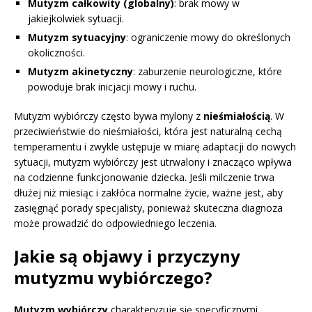
Mutyzm całkowity (globalny)
: brak mowy w
jakiejkolwiek sytuacji.
Mutyzm sytuacyjny
: ograniczenie mowy do określonych
okoliczności.
Mutyzm akinetyczny
: zaburzenie neurologiczne, które
powoduje brak inicjacji mowy i ruchu.
Mutyzm wybiórczy często bywa mylony z
nieśmiałością
. W
przeciwieństwie do nieśmiałości, która jest naturalną cechą
temperamentu i zwykle ustępuje w miarę adaptacji do nowych
sytuacji, mutyzm wybiórczy jest utrwalony i znacząco wpływa
na codzienne funkcjonowanie dziecka. Jeśli milczenie trwa
dłużej niż miesiąc i zakłóca normalne życie, ważne jest, aby
zasięgnąć porady specjalisty, ponieważ skuteczna diagnoza
może prowadzić do odpowiedniego leczenia.
Jakie są objawy i przyczyny
mutyzmu wybiórczego?
Mutyzm wybiórczy
charakteryzuje się specyficznymi