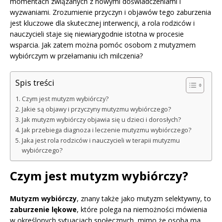
momentach związanych z nowymi doświadczeniami i
wyzwaniami. Zrozumienie przyczyn i objawów tego zaburzenia
jest kluczowe dla skutecznej interwencji, a rola rodziców i
nauczycieli staje się niewiarygodnie istotna w procesie
wsparcia. Jak zatem można pomóc osobom z mutyzmem
wybiórczym w przełamaniu ich milczenia?
Spis treści
Czym jest mutyzm wybiórczy?
Jakie są objawy i przyczyny mutyzmu wybiórczego?
Jak mutyzm wybiórczy objawia się u dzieci i dorosłych?
Jak przebiega diagnoza i leczenie mutyzmu wybiórczego?
Jaka jest rola rodziców i nauczycieli w terapii mutyzmu
wybiórczego?
Czym jest mutyzm wybiórczy?
Mutyzm wybiórczy
, znany także jako mutyzm selektywny, to
zaburzenie lękowe
, które polega na niemożności mówienia
w określonych sytuacjach społecznych, mimo że osoba ma