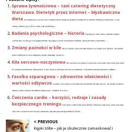
Sprawa żywnościowa – tani catering dietetyczny
Warszawa. Dietetyk przez internet – błyskawiczna
dieta
W dzisiejszych czasach coraz więcej osób poszukuje wygodnych rozwiązań w zakresie zdrowego odżywiania, a tani
catering dietetyczny w Warszawie staje się idealnym...
Badania psychologiczne – historia
Psychologia, jako nauka o ludzkim umyśle i
zachowaniu, ma długą i fascynującą historię, sięgającą czasów starożytnych myślicieli, takich jak Platon i Arystoteles....
Zmiany paznokci w kile
Kiła to choroba, która nie tylko wpływa na ogólny stan zdrowia, ale również
może manifestować się w nietypowy sposób, obejmując zmiany w...
Kiła sercowo-naczyniowa
Kiła sercowo-naczyniowa to poważne schorzenie, które może prowadzić
do groźnych konsekwencji zdrowotnych, w tym zmian w układzie sercowo-naczyniowym. Zakażenie bakterią Treponema pallidum,...
Fasolka szparagowa – zdrowotne właściwości i
wartości odżywcze
Fasolka szparagowa to nie tylko pyszny dodatek do wielu potraw, ale również skarbnica
zdrowia, pełna cennych składników odżywczych. Zaledwie 31 kcal w...
Ćwiczenia cardio – korzyści, rodzaje i zasady
bezpiecznego treningu
Ćwiczenia cardio to kluczowy element zdrowego stylu życia, który angażuje
całe ciało i przynosi liczne korzyści zdrowotne. Nie tylko poprawiają wydolność układu...
PREVIOUS
Kępki żółte – jak je skutecznie zamaskować i