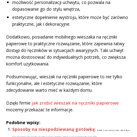
możliwość personalizacji uchwytu, co pozwala na
dopasowanie go do stylu wnętrza,
estetyczne dopełnienie wystroju, które może być zarówno
praktyczne, jak i dekoracyjne.
Dodatkowo, posiadanie mobilnego wieszaka na ręczniki
papierowe to praktyczne rozwiązanie, które zapewnia łatwy
dostęp do ręczników w sytuacjach awaryjnych. Taki uchwyt
można dostosować do indywidualnych potrzeb, co zwiększa
komfort użytkowania.
Podsumowując, wieszak na ręczniki papierowe to nie tylko
funkcjonalne, ale i estetyczne rozwiązanie, które
zdecydowanie warto mieć w każdym domu.
Dzięki firmie
jak zrobić wieszak na ręczniki papierowe
możemy przekazać te informacje.
Podobne wpisy:
Sposoby na niespodziewaną gotówkę.
Każdy z nas marzy o tym, aby w jego
życiu niespodziewanie pojawiła się większa kwota pieniędzy. Jednak w rzeczywistości tylko mała ilość...