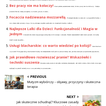
Bez pracy nie ma kołaczy!
Stare polskie powiedzenie mówi, że bez pracy nie ma kołaczy – święta
prawda! Ale też, kiedy pracujemy za marne grosze, to dużo...
Focaccia nadziewana mozzarellą.
Przekąski idealne na wieczór z przyjaciółmi Każdy z
nas zdaje sobie sprawę z tego, że organizując wspólne spotkanie ze znajomymi musimy zadbać...
Najlepsze Lalki dla Dzieci: Funkcjonalność i Magia w
Jednym
Zabawki dla dzieci odgrywają ważną rolę w ich rozwoju i zabawie. Wybór odpowiednich lalek może sprawić, że każdy
dzień stanie się pełen...
Usługi blacharskie: co warto wiedzieć po kolizji?
Auto blacharz
czy warto? Przegląd usług blacharskich Każdy, kto kiedykolwiek miał pech w postaci kolizji, wie, jak kluczowe jest przywrócenie pojazdu do...
Jak prawidłowo rozwieszać pranie? Wskazówki i
techniki suszenia
Rozwieszanie prania to nie tylko codzienny obowiązek, ale także sztuka, która może znacząco
wpłynąć na jakość odzieży oraz czas potrzebny na prasowanie....
PREVIOUS
Mutyzm wybiórczy – objawy, przyczyny i skuteczna
terapia
NEXT
Jak skutecznie schudnąć? Kluczowe zasady