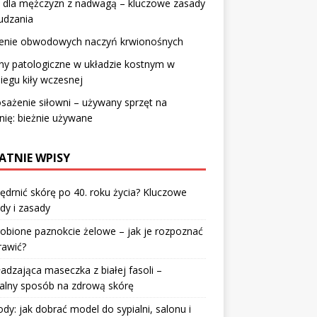
a dla mężczyzn z nadwagą – kluczowe zasady
udzania
ienie obwodowych naczyń krwionośnych
ny patologiczne w układzie kostnym w
iegu kiły wczesnej
ażenie siłowni – używany sprzęt na
nię: bieżnie używane
ATNIE WPISY
jędrnić skórę po 40. roku życia? Kluczowe
dy i zasady
robione paznokcie żelowe – jak je rozpoznać
rawić?
dzająca maseczka z białej fasoli –
alny sposób na zdrową skórę
y: jak dobrać model do sypialni, salonu i