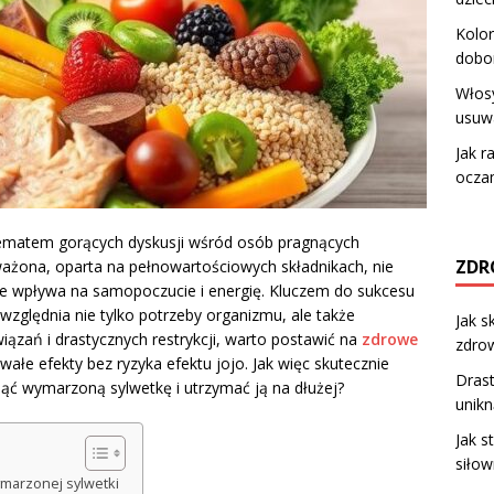
Kolor
dobo
Włosy
usuw
Jak r
oczam
tematem gorących dyskusji wśród osób pragnących
ZDR
ażona, oparta na pełnowartościowych składnikach, nie
kże wpływa na samopoczucie i energię. Kluczem do sukcesu
względnia nie tylko potrzeby organizmu, ale także
Jak s
ązań i drastycznych restrykcji, warto postawić na
zdrowe
zdro
rwałe efekty bez ryzyka efektu jojo. Jak więc skutecznie
Drast
ąć wymarzoną sylwetkę i utrzymać ją na dłużej?
unikn
Jak s
siłow
ymarzonej sylwetki