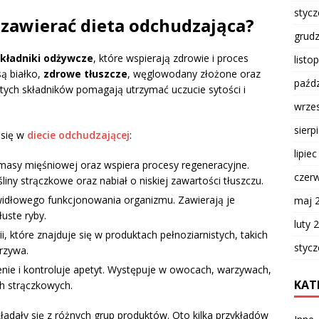
styc
 zawierać dieta odchudzająca?
grud
kładniki odżywcze
, które wspierają zdrowie i proces
listo
ą białko,
zdrowe tłuszcze
, węglowodany złożone oraz
paźdz
ych składników pomagają utrzymać uczucie sytości i
wrze
sierp
 się w
diecie odchudzającej
:
lipie
 masy mięśniowej oraz wspiera procesy regeneracyjne.
czer
liny strączkowe oraz nabiał o niskiej zawartości tłuszczu.
widłowego funkcjonowania organizmu. Zawierają je
maj 
łuste ryby.
luty 
ii, które znajduje się w produktach pełnoziarnistych, takich
styc
rzywa.
enie i kontroluje apetyt. Występuje w owocach, warzywach,
KAT
ch strączkowych.
kładały się z różnych grup produktów. Oto kilka przykładów