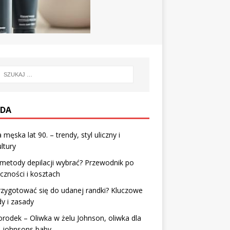
DA
męska lat 90. – trendy, styl uliczny i
ltury
 metody depilacji wybrać? Przewodnik po
czności i kosztach
rzygotować się do udanej randki? Kluczowe
y i zasady
odek – Oliwka w żelu Johnson, oliwka dla
i johnsons baby