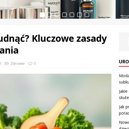
hudnąć? Kluczowe zasady
ania
URO
l
Zdrowie
0
Moda 
subku
Jakie
skute
Jak p
porad
Nowor
dziec