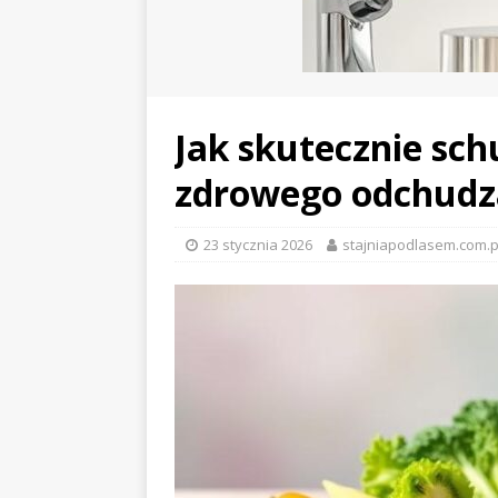
Jak skutecznie sc
zdrowego odchudz
23 stycznia 2026
stajniapodlasem.com.p