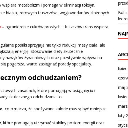
przed
 wspiera metabolizm i pomaga w eliminacji toksyn,
Ból s
nie białka, zdrowych tłuszczów i węglowodanów złożonych
lecze
w
– ograniczenie cukrów prostych i tłuszczów trans wspiera
NAJ
egularne posiłki sprzyjają nie tylko redukcji masy ciała, ale
kszają energię. Stosowanie diety skutecznie
ARC
miany nawyków żywieniowych oraz pozytywnie wpływa na
 się pogarsza, warto zasięgnąć porady specjalisty.
lipie
utecznym odchudzaniem?
czer
maj 
luczowych zasadach, które pomagają w osiągnięciu i
kwie
sady skutecznego odchudzania to:
marz
go
, co oznacza, że spożywane kalorie muszą być mniejsze
luty 
w
, które pomagają utrzymać stabilny poziom energii oraz
styc