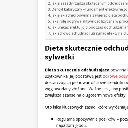
Jakie zasady rządzą skutecznym odchudzan
Deficyt kaloryczny – fundament efektywneg
Jakie składniki powinna zawierać dieta odch
Jaką rolę odgrywa aktywność fizyczna w pro
Jak unikać efektu jojo podczas odchudzania?
Jak zdrowo schudnąć i utrzymać efekty na dł
Dieta skutecznie odchu
sylwetki
Dieta skutecznie odchudzająca
powinna b
użytkownika. Jej podstawą jest
zdrowe odży
dostarczającą pełnowartościowe składniki od
węglowodany złożone. Ważne jest, aby posił
zwiększa szanse na długoterminowe efekty.
Oto kilka kluczowych zasad, które wyróżniaj
Regularne spożywanie posiłków – pozwa
napadom głodu,