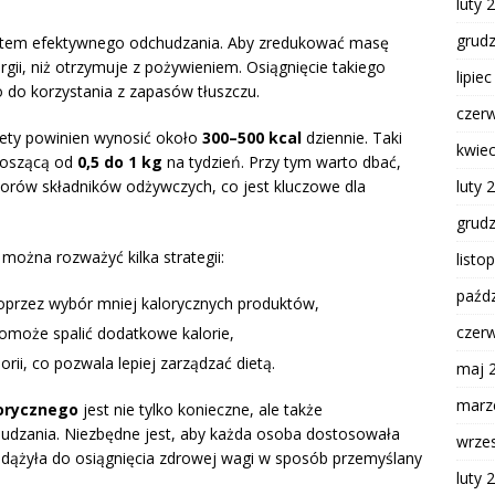
luty 
grud
tem efektywnego odchudzania. Aby zredukować masę
gii, niż otrzymuje z pożywieniem. Osiągnięcie takiego
lipie
 do korzystania z zapasów tłuszczu.
czer
diety powinien wynosić około
300–500 kcal
dziennie. Taki
kwie
noszącą od
0,5 do 1 kg
na tydzień. Przy tym warto dbać,
luty 
oborów składników odżywczych, co jest kluczowe dla
grud
 można rozważyć kilka strategii:
listo
paźdz
poprzez wybór mniej kalorycznych produktów,
czer
pomoże spalić dodatkowe kalorie,
ii, co pozwala lepiej zarządzać dietą.
maj 
marz
lorycznego
jest nie tylko konieczne, ale także
dzania. Niezbędne jest, aby każda osoba dostosowała
wrze
i dążyła do osiągnięcia zdrowej wagi w sposób przemyślany
luty 