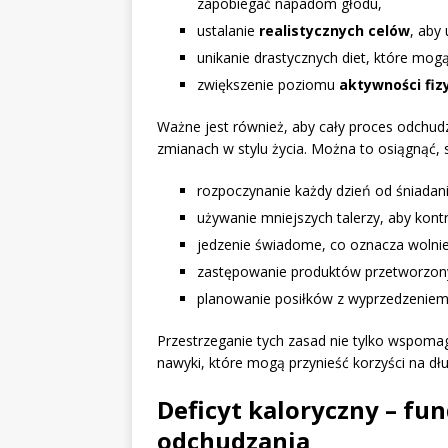
zapobiegać napadom głodu,
ustalanie
realistycznych celów
, aby 
unikanie drastycznych diet, które mog
zwiększenie poziomu
aktywności fiz
Ważne jest również, aby cały proces odchud
zmianach w stylu życia. Można to osiągnąć, s
rozpoczynanie każdy dzień od śniadan
używanie mniejszych talerzy, aby kontr
jedzenie świadome, co oznacza wolniej
zastępowanie produktów przetworzon
planowanie posiłków z wyprzedzeniem
Przestrzeganie tych zasad nie tylko wspom
nawyki, które mogą przynieść korzyści na dł
Deficyt kaloryczny – f
odchudzania