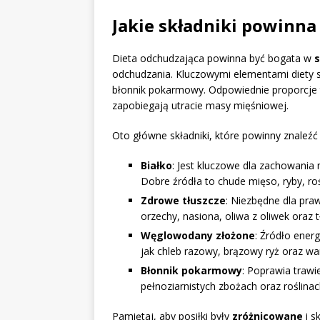
Jakie składniki powinna
Dieta odchudzająca powinna być bogata w
s
odchudzania. Kluczowymi elementami diety s
błonnik pokarmowy. Odpowiednie proporcje t
zapobiegają utracie masy mięśniowej.
Oto główne składniki, które powinny znaleźć
Białko
: Jest kluczowe dla zachowania
Dobre źródła to chude mięso, ryby, roś
Zdrowe tłuszcze
: Niezbędne dla pra
orzechy, nasiona, oliwa z oliwek oraz t
Węglowodany złożone
: Źródło energ
jak chleb razowy, brązowy ryż oraz wa
Błonnik pokarmowy
: Poprawia trawi
pełnoziarnistych zbożach oraz roślina
Pamiętaj, aby posiłki były
zróżnicowane
i s