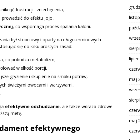
grud
uniknąć frustracji i zniechęcenia,
listo
ą prowadzić do efektu jojo,
ycznej
, co wspomaga proces spalania kalorii.
paźdz
wrze
zania był stopniowy i oparty na długoterminowych
tosując się do kilku prostych zasad:
sierp
lipie
ia, co pobudza metabolizm,
olować wielkość porcji,
czer
sze gryzienie i skupienie na smaku potraw,
maj 
ych świeżymi owocami i warzywami,
wrze
.
sierp
aga
efektywne odchudzanie
, ale także wdraża zdrowe
czer
uższą metę.
maj 
undament efektywnego
czer