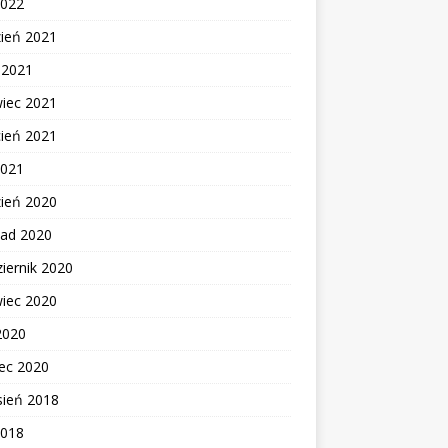
2022
zień 2021
c 2021
wiec 2021
cień 2021
2021
zień 2020
pad 2020
iernik 2020
wiec 2020
2020
ec 2020
sień 2018
2018