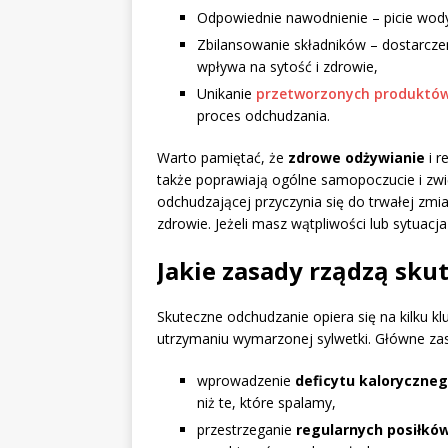
Odpowiednie nawodnienie – picie wody
Zbilansowanie składników – dostarcze
wpływa na sytość i zdrowie,
Unikanie
przetworzonych produktó
proces odchudzania.
Warto pamiętać, że
zdrowe odżywianie
i r
także poprawiają ogólne samopoczucie i zwię
odchudzającej przyczynia się do trwałej z
zdrowie. Jeżeli masz wątpliwości lub sytuacja
Jakie zasady rządzą sk
Skuteczne odchudzanie opiera się na kilku k
utrzymaniu wymarzonej sylwetki. Główne za
wprowadzenie
deficytu kaloryczne
niż te, które spalamy,
przestrzeganie
regularnych posiłkó