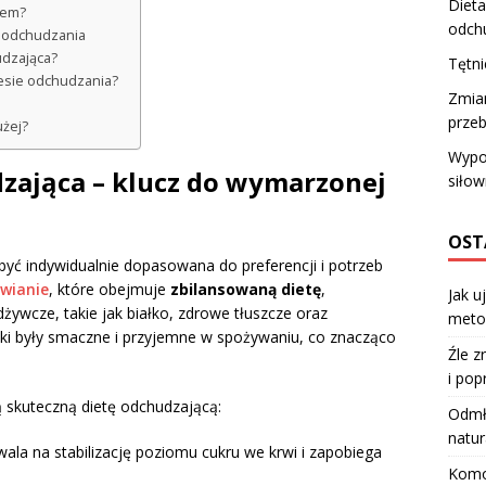
Diet
iem?
odch
o odchudzania
udzająca?
Tętn
cesie odchudzania?
Zmia
przeb
użej?
Wypos
dzająca – klucz do wymarzonej
siłow
OST
yć indywidualnie dopasowana do preferencji i potrzeb
wianie
, które obejmuje
zbilansowaną dietę
,
Jak u
żywcze, takie jak białko, zdrowe tłuszcze oraz
meto
ki były smaczne i przyjemne w spożywaniu, co znacząco
Źle z
i pop
ą skuteczną dietę odchudzającą:
Odmła
natur
la na stabilizację poziomu cukru we krwi i zapobiega
Komod