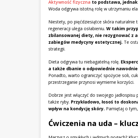
Aktywność fizyczna
to podstawa, jednak
Woda odgrywa istotną rolę w utrzymaniu elas
Niestety, po pięćdziesiątce skóra naturalni
regeneracji ulega osłabieniu.
W takim przyp
zbilansowanej diety, nie rezygnować z a
zabiegów medycyny estetycznej.
Te ost
strategii.
Dieta odgrywa tu niebagatelną rolę.
Eksperc
a także dbanie o odpowiednie nawodnien
Ponadto, warto ograniczyć spożycie soli, cu
przestrzeganie przynosi wymierne korzyści.
Dobrze jest włączyć do swojego jadłospisu p
także ryby.
Przykładowo, łosoś to dosko
wpływ na kondycję skóry.
Pamiętaj o tym
Ćwiczenia na uda – kluc
Marzysz o smukłych i jędrnych nogach? Klu