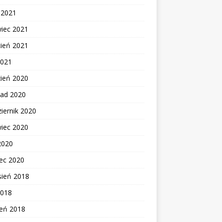
c 2021
wiec 2021
cień 2021
2021
zień 2020
pad 2020
iernik 2020
wiec 2020
2020
ec 2020
sień 2018
2018
zeń 2018