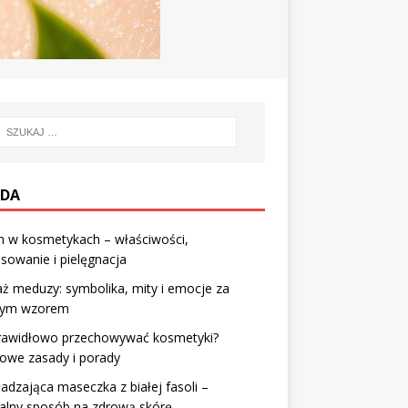
DA
n w kosmetykach – właściwości,
sowanie i pielęgnacja
ż meduzy: symbolika, mity i emocje za
nym wzorem
prawidłowo przechowywać kosmetyki?
owe zasady i porady
dzająca maseczka z białej fasoli –
alny sposób na zdrową skórę