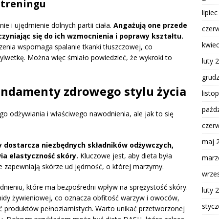
 treningu
lipie
 i ujędrnienie dolnych partii ciała.
Angażują one przede
czer
zyniając się do ich wzmocnienia i poprawy kształtu.
kwie
zenia wspomaga spalanie tkanki tłuszczowej, co
ylwetkę. Można więc śmiało powiedzieć, że wykroki to
luty 
grud
fundamenty zdrowego stylu życia
listo
paźdz
 odżywiania i właściwego nawodnienia, ale jak to się
czer
maj 
y dostarcza niezbędnych składników odżywczych,
a elastyczność skóry.
Kluczowe jest, aby dieta była
marz
ne zapewniają skórze ud jędrność, o której marzymy.
wrze
ieniu, które ma bezpośredni wpływ na sprężystość skóry.
luty 
midy żywieniowej, co oznacza obfitość warzyw i owoców,
styc
ć produktów pełnoziarnistych. Warto unikać przetworzonej