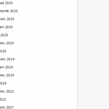
pad 2025
iernik 2025
sień 2025
ień 2025
c 2025
wiec 2025
2025
sień 2024
ień 2024
wiec 2024
2024
wiec 2022
2022
zień 2021