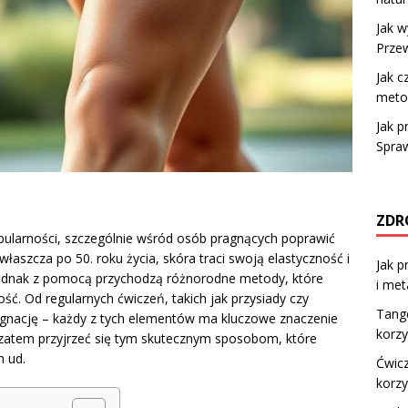
Jak 
Przew
Jak c
metod
Jak p
Spra
ZDR
opularności, szczególnie wśród osób pragnących poprawić
łaszcza po 50. roku życia, skóra traci swoją elastyczność i
Jak p
 Jednak z pomocą przychodzą różnorodne metody, które
i met
ść. Od regularnych ćwiczeń, takich jak przysiady czy
Tange
lęgnację – każdy z tych elementów ma kluczowe znaczenie
korz
 zatem przyjrzeć się tym skutecznym sposobom, które
h ud.
Ćwicz
korzy