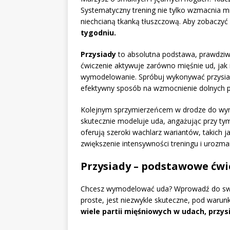
Systematyczny trening nie tylko wzmacnia mi
niechcianą tkanką tłuszczową. Aby zobaczyć 
tygodniu.
Przysiady
to absolutna podstawa, prawdziwy
ćwiczenie aktywuje zarówno mięśnie ud, jak 
wymodelowanie. Spróbuj wykonywać przysia
efektywny sposób na wzmocnienie dolnych par
Kolejnym sprzymierzeńcem w drodze do w
skutecznie modeluje uda, angażując przy tym
oferują szeroki wachlarz wariantów, takich j
zwiększenie intensywności treningu i urozma
Przysiady – podstawowe ćwi
Chcesz wymodelować uda? Wprowadź do swoj
proste, jest niezwykle skuteczne, pod waru
wiele partii mięśniowych w udach, przysi