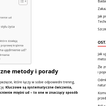
Bada
Zakaż
Jak p
nienie ud
Techn
tylu życia
Szcze
które działają
OST
a poprawę krążenia
na ujędrnienie ud?
Jak u
rniania
meto
?
Źle z
czne metody i porady
i pop
Odmła
zięcie, które łączy w sobie odpowiedni trening,
natur
cję.
Kluczowe są systematyczne ćwiczenia,
nienie mięśni ud – to one w znaczący sposób
Komod
przed
Ból s