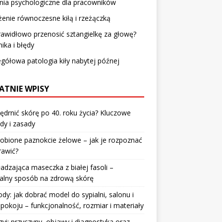
nia psychologiczne dla pracowników
enie równoczesne kiłą i rzeżączką
rawidłowo przenosić sztangielkę za głowę?
ika i błędy
gółowa patologia kiły nabytej późnej
ATNIE WPISY
jędrnić skórę po 40. roku życia? Kluczowe
dy i zasady
robione paznokcie żelowe – jak je rozpoznać
rawić?
dzająca maseczka z białej fasoli –
alny sposób na zdrową skórę
y: jak dobrać model do sypialni, salonu i
pokoju – funkcjonalność, rozmiar i materiały
zyi: przyczyny, objawy i diagnostyka oraz