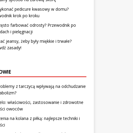
wykonać pedicure kwasowy w domu?
odnik krok po kroku
zęsto farbować odrosty? Przewodnik po
ach i pielęgnacji
rać jeansy, żeby były miękkie i trwałe?
wdź zasady!
OWIE
roblemy z tarczycą wpływają na odchudzanie
abolizm?
lo: właściwości, zastosowanie i zdrowotne
yści owoców
enia na kolana z piłką: najlepsze techniki i
ści