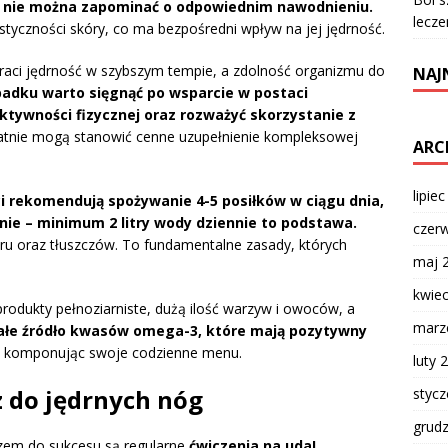
 nie można zapominać o odpowiednim nawodnieniu.
lecze
tyczności skóry, co ma bezpośredni wpływ na jej jędrność.
e traci jędrność w szybszym tempie, a zdolność organizmu do
NAJ
adku warto sięgnąć po wsparcie w postaci
ktywności fizycznej oraz rozważyć skorzystanie z
atnie mogą stanowić cenne uzupełnienie kompleksowej
ARC
lipie
i rekomendują spożywanie 4-5 posiłków w ciągu dnia,
ie – minimum 2 litry wody dziennie to podstawa.
czer
kru oraz tłuszczów. To fundamentalne zasady, których
maj 
kwie
rodukty pełnoziarniste, dużą ilość warzyw i owoców, a
marz
nałe źródło kwasów omega-3, które mają pozytywny
, komponując swoje codzienne menu.
luty 
z do jędrnych nóg
styc
grud
czem do sukcesu są regularne
ćwiczenia na uda!