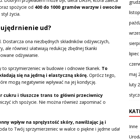
kru. Dobrym przykładem może być dieta DASH, która zaleca
grud
oraz spożycie od
400 do 1000 gramów warzyw i owoców
listo
tyl życia.
paźdz
 ujędrnienie ud?
wrze
d. Dostarcza ona niezbędnych składników odżywczych,
sierp
, ale również ułatwiają redukcję zbędnej tkanki
lipie
nsowane odżywianie.
czer
ały to sprzymierzeniec w budowie i odnowie tkanek.
To
maj 
adają się na jędrną i elastyczną skórę.
Oprócz tego,
óre mogą negatywnie wpływać na jej kondycję.
luty 
styc
cukru i tłuszcze trans to główni przeciwnicy
niczyć ich spożycie. Nie można również zapominać o
KAT
nny wpływ na sprężystość skóry, nawilżając ją i
Inne
da to Twój sprzymierzeniec w walce o piękne i jędrne uda!
Urod