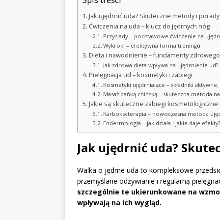
Jak ujędrnić uda? Skuteczne metody i porady
Ćwiczenia na uda – klucz do jędrnych nóg
Przysiady – podstawowe ćwiczenie na ujędr
Wykroki – efektywna forma treningu
Dieta i nawodnienie – fundamenty zdrowego s
Jak zdrowa dieta wpływa na ujędrnienie ud?
Pielęgnacja ud – kosmetyki i zabiegi
Kosmetyki ujędrniające – składniki aktywne, 
Masaż bańką chińską – skuteczna metoda n
Jakie są skuteczne zabiegi kosmetologiczne 
Karboksyterapia – nowoczesna metoda ujęd
Endermologia – jak działa i jakie daje efekty
Jak ujędrnić uda? Skute
Walka o jędrne uda to kompleksowe przedsięw
przemyślane odżywianie i regularną pielęgna
szczególnie te ukierunkowane na wzmoc
wpływają na ich wygląd.