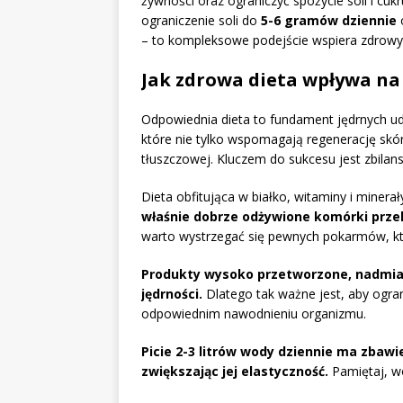
żywności oraz ograniczyć spożycie soli i cu
ograniczenie soli do
5-6 gramów dziennie
– to kompleksowe podejście wspiera zdrowy s
Jak zdrowa dieta wpływa na
Odpowiednia dieta to fundament jędrnych u
które nie tylko wspomagają regenerację skóry
tłuszczowej. Kluczem do sukcesu jest zbila
Dieta obfitująca w białko, witaminy i miner
właśnie dobrze odżywione komórki przekł
warto wystrzegać się pewnych pokarmów, kt
Produkty wysoko przetworzone, nadmiar 
jędrności.
Dlatego tak ważne jest, aby ogra
odpowiednim nawodnieniu organizmu.
Picie 2-3 litrów wody dziennie ma zbawie
zwiększając jej elastyczność.
Pamiętaj, wo