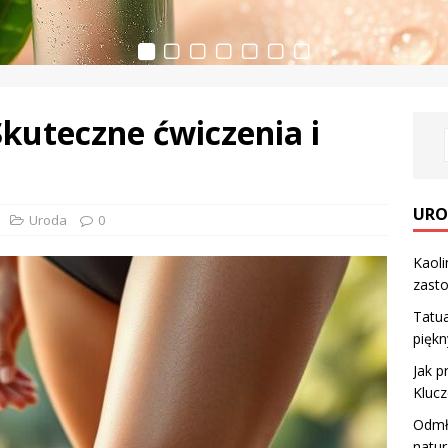
Skuteczne ćwiczenia i
URO
Uroda
0
Kaoli
zasto
Tatua
pięk
Jak 
Klucz
Odmła
natur