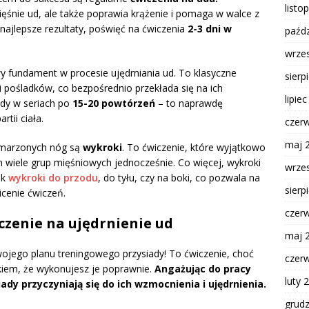
listo
ęśnie ud, ale także poprawia krążenie i pomaga w walce z
najlepsze rezultaty, poświęć na ćwiczenia
2-3 dni w
paźdz
wrze
 fundament w procesie ujędrniania ud. To klasyczne
sierp
i pośladków, co bezpośrednio przekłada się na ich
lipie
dy w seriach po
15-20 powtórzeń
– to naprawdę
tii ciała.
czer
maj 
ymarzonych nóg są
wykroki
. To ćwiczenie, które wyjątkowo
 wiele grup mięśniowych jednocześnie. Co więcej, wykroki
wrze
ak
wykroki do przodu
, do tyłu, czy na boki, co pozwala na
sierp
icenie ćwiczeń.
czer
czenie na ujędrnienie ud
maj 
ego planu treningowego przysiady! To ćwiczenie, choć
czer
nkiem, że wykonujesz je poprawnie.
Angażując do pracy
luty 
ady przyczyniają się do ich wzmocnienia i ujędrnienia.
grud