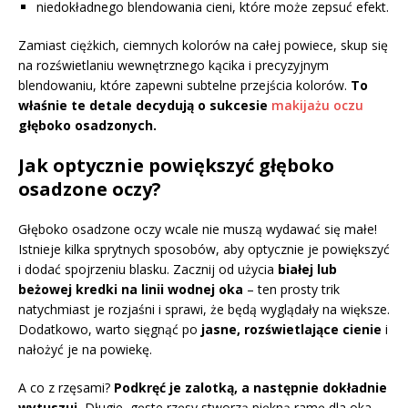
niedokładnego blendowania cieni, które może zepsuć efekt.
Zamiast ciężkich, ciemnych kolorów na całej powiece, skup się
na rozświetlaniu wewnętrznego kącika i precyzyjnym
blendowaniu, które zapewni subtelne przejścia kolorów.
To
właśnie te detale decydują o sukcesie
makijażu oczu
głęboko osadzonych.
Jak optycznie powiększyć głęboko
osadzone oczy?
Głęboko osadzone oczy wcale nie muszą wydawać się małe!
Istnieje kilka sprytnych sposobów, aby optycznie je powiększyć
i dodać spojrzeniu blasku. Zacznij od użycia
białej lub
beżowej kredki na linii wodnej oka
– ten prosty trik
natychmiast je rozjaśni i sprawi, że będą wyglądały na większe.
Dodatkowo, warto sięgnąć po
jasne, rozświetlające cienie
i
nałożyć je na powiekę.
A co z rzęsami?
Podkręć je zalotką, a następnie dokładnie
wytuszuj.
Długie, gęste rzęsy stworzą piękną ramę dla oka,