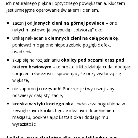
ich naturalnego piękna i optycznego powiększania. Kluczem
jest umiejętne operowanie światłem i cieniem.
zacznij od
jasnych cieni na górnej powiece
– one
natychmiastowo ją uwypuklą i „otworzą” oko,
unikaj nakładania
ciemnych cieni na całą powiekę
,
ponieważ mogą one niepotrzebnie pogłębić efekt
osadzenia,
skup się na rozjaśnianiu
okolicy pod oczami oraz pod
łukiem brwiowym
– te proste triki zdziałają cuda, dodając
spojrzeniu świeżości i sprawiając, że oczy wydadzą się
większe,
nie zapomnij o
rzęsach
! Podkręć je i wytuszuj, aby
odświeżyć całą stylizację,
kreska w stylu kociego oka
, zwłaszcza pogrubiona w
zewnętrznym kąciku, będzie idealnym dopełnieniem
makijażu, podkreślając kształt oka i dodając mu
wyrazistości.