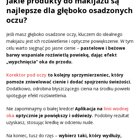
Jakie produkty do makijażu są
najlepsze dla głęboko osadzonych
oczu?
Jeśli masz głęboko osadzone oczy, kluczem do idealnego
makijażu jest ich rozświetlenie i optyczne powiększenie. W tym
celu warto sięgnąć po jasne cienie –
pastelowe i beżowe
barwy wspaniale rozświetlą powiekę, dając efekt
„wypchnięcia” oka do przodu.
Korektor pod oczy
to kolejny sprzymierzeniec, który
pomoże zniwelować cienie i dodać spojrzeniu świeżości.
Dodatkowo, odrobina błyszczącego cienia na środku powieki
spotęguje efekt rozświetlenia.
Nie zapominajmy o białej kredce!
Aplikacja na
linii wodnej
oka
optycznie je powiększy i odświeży.
Podobny rezultat
uzyskasz, stosując kredkę w odcieniu nude.
Na koniec, tusz do rzęs –
wybierz taki, który wydłuży,