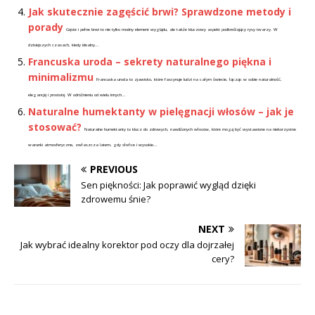
Jak skutecznie zagęścić brwi? Sprawdzone metody i
porady
Gęste i pełne brwi to nie tylko modny element wyglądu, ale także kluczowy aspekt podkreślający rysy twarzy. W
dzisiejszych czasach, kiedy idealny...
Francuska uroda – sekrety naturalnego piękna i
minimalizmu
Francuska uroda to zjawisko, które fascynuje ludzi na całym świecie, łącząc w sobie naturalność,
elegancję i prostotę. W odróżnieniu od wielu innych...
Naturalne humektanty w pielęgnacji włosów – jak je
stosować?
Naturalne humektanty to klucz do zdrowych, nawilżonych włosów, które mogą być wystawione na niekorzystne
warunki atmosferyczne, zwłaszcza latem, gdy słońce i wysokie...
PREVIOUS
Sen piękności: Jak poprawić wygląd dzięki
zdrowemu śnie?
NEXT
Jak wybrać idealny korektor pod oczy dla dojrzałej
cery?