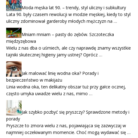
Moda męska lat 90. – trendy, styl uliczny i subkultury
Lata 90. były czasem rewolucji w modzie męskiej, kiedy to styl
uliczny zdominował garderoby młodych mężczyzn na …
Mniam mniam – pasty do zębów. Szczoteczka
międzyzębowa
Wielu z nas dba o uśmiech, ale czy naprawdę znamy wszystkie
tajniki skutecznej higieny jamy ustnej? Oprócz …
Jak malować linię wodna oka? Porady i
bezpieczeństwo w makijażu
Linia wodna oka, ten delikatny obszar tuż przy gałce ocznej,
często umyka uwadze wielu z nas, mimo …
Jak szybko pozbyć się pryszczy? Sprawdzone metody i
porady
Pryszcze to zmora wielu z nas, pojawiająca się zazwyczaj w
najmniej oczekiwanym momencie. Choć mogą wydawać się …