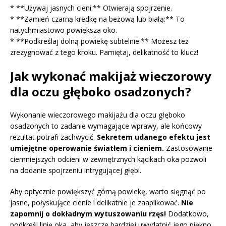
* **Używaj jasnych cieni:** Otwierają spojrzenie.
* **Zamień czarną kredkę na beżową lub białą:** To
natychmiastowo powiększa oko.
* **Podkreślaj dolną powiekę subtelnie:** Możesz też
zrezygnować z tego kroku. Pamiętaj, delikatność to klucz!
Jak wykonać makijaż wieczorowy
dla oczu głęboko osadzonych?
Wykonanie wieczorowego makijażu dla oczu głęboko
osadzonych to zadanie wymagające wprawy, ale końcowy
rezultat potrafi zachwycić.
Sekretem udanego efektu jest
umiejętne operowanie światłem i cieniem.
Zastosowanie
ciemniejszych odcieni w zewnętrznych kącikach oka pozwoli
na dodanie spojrzeniu intrygującej głębi.
Aby optycznie powiększyć górną powiekę, warto sięgnąć po
jasne, połyskujące cienie i delikatnie je zaaplikować.
Nie
zapomnij o dokładnym wytuszowaniu rzęs!
Dodatkowo,
podkreśl linię oka, aby jeszcze bardziej uwydatnić jego piękno.