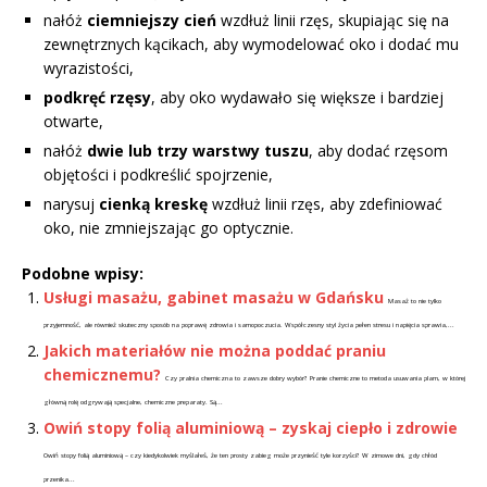
nałóż
ciemniejszy cień
wzdłuż linii rzęs, skupiając się na
zewnętrznych kącikach, aby wymodelować oko i dodać mu
wyrazistości,
podkręć rzęsy
, aby oko wydawało się większe i bardziej
otwarte,
nałóż
dwie lub trzy warstwy tuszu
, aby dodać rzęsom
objętości i podkreślić spojrzenie,
narysuj
cienką kreskę
wzdłuż linii rzęs, aby zdefiniować
oko, nie zmniejszając go optycznie.
Podobne wpisy:
Usługi masażu, gabinet masażu w Gdańsku
Masaż to nie tylko
przyjemność, ale również skuteczny sposób na poprawę zdrowia i samopoczucia. Współczesny styl życia pełen stresu i napięcia sprawia,...
Jakich materiałów nie można poddać praniu
chemicznemu?
Czy pralnia chemiczna to zawsze dobry wybór? Pranie chemiczne to metoda usuwania plam, w której
główną rolę odgrywają specjalne, chemiczne preparaty. Są...
Owiń stopy folią aluminiową – zyskaj ciepło i zdrowie
Owiń stopy folią aluminiową – czy kiedykolwiek myślałeś, że ten prosty zabieg może przynieść tyle korzyści? W zimowe dni, gdy chłód
przenika...