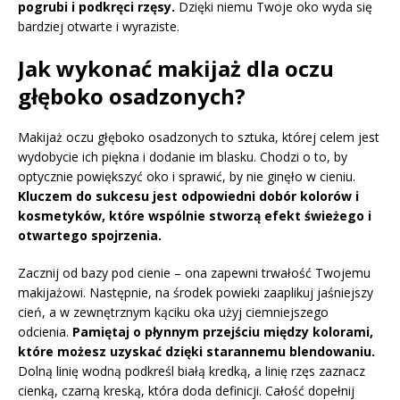
pogrubi i podkręci rzęsy.
Dzięki niemu Twoje oko wyda się
bardziej otwarte i wyraziste.
Jak wykonać makijaż dla oczu
głęboko osadzonych?
Makijaż oczu głęboko osadzonych to sztuka, której celem jest
wydobycie ich piękna i dodanie im blasku. Chodzi o to, by
optycznie powiększyć oko i sprawić, by nie ginęło w cieniu.
Kluczem do sukcesu jest odpowiedni dobór kolorów i
kosmetyków, które wspólnie stworzą efekt świeżego i
otwartego spojrzenia.
Zacznij od bazy pod cienie – ona zapewni trwałość Twojemu
makijażowi. Następnie, na środek powieki zaaplikuj jaśniejszy
cień, a w zewnętrznym kąciku oka użyj ciemniejszego
odcienia.
Pamiętaj o płynnym przejściu między kolorami,
które możesz uzyskać dzięki starannemu blendowaniu.
Dolną linię wodną podkreśl białą kredką, a linię rzęs zaznacz
cienką, czarną kreską, która doda definicji. Całość dopełnij