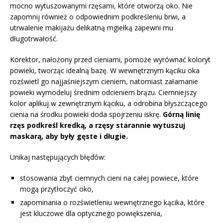
mocno wytuszowanymi rzęsami, które otworzą oko. Nie
zapomnij również o odpowiednim podkreśleniu brwi, a
utrwalenie makijażu delikatną mgiełką zapewni mu
długotrwałość.
Korektor, nałożony przed cieniami, pomoże wyrównać koloryt
powieki, tworząc idealną bazę. W wewnętrznym kąciku oka
rozświetl go najjaśniejszym cieniem, natomiast załamanie
powieki wymodeluj średnim odcieniem brązu. Ciemniejszy
kolor aplikuj w zewnętrznym kąciku, a odrobina błyszczącego
cienia na środku powieki doda spojrzeniu iskrę.
Górną linię
rzęs podkreśl kredką, a rzęsy starannie wytuszuj
maskarą, aby były gęste i długie.
Unikaj następujących błędów:
stosowania zbyt ciemnych cieni na całej powiece, które
mogą przytłoczyć oko,
zapominania o rozświetleniu wewnętrznego kącika, które
jest kluczowe dla optycznego powiększenia,