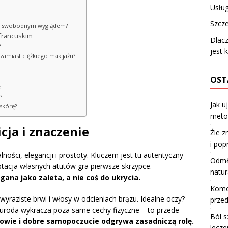
Usłu
Szcze
 a swobodnym wyglądem?
 francuskim
Dlac
?
jest 
zamiast ciężkiego makijażu?
OST
ę
?
Jak u
skórę?
meto
cja i znaczenie
Źle z
i pop
lności, elegancji i prostoty. Kluczem jest tu autentyczny
Odmła
ptacja własnych atutów gra pierwsze skrzypce.
natur
gana jako zaleta, a nie coś do ukrycia.
Komod
 wyraziste brwi i włosy w odcieniach brązu. Idealne oczy?
przed
ka uroda wykracza poza same cechy fizyczne – to przede
Ból s
rowie i dobre samopoczucie odgrywa zasadniczą rolę.
lecze