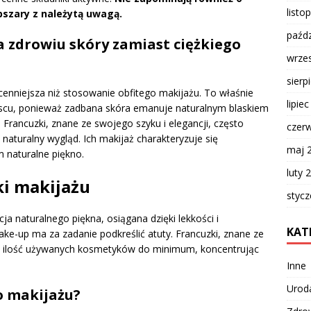
listo
obszary z należytą uwagą.
paźdz
a zdrowiu skóry zamiast ciężkiego
wrze
sierp
 cenniejsza niż stosowanie obfitego makijażu. To właśnie
lipie
jscu, ponieważ zadbana skóra emanuje naturalnym blaskiem
 Francuzki, znane ze swojego szyku i elegancji, często
czer
 naturalny wygląd. Ich makijaż charakteryzuje się
maj 
 naturalne piękno.
luty 
ki makijażu
styc
ja naturalnego piękna, osiągana dzięki lekkości i
KAT
ke-up ma za zadanie podkreślić atuty. Francuzki, znane ze
ą ilość używanych kosmetyków do minimum, koncentrując
Inne
Urod
o makijażu?