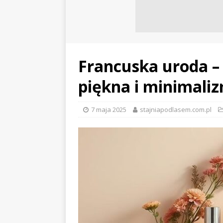
Francuska uroda –
piękna i minimali
7 maja 2025
stajniapodlasem.com.pl