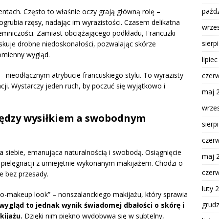
paźdz
ntach. Często to właśnie oczy grają główną rolę –
ogrubia rzęsy, nadając im wyrazistości. Czasem delikatna
wrze
ajemniczości. Zamiast obciążającego podkładu, Francuzki
sierp
maskuje drobne niedoskonałości, pozwalając skórze
omienny wygląd.
lipie
nieodłącznym atrybucie francuskiego stylu. To wyrazisty
czer
ncji. Wystarczy jeden ruch, by poczuć się wyjątkowo i
maj 
wrze
ędzy wysiłkiem a swobodnym
sierp
czer
ja siebie, emanująca naturalnością i swobodą. Osiągnięcie
maj 
j pielęgnacji z umiejętnie wykonanym makijażem. Chodzi o
czer
le bez przesady.
luty 
no-makeup look” – nonszalanckiego makijażu, który sprawia
grud
wygląd to jednak wynik świadomej dbałości o skórę i
ijażu.
Dzięki nim piękno wydobywa się w subtelny,