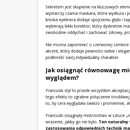
Sekretem jest skupienie na kluczowych eleme
wystarczy czarna maskara, która wydłuża i p
kreska eyelinera dodaje spojrzeniu głębi i t
wybierają lekki korektor, który dyskretnie 
swobodnie oddychać i zachować zdrowy, pr
Nie można zapomnieć o czerwonej szmince – 
akcent, który dodaje pewności siebie i elega
podkreślić swój indywidualny charakter.
Jak osiągnąć równowagę mi
wyglądem?
Francuski styl to przede wszystkim akceptac
tego efektu to zgrabne połączenie troskliwe
to, by cera wyglądała świeżo i promiennie, a
Francuzki osiągnęły mistrzostwo w sztuce „
wrażenie, jakby go nie było.
Ten naturalny 
zastosowania odpowiednich technik mak