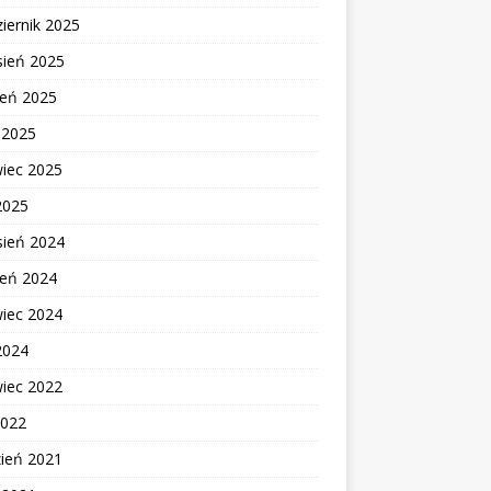
iernik 2025
sień 2025
ień 2025
c 2025
wiec 2025
2025
sień 2024
ień 2024
wiec 2024
2024
wiec 2022
2022
zień 2021