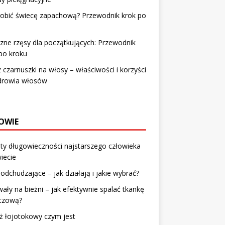
robić świecę zapachową? Przewodnik krok po
u
zne rzęsy dla początkujących: Przewodnik
po kroku
z czarnuszki na włosy – właściwości i korzyści
zdrowia włosów
OWIE
ty długowieczności najstarszego człowieka
iecie
odchudzające – jak działają i jakie wybrać?
wały na bieżni – jak efektywnie spalać tkankę
zczową?
ż łojotokowy czym jest