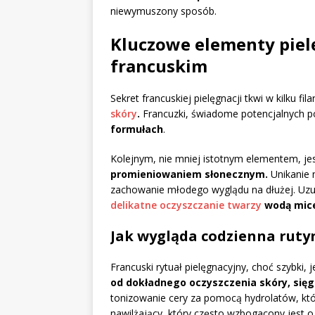
niewymuszony sposób.
Kluczowe elementy pielę
francuskim
Sekret francuskiej pielęgnacji tkwi w kilku fil
skóry
.
Francuzki, świadome potencjalnych p
formułach
.
Kolejnym, nie mniej istotnym elementem, je
promieniowaniem słonecznym.
Unikanie 
zachowanie młodego wyglądu na dłużej. Uzu
delikatne oczyszczanie twarzy
wodą mice
Jak wygląda codzienna ruty
Francuski rytuał pielęgnacyjny, choć szybki,
od dokładnego oczyszczenia skóry, sięg
tonizowanie cery za pomocą hydrolatów, któ
nawilżający, który często wzbogacony jest o