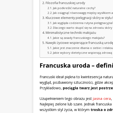
Filozofia francuskiej urody
Jak podkreślić naturalne cechy?
Jak osiągnąć równowagę między wysiłkiem
Kluczowe elementy pielęgnacji skóry w stylu
Jak wygląda codzienna rutyna pielęgnacyjna
Dlaczego warto skupić się na zdrowiu skóry 
Minimalistyczne techniki makijażu
Jakie są zasady francuskiego makijażu?
Nawyki życiowe wspierające francuską urod
Jakie jest znaczenie dbania o siebie i relaksu
Jakie wybory dietetyczne wspierają zdrową 
Francuska uroda – defini
Francuski ideał piękna to kwintesencja natura
wygląd, pozbawiony sztuczności, gdzie akce
Przykładowo,
pociągła twarz jest postrze
Uzupełnieniem tego obrazu jest
jasna cera
,
Najlepiej zielone lub szare. Jednak francus
wszystkim styl życia, w którym
troska o zd