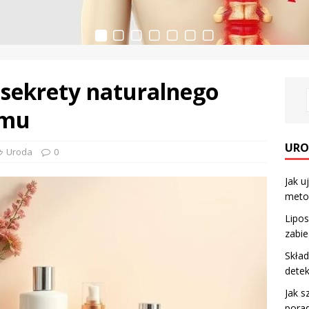
 sekrety naturalnego
zmu
URO
Uroda
0
Jak u
meto
Lipos
zabie
Skład
detek
Jak s
porad