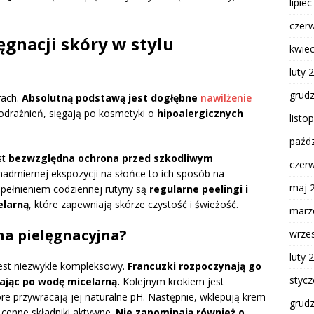
lipie
czer
gnacji skóry w stylu
kwie
luty 
grud
arach.
Absolutną podstawą jest dogłębne
nawilżenie
odrażnień, sięgają po kosmetyki o
hipoalergicznych
listo
paźdz
st
bezwzględna ochrona przed szkodliwym
czer
nadmiernej ekspozycji na słońce to ich sposób na
maj 
pełnieniem codziennej rutyny są
regularne peelingi i
larną
, które zapewniają skórze czystość i świeżość.
marz
na pielęgnacyjna?
wrze
luty 
 jest niezwykle kompleksowy.
Francuzki rozpoczynają go
styc
ając po wodę micelarną.
Kolejnym krokiem jest
re przywracają jej naturalne pH. Następnie, wklepują krem
grud
 cenne składniki aktywne.
Nie zapominają również o