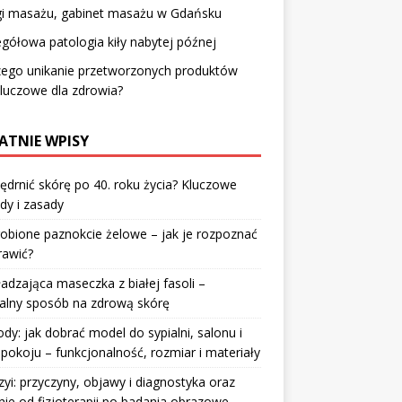
gi masażu, gabinet masażu w Gdańsku
gółowa patologia kiły nabytej późnej
zego unikanie przetworzonych produktów
kluczowe dla zdrowia?
ATNIE WPISY
jędrnić skórę po 40. roku życia? Kluczowe
dy i zasady
robione paznokcie żelowe – jak je rozpoznać
rawić?
dzająca maseczka z białej fasoli –
alny sposób na zdrową skórę
y: jak dobrać model do sypialni, salonu i
pokoju – funkcjonalność, rozmiar i materiały
zyi: przyczyny, objawy i diagnostyka oraz
nie od fizjoterapii po badania obrazowe