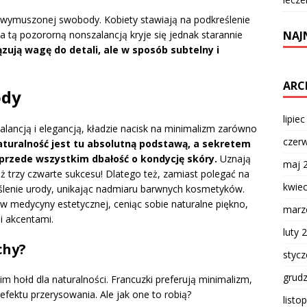
iewymuszonej swobody. Kobiety stawiają na podkreślenie
NAJ
a tą pozororną nonszalancją kryje się jednak starannie
zują wagę do detali, ale w sposób subtelny i
ARC
ody
lipie
alancją i elegancją, kładzie nacisk na minimalizm zarówno
czer
turalność jest tu absolutną podstawą, a sekretem
przede wszystkim dbałość o kondycję skóry.
Uznają
maj 
aż trzy czwarte sukcesu! Dlatego też, zamiast polegać na
kwie
eślenie urody, unikając nadmiaru barwnych kosmetyków.
 medycyny estetycznej, ceniąc sobie naturalne piękno,
marz
i akcentami.
luty 
chy?
styc
grud
m hołd dla naturalności. Francuzki preferują minimalizm,
 efektu przerysowania. Ale jak one to robią?
listo