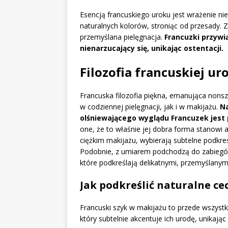
Esencją francuskiego uroku jest wrażenie n
naturalnych kolorów, stroniąc od przesady. Z
przemyślana pielęgnacja.
Francuzki przywią
nienarzucający się, unikając ostentacji.
Filozofia francuskiej ur
Francuska filozofia piękna, emanująca nonsz
w codziennej pielęgnacji, jak i w makijażu.
Na
olśniewającego wyglądu Francuzek jest 
one, że to właśnie jej dobra forma stanowi 
ciężkim makijażu, wybierają subtelne podkr
Podobnie, z umiarem podchodzą do zabiegów
które podkreślają delikatnymi, przemyślanym
Jak podkreślić naturalne ce
Francuski szyk w makijażu to przede wszystki
który subtelnie akcentuje ich urodę, unikając