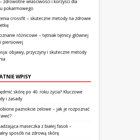
– zdrowotne właściwości i korzyści dla
du pokarmowego
enia crossfit – skuteczne metody na zdrowie
wetkę
znanie różnicowe – tętniak tętnicy głównej
i piersiowej
psja: objawy, przyczyny i skuteczne metody
nia
ATNIE WPISY
jędrnić skórę po 40. roku życia? Kluczowe
dy i zasady
robione paznokcie żelowe – jak je rozpoznać
rawić?
dzająca maseczka z białej fasoli –
alny sposób na zdrową skórę