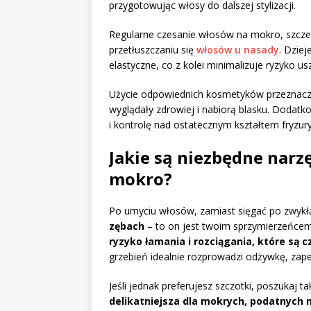
przygotowując włosy do dalszej stylizacji.
Regularne czesanie włosów na mokro, szcze
przetłuszczaniu się
włosów u nasady
. Dziej
elastyczne, co z kolei minimalizuje ryzyko
Użycie odpowiednich kosmetyków przeznacz
wyglądały zdrowiej i nabiorą blasku. Dodat
i kontrolę nad ostatecznym kształtem fryzur
Jakie są niezbędne narz
mokro?
Po umyciu włosów, zamiast sięgać po zwykł
zębach
– to on jest twoim sprzymierzeńce
ryzyko łamania i rozciągania, które s
grzebień idealnie rozprowadzi odżywkę, zape
Jeśli jednak preferujesz szczotki, poszukaj ta
delikatniejsza dla mokrych, podatnych