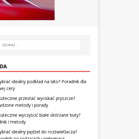
DA
ybrać idealny podkład na lato? Poradnik dla
ej cery
kutecznie przestać wyciskać pryszcze?
wdzone metody i porady
kutecznie wyczyścić białe skórzane buty?
nik i metody
ybrać idealny pędzel do rozświetlacza?
odnik po rodzajach i pielęgnacji