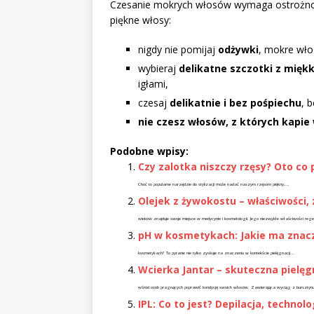
Czesanie mokrych włosów wymaga ostrożnośc
piękne włosy:
nigdy nie pomijaj
odżywki
, mokre wło
wybieraj
delikatne szczotki z mięk
igłami,
czesaj
delikatnie i bez pośpiechu
, 
nie czesz włosów, z których kapie
Podobne wpisy:
Czy zalotka niszczy rzęsy? Oto co 
Choć to popularne narzędzie do stylizacji może nadać naszym rzęsom piękny,...
Olejek z żywokostu – właściwości,
wieków znajduje swoje miejsce w medycynie i kosmetologii. Jego niezwykłe właściwości regen
pH w kosmetykach: Jakie ma znacz
kosmetykach? To pytanie nie tylko zyskuje na znaczeniu w kontekście pielęgnacji...
Wcierka Jantar – skuteczna pielę
wśród osób pragnących poprawić kondycję swoich włosów. Zawierająca wyciąg z bursztyn
IPL: Co to jest? Depilacja, technolo