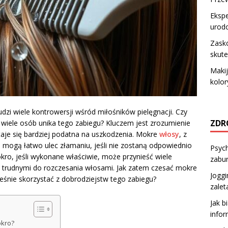
Ekspe
urod
Zaskó
skut
Makij
kolor
zi wiele kontrowersji wśród miłośników pielęgnacji. Czy
ZDR
k wiele osób unika tego zabiegu? Kluczem jest zrozumienie
aje się bardziej podatna na uszkodzenia. Mokre
włosy
, z
, mogą łatwo ulec złamaniu, jeśli nie zostaną odpowiednio
Psych
okro, jeśli wykonane właściwie, może przynieść wiele
zabu
ub trudnymi do rozczesania włosami. Jak zatem czesać mokre
Joggi
ześnie skorzystać z dobrodziejstw tego zabiegu?
zalet
Jak b
infor
okro?