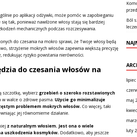
Komod
przed
gólnie po aplikacji odżywki, może pomóc w zapobieganiu
Ból s
e się tak, ponieważ nawilżone włosy stają się bardziej
lecze
 uszkodzeń mechanicznych podczas rozczesywania.
onych do czesania na mokro sprawi, że Twoje włosy będą
NAJ
kowo, strzyżenie mokrych włosów zapewnia większą precyzję
y, redukując ryzyko powstania nierówności.
ARC
ędzia do czesania włosów na
lipie
czer
ą szczotkę, wybierz
grzebień o szeroko rozstawionych
m w walce o zdrowe pasma.
Użycie go minimalizuje
maj 
ą częstym problemem mokrych włosów.
Co więcej, taki
kwie
wniając jej równomierne działanie.
marz
kiej
z naturalnym włosiem. Jest ona o wiele
luty 
 na uszkodzenia kosmyków.
Dodatkowo, aby jeszcze