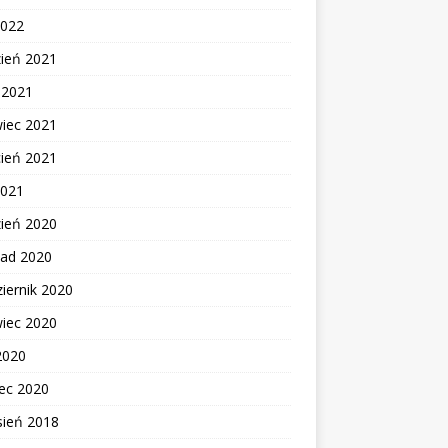
2022
zień 2021
c 2021
wiec 2021
cień 2021
2021
zień 2020
pad 2020
iernik 2020
wiec 2020
2020
ec 2020
sień 2018