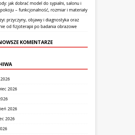
y: jak dobrać model do sypialni, salonu i
pokoju – funkcjonalność, rozmiar i materiały
zyi: przyczyny, objawy i diagnostyka oraz
nie od fizjoterapii po badania obrazowe
NOWSZE KOMENTARZE
HIWA
c 2026
wiec 2026
2026
cień 2026
ec 2026
2026