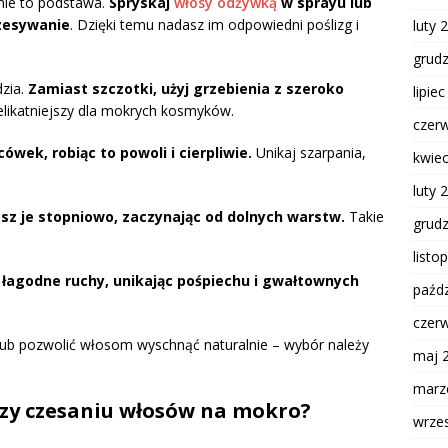
nie to podstawa.
Spryskaj
włosy odżywką
w sprayu lub
czesywanie
. Dzięki temu nadasz im odpowiedni poślizg i
luty 
grud
dzia.
Zamiast szczotki, użyj grzebienia z szeroko
lipie
delikatniejszy dla mokrych kosmyków.
czer
ek, robiąc to powoli i cierpliwie.
Unikaj szarpania,
kwie
luty 
esz je stopniowo, zaczynając od dolnych warstw.
Takie
grud
listo
łagodne ruchy, unikając pośpiechu i gwałtownych
paźdz
czer
 lub pozwolić włosom wyschnąć naturalnie – wybór należy
maj 
marz
przy czesaniu włosów na mokro?
wrze