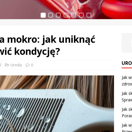
a mokro: jak uniknąć
wić kondycję?
URO
l
Uroda
0
Jak w
zdrow
Jak s
Spra
Jak s
Porad
Jak w
Przew