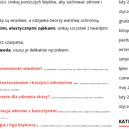
luty 
i. Unikaj poniższych błędów, aby zachować zdrowe i
styc
sy są wrażliwe, a odżywka tworzy warstwę ochronną,
grud
kimi, elastycznymi ząbkami
, unikaj szczotek z twardymi
listo
paźdz
bez szarpania,
wrze
 woda
, osusz je delikatnie ręcznikiem.
sierp
lipie
powinieneś wiedzieć!
Czy kiedykolwiek zastanawiałaś się, jak zalotka wpływa na kondycję twoich rzęs?
czer
 zastosowanie i korzyści zdrowotne
Olejek z żywokostu to skarb natury, który od
maj 
eracyjne oraz składniki...
enie dla zdrowia skóry?
luty 
Czym tak naprawdę jest pH i dlaczego ma kluczowe znaczenie w
styc
gnacja włosów z bursztynem
Wcierka Jantar to produkt, który zyskuje coraz większą popularność
u, ma za...
KAT
gia i liga krykieta
IPL, czyli Indian Premier League, to zjawisko, które wstrząsnęło światem krykieta i przyciągnęło