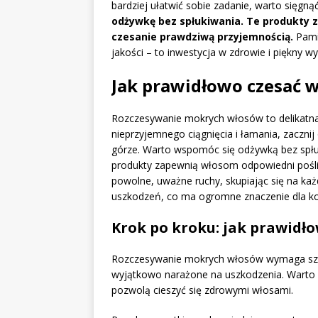
bardziej ułatwić sobie zadanie, warto sięgn
odżywkę bez spłukiwania. Te produkty 
czesanie prawdziwą przyjemnością.
Pamię
jakości – to inwestycja w zdrowie i piękny w
Jak prawidłowo czesać 
Rozczesywanie mokrych włosów to delikatna
nieprzyjemnego ciągnięcia i łamania, zaczni
górze. Warto wspomóc się odżywką bez spłu
produkty zapewnią włosom odpowiedni pośli
powolne, uważne ruchy, skupiając się na każ
uszkodzeń, co ma ogromne znaczenie dla ko
Krok po kroku: jak prawidł
Rozczesywanie mokrych włosów wymaga szcz
wyjątkowo narażone na uszkodzenia. Warto p
pozwolą cieszyć się zdrowymi włosami.