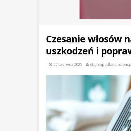
Czesanie włosów n
uszkodzeń i popra
27 czerwca 2025
stajniapodlasem.com.p