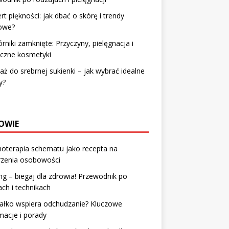
rt piękności: jak dbać o skórę i trendy
owe?
rniki zamknięte: Przyczyny, pielęgnacja i
eczne kosmetyki
aż do srebrnej sukienki – jak wybrać idealne
y?
OWIE
oterapia schematu jako recepta na
rzenia osobowości
ng – biegaj dla zdrowia! Przewodnik po
ach i technikach
iałko wspiera odchudzanie? Kluczowe
macje i porady