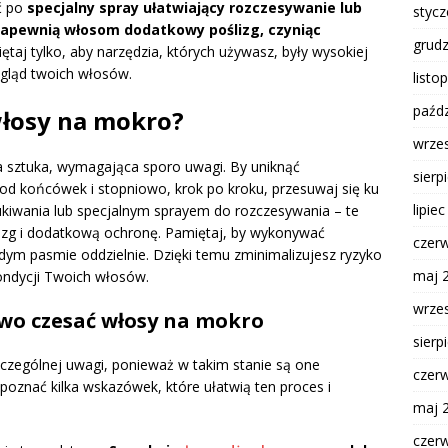
ąć po
specjalny spray ułatwiający rozczesywanie lub
styc
zapewnią włosom dodatkowy poślizg, czyniąc
grud
taj tylko, aby narzędzia, których używasz, były wysokiej
ygląd twoich włosów.
listo
paźdz
włosy na mokro?
wrze
 sztuka, wymagająca sporo uwagi. By uniknąć
sierp
j od końcówek i stopniowo, krok po kroku, przesuwaj się ku
lipie
kiwania lub specjalnym sprayem do rozczesywania – te
zg i dodatkową ochronę. Pamiętaj, by wykonywać
czer
dym pasmie oddzielnie. Dzięki temu zminimalizujesz ryzyko
maj 
ndycji Twoich włosów.
wrze
owo czesać włosy na mokro
sierp
ególnej uwagi, ponieważ w takim stanie są one
czer
oznać kilka wskazówek, które ułatwią ten proces i
maj 
czer