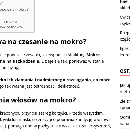
Bael 
o?
ukła
włosów na mokro?
Ćwicz
sy na mokro
i syl
łosów na mokro?
Rozpo
częśc
a na czesanie na mokro?
Epile
lecze
ie podczas czesania, zależą od ich struktury.
Mokre
atne na uszkodzenia.
Dzieje się tak, ponieważ w stanie
 odchylają.
OST
ko ich złamania i nadmiernego rozciągania, co może
Jak u
o tak ważna jest ostrożność i delikatność.
meto
sania włosów na mokro?
Źle z
i pop
ręconych, przynosi szereg korzyści. Przede wszystkim,
Odmła
ywki lub maski, co znacząco poprawia kondycję włosów i
natur
ęcej, pomaga ono w pozbyciu się wszelkich zanieczyszczeń,