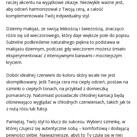
raczej akcentu na wyjątkowe okazje. Niezwykle ważne jest,
aby odcień harmonizował z Twoją cerą, a całość
komplementowała Twój indywidualny styl.
Dzienny makijaż, ze swoją lekkością i świeżością, znacząco
różni się od wieczorowego, który daje większe pole do popisu.
Subtelne podkreślenie naturalnego piękna to podstawa w
makijażu dziennym, podczas gdy wieczorem możesz śmiało
eksperymentować z intensywnymi barwami i mocniejszym
kryciem.
Dobór idealnej czerwieni do koloru skóry wcale nie jest
skomplikowany. Jeśli Twoja cera ma ciepły odcień, postaw na
szminki o ciepłych tonach, na przykład z domieszką
pomarańczy. Natomiast posiadaczki chłodnej karnacji będą
olśniewająco wyglądać w chłodnych czerwieniach, takich jak te
z nutą różu lub fuksji.
Pamiętaj, Twój styl to klucz do sukcesu. Wybierz szminkę, w
której czujesz się autentycznie sobą – komfortową i dodającą
pewności siebie. Najważniejsze, abyś to Ty czuła się w niej