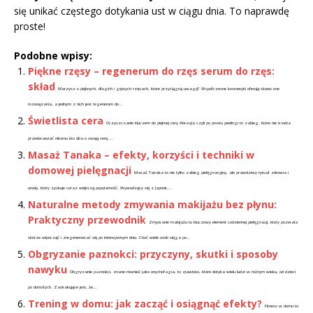
się unikać częstego dotykania ust w ciągu dnia. To naprawdę
proste!
Podobne wpisy:
Piękne rzęsy – regenerum do rzęs serum do rzęs:
skład
Marzysz o pięknych, długich i gęstych rzęsach, które przyciągną uwagę? Współczesne kosmetyki oferują skuteczne
rozwiązania, a jednym z nich jest regenerum do...
Świetlista cera
Oczyszczanie kluczem do pięknej cery Abrazja czyli po prostu peelingi to zabieg, które nie trzeba
przedstawiać nikomu kto dba o swoją cerę....
Masaż Tanaka – efekty, korzyści i techniki w
domowej pielęgnacji
Masaż Tanaka to nie tylko zabieg pielęgnacyjny, ale prawdziwy rytuał zdrowia i
urody, który zyskuje coraz większą popularność. Wywodzący się z Japonii,...
Naturalne metody zmywania makijażu bez płynu:
Praktyczny przewodnik
Zmywanie makijażu to kluczowy element codziennej pielęgnacji, który pozwala
skórze odpocząć i zregenerować się po intensywnym dniu. Choć wiele osób sięga po...
Obgryzanie paznokci: przyczyny, skutki i sposoby
nawyku
Obgryzanie paznokci, znane również jako onychofagia, to zjawisko, które dotyka wielu ludzi w różnym wieku, od dzieci
po dorosłych. Zaskakujące jest, że...
Trening w domu: jak zacząć i osiągnąć efekty?
Fitness w domu to