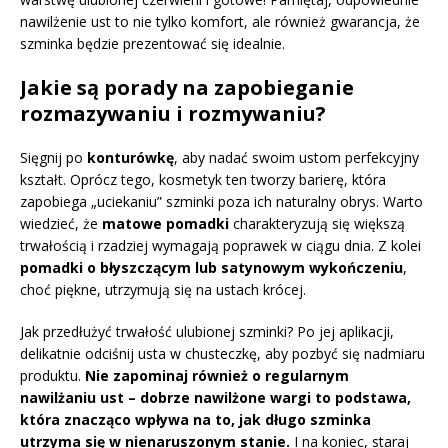
nawilżenie ust to nie tylko komfort, ale również gwarancja, że
szminka będzie prezentować się idealnie.
Jakie są porady na zapobieganie
rozmazywaniu i rozmywaniu?
Sięgnij po
konturówkę
, aby nadać swoim ustom perfekcyjny
kształt. Oprócz tego, kosmetyk ten tworzy barierę, która
zapobiega „uciekaniu” szminki poza ich naturalny obrys. Warto
wiedzieć, że
matowe pomadki
charakteryzują się większą
trwałością i rzadziej wymagają poprawek w ciągu dnia. Z kolei
pomadki o błyszczącym lub satynowym wykończeniu
,
choć piękne, utrzymują się na ustach krócej.
Jak przedłużyć trwałość ulubionej szminki? Po jej aplikacji,
delikatnie odciśnij usta w chusteczkę, aby pozbyć się nadmiaru
produktu.
Nie zapominaj również o regularnym
nawilżaniu ust – dobrze nawilżone wargi to podstawa,
która znacząco wpływa na to, jak długo szminka
utrzyma się w nienaruszonym stanie.
I na koniec, staraj