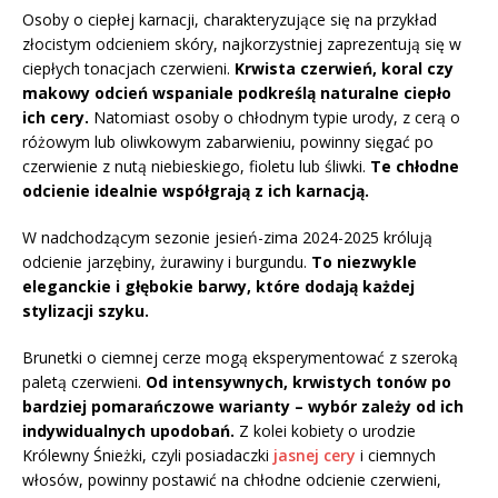
Osoby o ciepłej karnacji, charakteryzujące się na przykład
złocistym odcieniem skóry, najkorzystniej zaprezentują się w
ciepłych tonacjach czerwieni.
Krwista czerwień, koral czy
makowy odcień wspaniale podkreślą naturalne ciepło
ich cery.
Natomiast osoby o chłodnym typie urody, z cerą o
różowym lub oliwkowym zabarwieniu, powinny sięgać po
czerwienie z nutą niebieskiego, fioletu lub śliwki.
Te chłodne
odcienie idealnie współgrają z ich karnacją.
W nadchodzącym sezonie jesień-zima 2024-2025 królują
odcienie jarzębiny, żurawiny i burgundu.
To niezwykle
eleganckie i głębokie barwy, które dodają każdej
stylizacji szyku.
Brunetki o ciemnej cerze mogą eksperymentować z szeroką
paletą czerwieni.
Od intensywnych, krwistych tonów po
bardziej pomarańczowe warianty – wybór zależy od ich
indywidualnych upodobań.
Z kolei kobiety o urodzie
Królewny Śnieżki, czyli posiadaczki
jasnej cery
i ciemnych
włosów, powinny postawić na chłodne odcienie czerwieni,