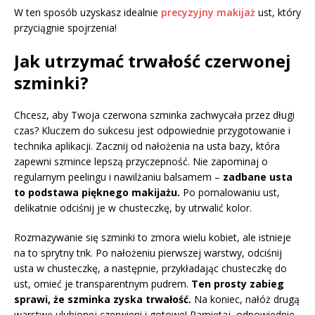
W ten sposób uzyskasz idealnie
precyzyjny makijaż
ust, który
przyciągnie spojrzenia!
Jak utrzymać trwałość czerwonej
szminki?
Chcesz, aby Twoja czerwona szminka zachwycała przez długi
czas? Kluczem do sukcesu jest odpowiednie przygotowanie i
technika aplikacji. Zacznij od nałożenia na usta bazy, która
zapewni szmince lepszą przyczepność. Nie zapominaj o
regularnym peelingu i nawilżaniu balsamem –
zadbane usta
to podstawa pięknego makijażu.
Po pomalowaniu ust,
delikatnie odciśnij je w chusteczkę, by utrwalić kolor.
Rozmazywanie się szminki to zmora wielu kobiet, ale istnieje
na to sprytny trik. Po nałożeniu pierwszej warstwy, odciśnij
usta w chusteczkę, a następnie, przykładając chusteczkę do
ust, omieć je transparentnym pudrem.
Ten prosty zabieg
sprawi, że szminka zyska trwałość.
Na koniec, nałóż drugą
warstwę ulubionej czerwieni i gotowe! Pamiętaj, odpowiednie