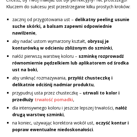
Kluczem do sukcesu jest przestrzeganie kilku prostych kroków:
zacznij od przygotowania ust –
delikatny peeling usunie
suche skórki, a balsam zapewni odpowiednie
nawilżenie
,
aby nadać ustom wymarzony kształt,
obrysuj je
konturówką w odcieniu zbliżonym do szminki
,
nałóż pierwszą warstwę koloru –
szminkę rozprowadź
równomiernie pędzelkiem lub aplikatorem od środka
ust na boki
,
aby uniknąć rozmazywania,
przyłóż chusteczkę i
delikatnie odciśnij nadmiar produktu
,
przypudruj usta przez chusteczkę –
utrwali to kolor i
przedłuży
trwałość pomadki
,
dla intensywnego koloru i jeszcze lepszej trwałości,
nałóż
drugą warstwę szminki
,
na koniec, używając korektora wokół ust,
oczyść kontur i
popraw ewentualne niedoskonałości
.