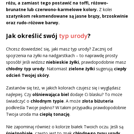
różu, a zamiast tego postawić na toffi, różowo-
brunatne lub czerwono-karmelowe kolory.
Z kolei
szatynkom rekomendowane są jasne brązy, brzoskwinie
oraz rudo-różowe barwy.
Jak określić swój
typ urody
?
Chcesz dowiedzieć się, jaki masz typ urody? Zacznij od
spojrzenia na żyłki na nadgarstkach – to naprawdę prosty
sposób! Jeśli widzisz
niebieskie żyłki
, prawdopodobnie masz
chłodny typ urody
. Natomiast
zielone żyłki
sugerują
ciepły
odcień Twojej skóry
.
Zastanów się też, w jakich kolorach czujesz się i wyglądasz
najlepiej. Czy
olśniewająca biel
dodaje Ci blasku? To może
świadczyć o
chłodnym typie
. A może
złota biżuteria
podkreśla Twoje piękno? W takim przypadku prawdopodobnie
Twoja uroda ma
ciepłą tonację
.
Nie zapominaj również o kolorze białek Twoich oczu. Jeśli są
śnieżnobiałe
, często jest to znak
chłodnego typu urody
.