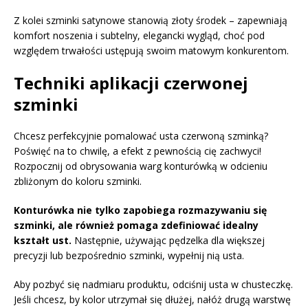
Z kolei szminki satynowe stanowią złoty środek – zapewniają
komfort noszenia i subtelny, elegancki wygląd, choć pod
względem trwałości ustępują swoim matowym konkurentom.
Techniki aplikacji czerwonej
szminki
Chcesz perfekcyjnie pomalować usta czerwoną szminką?
Poświęć na to chwilę, a efekt z pewnością cię zachwyci!
Rozpocznij od obrysowania warg konturówką w odcieniu
zbliżonym do koloru szminki.
Konturówka nie tylko zapobiega rozmazywaniu się
szminki, ale również pomaga zdefiniować idealny
kształt ust.
Następnie, używając pędzelka dla większej
precyzji lub bezpośrednio szminki, wypełnij nią usta.
Aby pozbyć się nadmiaru produktu, odciśnij usta w chusteczkę.
Jeśli chcesz, by kolor utrzymał się dłużej, nałóż drugą warstwę