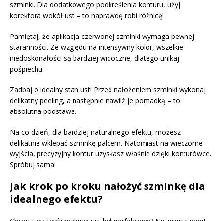
szminki. Dla dodatkowego podkreślenia konturu, użyj
korektora wokół ust – to naprawdę robi różnicę!
Pamiętaj, że aplikacja czerwonej szminki wymaga pewnej
staranności. Ze względu na intensywny kolor, wszelkie
niedoskonałości są bardziej widoczne, dlatego unikaj
pośpiechu.
Zadbaj o idealny stan ust! Przed nałożeniem szminki wykonaj
delikatny peeling, a następnie nawilż je pomadką – to
absolutna podstawa.
Na co dzień, dla bardziej naturalnego efektu, możesz
delikatnie wklepać szminkę palcem. Natomiast na wieczorne
wyjścia, precyzyjny kontur uzyskasz właśnie dzięki konturówce.
Spróbuj sama!
Jak krok po kroku nałożyć szminkę dla
idealnego efektu?
Chcesz, by Twój makijaż ust był perfekcyjny? Nic prostszego!