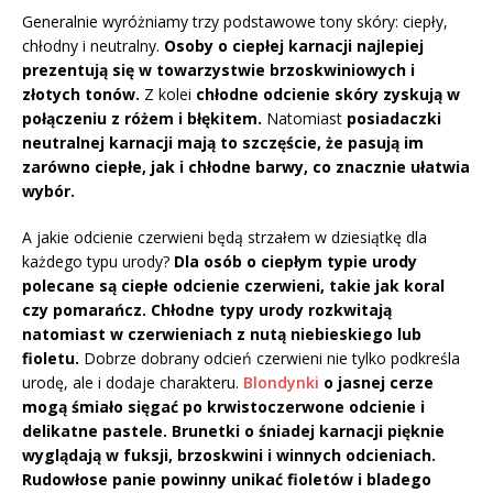
Generalnie wyróżniamy trzy podstawowe tony skóry: ciepły,
chłodny i neutralny.
Osoby o ciepłej karnacji najlepiej
prezentują się w towarzystwie brzoskwiniowych i
złotych tonów.
Z kolei
chłodne odcienie skóry zyskują w
połączeniu z różem i błękitem.
Natomiast
posiadaczki
neutralnej karnacji mają to szczęście, że pasują im
zarówno ciepłe, jak i chłodne barwy, co znacznie ułatwia
wybór.
A jakie odcienie czerwieni będą strzałem w dziesiątkę dla
każdego typu urody?
Dla osób o ciepłym typie urody
polecane są ciepłe odcienie czerwieni, takie jak koral
czy pomarańcz.
Chłodne typy urody rozkwitają
natomiast w czerwieniach z nutą niebieskiego lub
fioletu.
Dobrze dobrany odcień czerwieni nie tylko podkreśla
urodę, ale i dodaje charakteru.
Blondynki
o jasnej cerze
mogą śmiało sięgać po krwistoczerwone odcienie i
delikatne pastele.
Brunetki o śniadej karnacji pięknie
wyglądają w fuksji, brzoskwini i winnych odcieniach.
Rudowłose panie powinny unikać fioletów i bladego