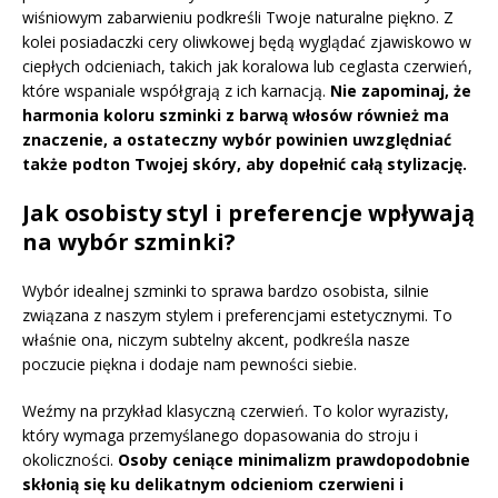
wiśniowym zabarwieniu podkreśli Twoje naturalne piękno. Z
kolei posiadaczki cery oliwkowej będą wyglądać zjawiskowo w
ciepłych odcieniach, takich jak koralowa lub ceglasta czerwień,
które wspaniale współgrają z ich karnacją.
Nie zapominaj, że
harmonia koloru szminki z barwą włosów również ma
znaczenie, a ostateczny wybór powinien uwzględniać
także podton Twojej skóry, aby dopełnić całą stylizację.
Jak osobisty styl i preferencje wpływają
na wybór szminki?
Wybór idealnej szminki to sprawa bardzo osobista, silnie
związana z naszym stylem i preferencjami estetycznymi. To
właśnie ona, niczym subtelny akcent, podkreśla nasze
poczucie piękna i dodaje nam pewności siebie.
Weźmy na przykład klasyczną czerwień. To kolor wyrazisty,
który wymaga przemyślanego dopasowania do stroju i
okoliczności.
Osoby ceniące minimalizm prawdopodobnie
skłonią się ku delikatnym odcieniom czerwieni i