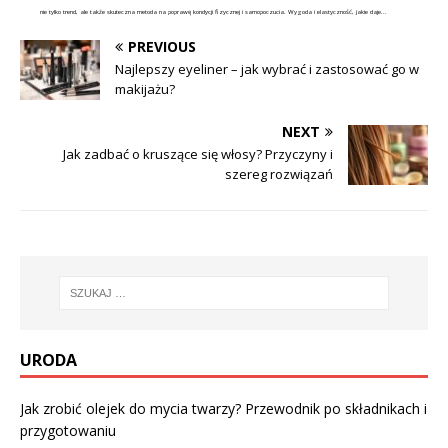
nie tylko trend, ale także skuteczna metoda na poprawę kondycji fizycznej i samopoczucia. Wygoda i elastyczność, jakie daje...
PREVIOUS
Najlepszy eyeliner – jak wybrać i zastosować go w
makijażu?
NEXT
Jak zadbać o kruszące się włosy? Przyczyny i
szereg rozwiązań
URODA
Jak zrobić olejek do mycia twarzy? Przewodnik po składnikach i
przygotowaniu