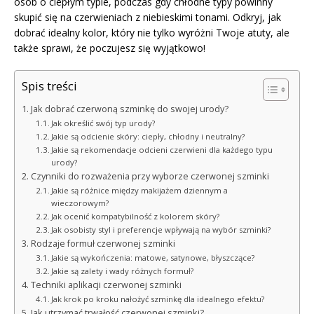
osób o ciepłym typie, podczas gdy chłodne typy powinny
skupić się na czerwieniach z niebieskimi tonami. Odkryj, jak
dobrać idealny kolor, który nie tylko wyróżni Twoje atuty, ale
także sprawi, że poczujesz się wyjątkowo!
Spis treści
Jak dobrać czerwoną szminkę do swojej urody?
Jak określić swój typ urody?
Jakie są odcienie skóry: ciepły, chłodny i neutralny?
Jakie są rekomendacje odcieni czerwieni dla każdego typu
urody?
Czynniki do rozważenia przy wyborze czerwonej szminki
Jakie są różnice między makijażem dziennym a
wieczorowym?
Jak ocenić kompatybilność z kolorem skóry?
Jak osobisty styl i preferencje wpływają na wybór szminki?
Rodzaje formuł czerwonej szminki
Jakie są wykończenia: matowe, satynowe, błyszczące?
Jakie są zalety i wady różnych formuł?
Techniki aplikacji czerwonej szminki
Jak krok po kroku nałożyć szminkę dla idealnego efektu?
Jak utrzymać trwałość czerwonej szminki?