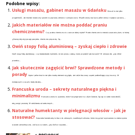
Podobne wpisy:
Usługi masażu, gabinet masażu w Gdańsku
Masaż to nie tylko
przyjemność, ale również skuteczny sposób na poprawę zdrowia i samopoczucia. Współczesny styl życia pełen stresu i napięcia sprawia,...
Jakich materiałów nie można poddać praniu
chemicznemu?
Czy pralnia chemiczna to zawsze dobry wybór? Pranie chemiczne to metoda usuwania plam, w której
główną rolę odgrywają specjalne, chemiczne preparaty. Są...
Owiń stopy folią aluminiową – zyskaj ciepło i zdrowie
Owiń stopy folią aluminiową – czy kiedykolwiek myślałeś, że ten prosty zabieg może przynieść tyle korzyści? W zimowe dni, gdy chłód
przenika...
Jak skutecznie zagęścić brwi? Sprawdzone metody i
porady
Gęste i pełne brwi to nie tylko modny element wyglądu, ale także kluczowy aspekt podkreślający rysy twarzy. W
dzisiejszych czasach, kiedy idealny...
Francuska uroda – sekrety naturalnego piękna i
minimalizmu
Francuska uroda to zjawisko, które fascynuje ludzi na całym świecie, łącząc w sobie naturalność,
elegancję i prostotę. W odróżnieniu od wielu innych...
Naturalne humektanty w pielęgnacji włosów – jak je
stosować?
Naturalne humektanty to klucz do zdrowych, nawilżonych włosów, które mogą być wystawione na niekorzystne
warunki atmosferyczne, zwłaszcza latem, gdy słońce i wysokie...