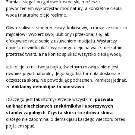
Zamiast sięgać po gotowe kosmetyki, możesz z
powodzeniem wykorzystać moc natury, a konkretnie ciepłą
wodę i naturalne oleje roślinne.
Oliwa z oliwek, słonecznikowy, kokosowy, a może ze słodkich
migdałów? Wybierz swój ulubiony i przekonaj się, jak
efektywnie radzi sobie z usuwaniem makijażu. Wystarczy
nanieść niewielką ilość wybranego oleju na wacik, delikatnie
przetrzeć twarz, a na koniec spłukać wszystko ciepłą wodą.
Jeśli oleje to nie twoja bajka, świetnym rozwiązaniem jest
również jogurt naturalny. Jego łagodna formuła doskonale
oczyszcza skórę, nie powodując podrażnień. Pamiętaj jednak,
że
dokładny demakijaż to podstawa
.
Dlaczego jest tak istotny? Przede wszystkim,
pozwala
uniknąć niechcianych zaskórników i uporczywych
stanów zapalnych
.
Czysta skóra to zdrowa skóra
,
dlatego nie zapominaj o demakijażu każdego wieczoru przed
pójściem spać.