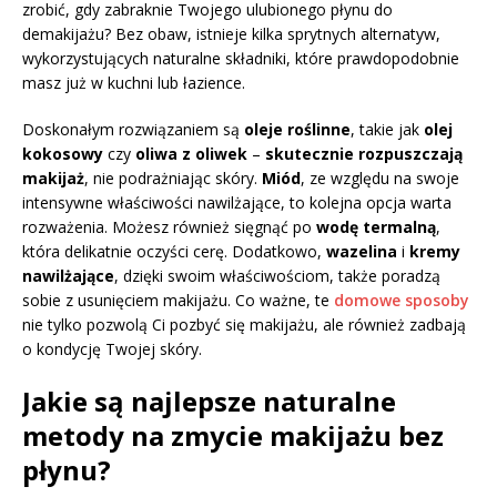
zrobić, gdy zabraknie Twojego ulubionego płynu do
demakijażu? Bez obaw, istnieje kilka sprytnych alternatyw,
wykorzystujących naturalne składniki, które prawdopodobnie
masz już w kuchni lub łazience.
Doskonałym rozwiązaniem są
oleje roślinne
, takie jak
olej
kokosowy
czy
oliwa z oliwek
–
skutecznie rozpuszczają
makijaż
, nie podrażniając skóry.
Miód
, ze względu na swoje
intensywne właściwości nawilżające, to kolejna opcja warta
rozważenia. Możesz również sięgnąć po
wodę termalną
,
która delikatnie oczyści cerę. Dodatkowo,
wazelina
i
kremy
nawilżające
, dzięki swoim właściwościom, także poradzą
sobie z usunięciem makijażu. Co ważne, te
domowe sposoby
nie tylko pozwolą Ci pozbyć się makijażu, ale również zadbają
o kondycję Twojej skóry.
Jakie są najlepsze naturalne
metody na zmycie makijażu bez
płynu?