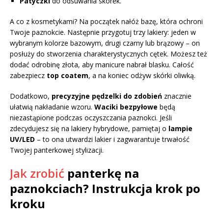
Patyczki
do odsuwania skórek.
A co z kosmetykami? Na początek nałóż bazę, która ochroni
Twoje paznokcie. Następnie przygotuj trzy lakiery: jeden w
wybranym kolorze bazowym, drugi czarny lub brązowy – on
posłuży do stworzenia charakterystycznych cętek. Możesz też
dodać odrobinę złota, aby manicure nabrał blasku. Całość
zabezpiecz
top coatem
, a na koniec odżyw skórki oliwką.
Dodatkowo,
precyzyjne pędzelki do zdobień
znacznie
ułatwią nakładanie wzoru.
Waciki bezpyłowe
będą
niezastąpione podczas oczyszczania paznokci. Jeśli
zdecydujesz się na lakiery hybrydowe, pamiętaj o
lampie
UV/LED
– to ona utwardzi lakier i zagwarantuje trwałość
Twojej panterkowej stylizacji.
Jak zrobić
panterkę na
paznokciach? Instrukcja krok po
kroku