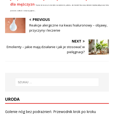
dla mężczyzn
Trymer do twarzy to nie tylko narzędzie do golenia, ale również kluczowy element męskiej pielęgnacji, który
pozwala zadbać o swój wygląd w...
PREVIOUS
Reakcje alergiczne na kwas hialuronowy – objawy,
przyczyny i leczenie
NEXT
Emolienty – jakie mają działanie i jak je stosować w
pielęgnacji?
URODA
Golenie nóg bez podrażnień: Przewodnik krok po kroku