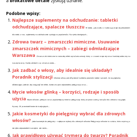
a
brokatowe detale
zyskują uznanie.
Podobne wpisy:
Najlepsze suplementy na odchudzanie: tabletki
odchudzające, spalacze tłuszczu
W dobie, gdy walka z nadwagą staje się priorytetem
dla wielu z nas, suplementy na odchudzanie zyskują na popularności. Na rynku dostępnych...
Zdrowa twarz – zmarszczki mimiczne. Usuwanie
zmarszczek mimicznych – zabiegi odmładzające
Warszawa
Zmarszczki mimiczne to naturalny efekt wyrażania emocji, który z czasem staje się coraz bardziej widoczny na
naszej twarzy. Każdy uśmiech czy zmarszczenie...
Jak zadbać o włosy, aby idealnie się układały?
Poradnik stylizacji
Ułożone włosy potrafią dodać każdemu pewności siebie i sprawić, że wyglądamy
olśniewająco. Jednak aby osiągnąć ten efekt, konieczna jest odpowiednia pielęgnacja oraz...
Mycie włosów glinką – korzyści, rodzaje i sposób
użycia
Mycie włosów glinką to coraz popularniejszy trend w pielęgnacji, który przynosi szereg korzyści dla zdrowia i wyglądu
fryzury. W przeciwieństwie do tradycyjnych...
Jakie kosmetyki do pielęgnicy wybrać dla zdrowych
włosów?
Jakie kosmetyki do pielęgnicy – najlepsze wybory dla zdrowych włosów Pielęgnacja włosów to sztuka, która wymaga
nie tylko odpowiednich narzędzi, ale także...
Jak prawidłowo używać trymera do twarzy? Poradnik