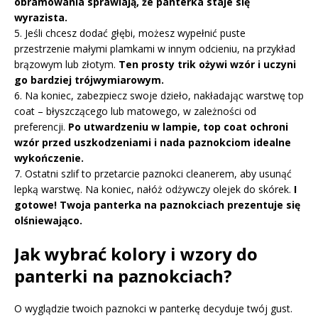
obramowania sprawiają, że panterka staje się
wyrazista.
5. Jeśli chcesz dodać głębi, możesz wypełnić puste
przestrzenie małymi plamkami w innym odcieniu, na przykład
brązowym lub złotym.
Ten prosty trik ożywi wzór i uczyni
go bardziej trójwymiarowym.
6. Na koniec, zabezpiecz swoje dzieło, nakładając warstwę top
coat – błyszczącego lub matowego, w zależności od
preferencji.
Po utwardzeniu w lampie, top coat ochroni
wzór przed uszkodzeniami i nada paznokciom idealne
wykończenie.
7. Ostatni szlif to przetarcie paznokci cleanerem, aby usunąć
lepką warstwę. Na koniec, nałóż odżywczy olejek do skórek.
I
gotowe! Twoja panterka na paznokciach prezentuje się
olśniewająco.
Jak wybrać kolory i wzory do
panterki na paznokciach?
O wyglądzie twoich paznokci w panterkę decyduje twój gust.