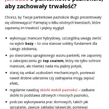
aby zachowały trwałość?
Chcesz, by Twoje panterkowe paznokcie długo prezentowały
się olśniewająco? Pamiętaj o kilku istotnych kwestiach, które
zapewnią im trwałość i piękny wygląd.
wykonując manicure hybrydowy, szczególną uwagę zwróć
na wybór
bazy
– to ona stanowi solidny fundament dla
całego zdobienia,
po stworzeniu upragnionego wzoru panterki, nie zapomnij
o zabezpieczeniu go
top coatem
, który nie tylko ochroni
manicure, ale również nada mu piękny połysk,
staraj się unikać uszkodzeń mechanicznych, ponieważ
nawet drobne uderzenia czy zadrapania mogą zepsuć
efekt,
regularnie nawilżaj
skórki wokół paznokci
– zadbane
skórki to podstawa zdrowych i mocnych paznokci,
podczas wykonywania prac domowych, takich jak
sprzątanie, zawsze zakładaj rękawiczki, ponieważ