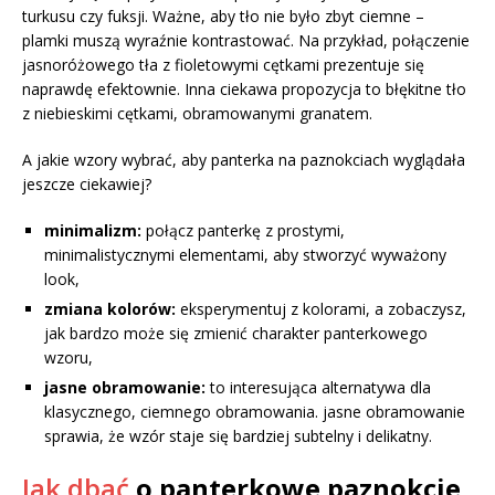
turkusu czy fuksji. Ważne, aby tło nie było zbyt ciemne –
plamki muszą wyraźnie kontrastować. Na przykład, połączenie
jasnoróżowego tła z fioletowymi cętkami prezentuje się
naprawdę efektownie. Inna ciekawa propozycja to błękitne tło
z niebieskimi cętkami, obramowanymi granatem.
A jakie wzory wybrać, aby panterka na paznokciach wyglądała
jeszcze ciekawiej?
minimalizm:
połącz panterkę z prostymi,
minimalistycznymi elementami, aby stworzyć wyważony
look,
zmiana kolorów:
eksperymentuj z kolorami, a zobaczysz,
jak bardzo może się zmienić charakter panterkowego
wzoru,
jasne obramowanie:
to interesująca alternatywa dla
klasycznego, ciemnego obramowania. jasne obramowanie
sprawia, że wzór staje się bardziej subtelny i delikatny.
Jak dbać
o panterkowe paznokcie,