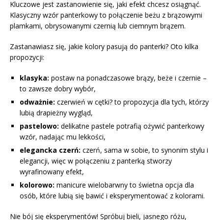
Kluczowe jest zastanowienie się, jaki efekt chcesz osiągnąć.
Klasyczny wzór panterkowy to połączenie beżu z brązowymi
plamkami, obrysowanymi czernią lub ciemnym brązem.
Zastanawiasz się, jakie kolory pasują do panterki? Oto kilka
propozycji:
klasyka:
postaw na ponadczasowe brązy, beże i czernie –
to zawsze dobry wybór,
odważnie:
czerwień w cętki? to propozycja dla tych, którzy
lubią drapieżny wygląd,
pastelowo:
delikatne pastele potrafią ożywić panterkowy
wzór, nadając mu lekkości,
elegancka czerń:
czerń, sama w sobie, to synonim stylu i
elegancji, więc w połączeniu z panterką stworzy
wyrafinowany efekt,
kolorowo:
manicure wielobarwny to świetna opcja dla
osób, które lubią się bawić i eksperymentować z kolorami.
Nie bój się eksperymentów! Spróbuj bieli, jasnego różu,