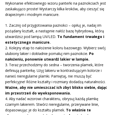
Wykonanie efektownego wzoru panterki na paznokciach jest
zaskakująco proste! Wystarczy kilka kroków, aby cieszyć się
drapieżnym i modnym manicure.
1. Zacznij od przygotowania paznokci – opiłuj je, nadaj im
pożądany kształt, a następnie nałóż bazę hybrydową, którą
utwardzisz pod lampą UV/LED.
To fundament trwałego i
estetycznego manicure.
2. Kolejny etap to nałożenie koloru bazowego. Wybierz swój
ulubiony lakier i dokładnie pomaluj nim paznokcie.
Po
nałożeniu, ponownie utwardź lakier w lampie.
3. Teraz przechodzimy do sedna – tworzenia plamek, które
definiują panterkę. Użyj lakieru w kontrastującym kolorze i
nanieś nieregularne plamki. Pamiętaj, nie muszą być
perfekcyjne! Różne kształty i rozmiary dodadzą naturalności.
Ważne, aby nie umieszczać ich zbyt blisko siebie, dając
im przestrzeń do wyeksponowania.
4. Aby nadać wzorowi charakteru, obrysuj każdą plamkę
czarnym lakierem. Stwórz nieregularne, przerywane linie,
dopasowując je do kształtu plamek.
To właśnie te