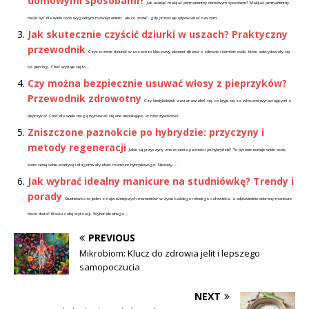
domowymi sposobami?
Jak usunąć makijaż permanentny domowym sposobem? Makijaż permanentny
może być dla wielu osób wygodnym rozwiązaniem, ale co zrobić, gdy przestaje odpowiadać naszym...
Jak skutecznie czyścić dziurki w uszach? Praktyczny
przewodnik
Czyszczenie dziurek w uszach to kluczowy element dbania o zdrowie i komfort osób, które zdecydowały się
na piercing. Choć wydaje się to...
Czy można bezpiecznie usuwać włosy z pieprzyków?
Przewodnik zdrowotny
Czy kiedykolwiek zastanawiałeś się, co kryje się za włosami wyrastającymi z
pieprzyka? Choć dla wielu mogą wydawać się one niepokojące, w rzeczywistości...
Zniszczone paznokcie po hybrydzie: przyczyny i
metody regeneracji
Jakie są przyczyny zniszczenia paznokci po hybrydzie? To pytanie nurtuje wiele osób,
które cenią sobie estetykę i długotrwały efekt manicure hybrydowego. Niestety,...
Jak wybrać idealny manicure na studniówkę? Trendy i
porady
Studniówka to jeden z najważniejszych momentów w życiu każdego młodego człowieka, a odpowiednio dobrany manicure
może dodać blasku całej stylizacji. Wybór idealnego...
PREVIOUS
Mikrobiom: Klucz do zdrowia jelit i lepszego
samopoczucia
NEXT