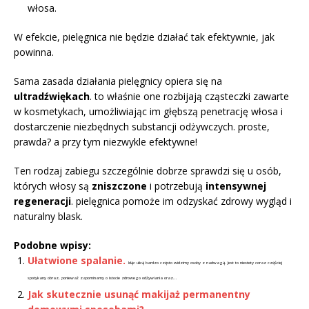
włosa.
W efekcie, pielęgnica nie będzie działać tak efektywnie, jak
powinna.
Sama zasada działania pielęgnicy opiera się na
ultradźwiękach
. to właśnie one rozbijają cząsteczki zawarte
w kosmetykach, umożliwiając im głębszą penetrację włosa i
dostarczenie niezbędnych substancji odżywczych. proste,
prawda? a przy tym niezwykle efektywne!
Ten rodzaj zabiegu szczególnie dobrze sprawdzi się u osób,
których włosy są
zniszczone
i potrzebują
intensywnej
regeneracji
. pielęgnica pomoże im odzyskać zdrowy wygląd i
naturalny blask.
Podobne wpisy:
Ułatwione spalanie.
Idąc ulicą bardzo często widzimy osoby z nadwagą. Jest to niestety coraz częściej
spotykany obraz, ponieważ zapominamy o istocie zdrowego odżywiania oraz...
Jak skutecznie usunąć makijaż permanentny