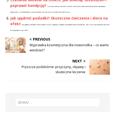
poprawić kondycję?
Czesanie mokrych włosów to temat, który budzi wiele kontrowersji wśród miłośników
pielęgnacji. Czy kiedykolwiek zastanawiałeś się, dlaczego tak wiele osób unika tego...
Jak ujędrnić pośladki? Skuteczne ćwiczenia i dieta na
efekt
Jak ujędrnić pośladki? Każda kobieta marzy o jędrnych i pięknie wymodelowanych pośladkach, ale co tak naprawdę jest kluczem
do osiągnięcia tego celu?...
PREVIOUS
Wyprawka kosmetyczna dla noworodka – co warto
wiedzieć?
NEXT
Pryszcze podskórne: przyczyny, objawy i
skuteczne leczenie