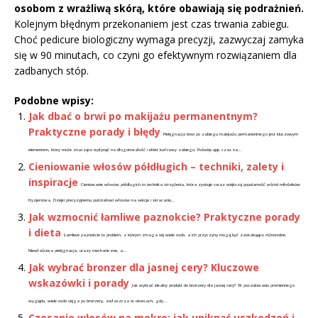
osobom z wrażliwą skórą, które obawiają się podrażnień.
Kolejnym błędnym przekonaniem jest czas trwania zabiegu.
Choć pedicure biologiczny wymaga precyzji, zazwyczaj zamyka
się w 90 minutach, co czyni go efektywnym rozwiązaniem dla
zadbanych stóp.
Podobne wpisy:
Jak dbać o brwi po makijażu permanentnym?
Praktyczne porady i błędy
Pielęgnacja brwi po zabiegu makijażu permanentnego jest kluczowym
elementem, który może znacząco wpłynąć na długotrwałość i efekt końcowy zabiegu. Poświęcając czas na...
Cieniowanie włosów półdługich – techniki, zalety i
inspiracje
Cieniowanie włosów półdługich to technika strzyżenia, która zyskuje coraz większą popularność wśród miłośników
fryzjerstwa. Dzięki precyzyjnemu podziałowi włosów na sekcje i skracaniu...
Jak wzmocnić łamliwe paznokcie? Praktyczne porady
i dieta
Łamliwe paznokcie to problem, z którym zmaga się wiele osób, a ich przyczyny mogą być zaskakująco różnorodne.
Niewłaściwa pielęgnacja, urazy mechaniczne, a...
Jak wybrać bronzer dla jasnej cery? Kluczowe
wskazówki i porady
Jak wybrać idealny produkt do bronzery dla jasnej cery? W poszukiwaniu promiennego
wyglądu, wiele osób sięga po bronzery, zwłaszcza w okresach, gdy...
Czesanie włosów na mokro: jak uniknąć uszkodzeń i