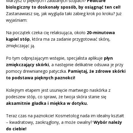
Marzysz o pięknych i zadbanych stopach?
Pedicure
biologiczny to doskonały sposób, by osiągnąć ten cel!
Zastanawiasz się, jak wygląda taki zabieg krok po kroku? Już
wyjaśniam:
Na początek czeka cię relaksująca, około
20-minutowa
kąpiel stóp
, która ma za zadanie przygotować skórę,
zmiękczając ją.
Po tym odprężającym wstępie, specjalista aplikuje
płyn
zmiękczający skórki
, a następnie delikatnie odsuwa je przy
pomocy drewnianego patyczka.
Pamiętaj, że zdrowe skórki
to podstawa pięknych paznokci!
Kolejnym etapem jest usunięcie martwego naskórka z
podeszew stóp, co sprawi, że twoja skóra stanie się
aksamitnie gładka i miękka w dotyku.
Teraz czas na paznokcie! Kosmetolog nada im idealny kształt
– kwadratowy, zaokrąglony, a może owalny?
Wybór należy
do ciebie!