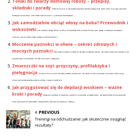
Toniki do twarzy domowej roboty – przepisy,
składniki i porady
Toniki do twarzy to niezwykle popularny element pielęgnacji, który może znacząco poprawić
kondycję naszej skóry. Choć wiele osób korzysta z gotowych kosmetyków...
Jak samodzielnie obciąć włosy na boba? Przewodnik i
wskazówki
Jak samemu obciąć włosy na boba: Przewodnik krok po kroku Fryzura bob, będąca modowym klasykiem,
zyskała rzesze fanek dzięki swojej wszechstronności i...
Moczenie paznokci w oliwie – sekret zdrowych i
mocnych paznokci
Moczenie paznokci w oliwie to nie tylko przyjemny rytuał, ale także skuteczny sposób na ich
regenerację i wzmocnienie. W obliczu licznych zabiegów...
Zmarszczki na szyi: przyczyny, profilaktyka i
pielęgnacja
Zmarszczki na szyi to nie tylko problem estetyczny, ale także oznaka procesów starzenia, które mogą
rozpocząć się niespodziewanie wcześnie, nawet w okolicach...
Jak przygotować się do depilacji woskiem – ważne
kroki i porady
Depilacja woskiem to popularny sposób na uzyskanie gładkiej skóry, ale niewłaściwe przygotowanie
może prowadzić do podrażnień i dyskomfortu. Kluczem do udanego zabiegu...
PREVIOUS
Treningi na odchudzanie: jak skutecznie osiągnąć
rezultaty?