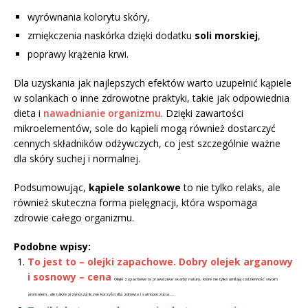
wyrównania kolorytu skóry,
zmiękczenia naskórka dzięki dodatku
soli morskiej
,
poprawy krążenia krwi.
Dla uzyskania jak najlepszych efektów warto uzupełnić kąpiele
w solankach o inne zdrowotne praktyki, takie jak odpowiednia
dieta i
nawadnianie organizmu
. Dzięki zawartości
mikroelementów, sole do kąpieli mogą również dostarczyć
cennych składników odżywczych, co jest szczególnie ważne
dla skóry suchej i normalnej.
Podsumowując,
kąpiele solankowe
to nie tylko relaks, ale
również skuteczna forma pielęgnacji, która wspomaga
zdrowie całego organizmu.
Podobne wpisy:
To jest to – olejki zapachowe. Dobry olejek arganowy
i sosnowy – cena
Olejki zapachowe to prawdziwe skarby natury, które nie tylko umilają codzienność swoim
aromatem, ale także przynoszą liczne korzyści dla zdrowia i samopoczucia....