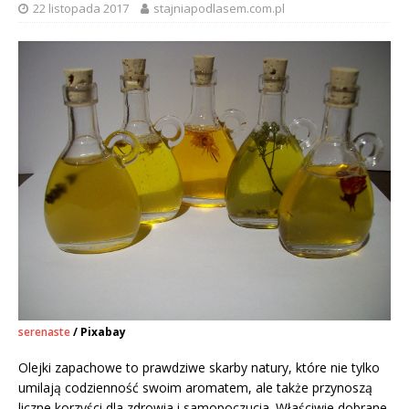
22 listopada 2017
stajniapodlasem.com.pl
serenaste
/ Pixabay
Olejki zapachowe to prawdziwe skarby natury, które nie tylko
umilają codzienność swoim aromatem, ale także przynoszą
liczne korzyści dla zdrowia i samopoczucia. Właściwie dobrane