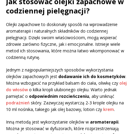
Jak stosować olejki zapachowe w
codziennej pielęgnacji?
Olejki zapachowe to doskonały sposób na wprowadzenie
aromaterapii i naturalnych składników do codziennej
pielęgnacji. Dzięki swoim właściwościom, mogą wspierać
zdrowie zarówno fizyczne, jak i emocjonalne. Istnieje wiele
metod ich stosowania, które można łatwo wkomponować w
codzienną rutynę.
Jednym z najpopularniejszych sposobów wykorzystania
olejków zapachowych jest
dodawanie ich do kosmetyków
.
Można wzbogacić na przykład balsam do ciała, oliwkę czy
olej
do włosów
o kilka kropli ulubionego olejku. Warto jednak
pamiętać o
odpowiednim rozcieńczeniu
, aby uniknąć
podrażnień
skóry. Zazwyczaj wystarczą 2-3 krople olejku na
10 ml nośnika, takiego jak olej bazowy, lotion czy
krem
.
Inną metodą jest wykorzystanie olejków w
aromaterapii
.
Można je stosować w dyfuzorach, które rozprzestrzeniają