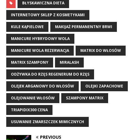
BŁYSKAWICZNA DIETA
INTERNETOWY SKLEP Z KOSMETYKAMI
KULE KĄPIELOWE
MAKIJAŻ PERMANENTNY BRWI
MANICURE HYBRYDOWY WOLA
MANICURE WOLA REZERWACJA
MATRIX DO WŁOSÓW
MATRIX SZAMPONY
MIRALASH
ODŻYWKA DO RZĘS REGENERUM DO RZĘS
OLEJEK ARGANOWY DO WŁOSÓW
OLEJKI ZAPACHOWE
OLEJOWANIE WŁOSÓW
SZAMPONY MATRIX
TRIAPIDIX300 CENA
USUWANIE ZMARSZCZEK MIMICZNYCH
PREVIOUS