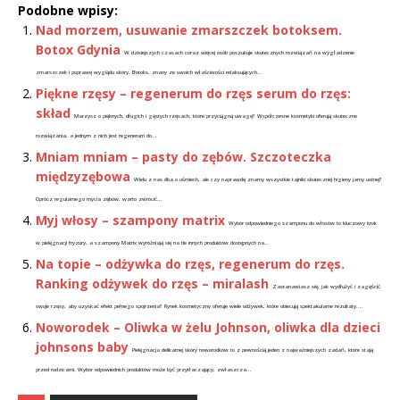
Podobne wpisy:
Nad morzem, usuwanie zmarszczek botoksem.
Botox Gdynia
W dzisiejszych czasach coraz więcej osób poszukuje skutecznych rozwiązań na wygładzenie
zmarszczek i poprawę wyglądu skóry. Botoks, znany ze swoich właściwości relaksujących...
Piękne rzęsy – regenerum do rzęs serum do rzęs:
skład
Marzysz o pięknych, długich i gęstych rzęsach, które przyciągną uwagę? Współczesne kosmetyki oferują skuteczne
rozwiązania, a jednym z nich jest regenerum do...
Mniam mniam – pasty do zębów. Szczoteczka
międzyzębowa
Wielu z nas dba o uśmiech, ale czy naprawdę znamy wszystkie tajniki skutecznej higieny jamy ustnej?
Oprócz regularnego mycia zębów, warto zwrócić...
Myj włosy – szampony matrix
Wybór odpowiedniego szamponu do włosów to kluczowy krok
w pielęgnacji fryzury, a szampony Matrix wyróżniają się na tle innych produktów dostępnych na...
Na topie – odżywka do rzęs, regenerum do rzęs.
Ranking odżywek do rzęs – miralash
Zastanawiasz się, jak wydłużyć i zagęścić
swoje rzęsy, aby uzyskać efekt pełnego spojrzenia? Rynek kosmetyczny oferuje wiele odżywek, które obiecują spektakularne rezultaty....
Noworodek – Oliwka w żelu Johnson, oliwka dla dzieci
johnsons baby
Pielęgnacja delikatnej skóry noworodków to z pewnością jeden z najważniejszych zadań, które stają
przed rodzicami. Wybór odpowiednich produktów może być przytłaczający, zwłaszcza...