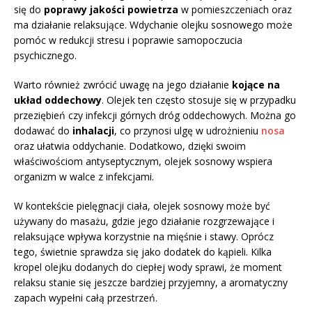
się do
poprawy jakości powietrza
w pomieszczeniach oraz
ma działanie relaksujące. Wdychanie olejku sosnowego może
pomóc w redukcji stresu i poprawie samopoczucia
psychicznego.
Warto również zwrócić uwagę na jego działanie
kojące na
układ oddechowy
. Olejek ten często stosuje się w przypadku
przeziębień czy infekcji górnych dróg oddechowych. Można go
dodawać do
inhalacji
, co przynosi ulgę w udrożnieniu
nosa
oraz ułatwia oddychanie. Dodatkowo, dzięki swoim
właściwościom antyseptycznym, olejek sosnowy wspiera
organizm w walce z infekcjami.
W kontekście pielęgnacji ciała, olejek sosnowy może być
używany do masażu, gdzie jego działanie rozgrzewające i
relaksujące wpływa korzystnie na mięśnie i stawy. Oprócz
tego, świetnie sprawdza się jako dodatek do kąpieli. Kilka
kropel olejku dodanych do ciepłej wody sprawi, że moment
relaksu stanie się jeszcze bardziej przyjemny, a aromatyczny
zapach wypełni całą przestrzeń.