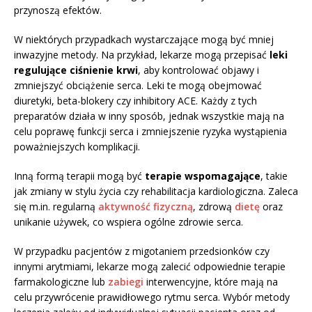
przynoszą efektów.
W niektórych przypadkach wystarczające mogą być mniej
inwazyjne metody. Na przykład, lekarze mogą przepisać
leki
regulujące ciśnienie krwi
, aby kontrolować objawy i
zmniejszyć obciążenie serca. Leki te mogą obejmować
diuretyki, beta-blokery czy inhibitory ACE. Każdy z tych
preparatów działa w inny sposób, jednak wszystkie mają na
celu poprawę funkcji serca i zmniejszenie ryzyka wystąpienia
poważniejszych komplikacji.
Inną formą terapii mogą być
terapie wspomagające
, takie
jak zmiany w stylu życia czy rehabilitacja kardiologiczna. Zaleca
się m.in. regularną
aktywność fizyczną
, zdrową
dietę
oraz
unikanie używek, co wspiera ogólne zdrowie serca.
W przypadku pacjentów z migotaniem przedsionków czy
innymi arytmiami, lekarze mogą zalecić odpowiednie terapie
farmakologiczne lub
zabiegi
interwencyjne, które mają na
celu przywrócenie prawidłowego rytmu serca. Wybór metody