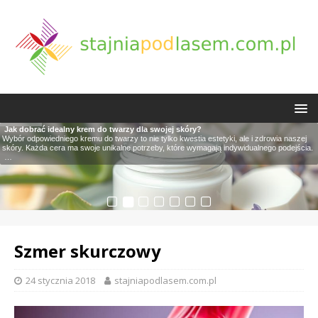
Opalanie w cieniu – jak skutecznie zdobyć zdrową opaleniznę?
Jak dobrać idealny krem do twarzy dla swojej skóry?
Czop woskowinowy: przyczyny, objawy i skuteczne metody usuwania
Wyposażenie siłowni - używany sprzęt na siłownię: bieżnie używane
Rehabilitacja po tracheotomii: kluczowe aspekty powrotu do zdrowia
Naturalne metody zmywania makijażu bez płynu: Praktyczny przewodnik
Jak skutecznie zapobiegać chorobom zakaźnym? Praktyczne porady
Czy kiedykolwiek zastanawiałeś się, czy można się opalić w cieniu? Powszechnie uważa
Wybór odpowiedniego kremu do twarzy to nie tylko kwestia estetyki, ale i zdrowia naszej
Czop woskowinowy to powszechny problem, który może prowadzić do wielu
Zakup używanego sprzętu na siłownię staje się coraz bardziej popularny, a to nie bez
Rehabilitacja po tracheotomii to niezwykle istotny proces, który ma kluczowe znaczenie dla
Zmywanie makijażu to kluczowy element codziennej pielęgnacji, który pozwala skórze
Jak zapobiegać chorobom zakaźnym?
się, że tylko w pełnym słońcu można uzyskać piękną opaleniznę, ale rzeczywistość
skóry. Każda cera ma swoje unikalne potrzeby, które wymagają indywidualnego podejścia.
nieprzyjemnych objawów, takich jak niedosłuch, ból ucha czy szumy uszne. Woskowina,
powodu. Nie tylko pozwala na znaczne oszczędności, ale także daje
zdrowia i jakości życia pacjentów. Po tym skomplikowanym zabiegu,
odpocząć i zregenerować się po intensywnym dniu. Choć wiele osób sięga
…
…
…
…
W dzisiejszym świecie, gdzie choroby zakaźne mogą rozprzestrzeniać się w zawrotnym
…
…
tempie, profilaktyka staje się kluczowym
…
Szmer skurczowy
24 stycznia 2018
stajniapodlasem.com.pl