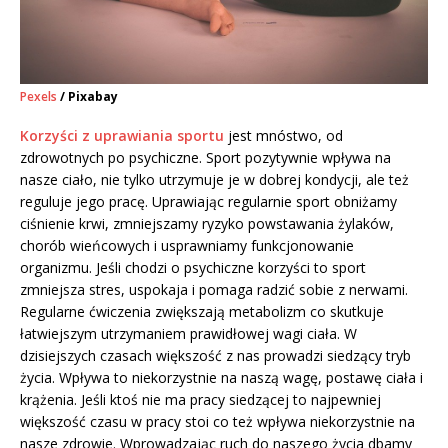
Pexels
/ Pixabay
Korzyści z uprawiania sportu
jest mnóstwo, od
zdrowotnych po psychiczne. Sport pozytywnie wpływa na
nasze ciało, nie tylko utrzymuje je w dobrej kondycji, ale też
reguluje jego pracę. Uprawiając regularnie sport obniżamy
ciśnienie krwi, zmniejszamy ryzyko powstawania żylaków,
chorób wieńcowych i usprawniamy funkcjonowanie
organizmu. Jeśli chodzi o psychiczne korzyści to sport
zmniejsza stres, uspokaja i pomaga radzić sobie z nerwami.
Regularne ćwiczenia zwiększają metabolizm co skutkuje
łatwiejszym utrzymaniem prawidłowej wagi ciała. W
dzisiejszych czasach większość z nas prowadzi siedzący tryb
życia. Wpływa to niekorzystnie na naszą wagę, postawę ciała i
krążenia. Jeśli ktoś nie ma pracy siedzącej to najpewniej
większość czasu w pracy stoi co też wpływa niekorzystnie na
nasze zdrowie. Wprowadzając ruch do naszego życia dbamy