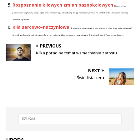
Rozpoznanie kiłowych zmian paznokciowych
Kiłowe zmiany
paznokciowe to problem, który często bywa niedoceniany, a ich objawy mogą znacząco wpływać na komfort życia. Zakażenie bakterią
Treponema pallidum,...
Kiła sercowo-naczyniowa
Kiła sercowo-naczyniowa to poważne schorzenie, które może prowadzić
do groźnych konsekwencji zdrowotnych, w tym zmian w układzie sercowo-naczyniowym. Zakażenie bakterią Treponema pallidum,...
PREVIOUS
Kilka porad na temat wzmacniania zarostu
NEXT
Świetlista cera
URODA