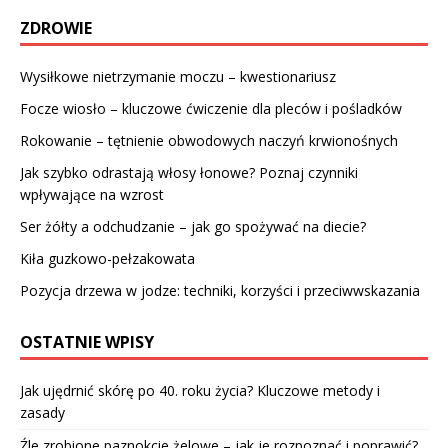
ZDROWIE
Wysiłkowe nietrzymanie moczu – kwestionariusz
Focze wiosło – kluczowe ćwiczenie dla pleców i pośladków
Rokowanie – tętnienie obwodowych naczyń krwionośnych
Jak szybko odrastają włosy łonowe? Poznaj czynniki
wpływające na wzrost
Ser żółty a odchudzanie – jak go spożywać na diecie?
Kiła guzkowo-pełzakowata
Pozycja drzewa w jodze: techniki, korzyści i przeciwwskazania
OSTATNIE WPISY
Jak ujędrnić skórę po 40. roku życia? Kluczowe metody i
zasady
Źle zrobione paznokcie żelowe – jak je rozpoznać i poprawić?