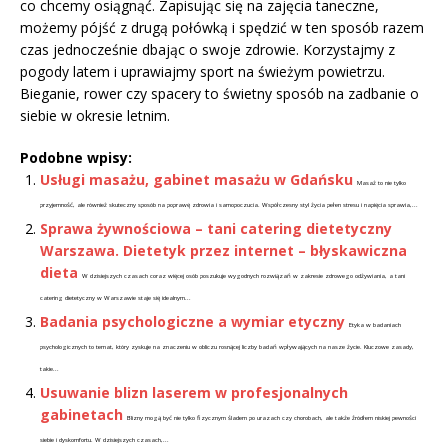
co chcemy osiągnąć. Zapisując się na zajęcia taneczne,
możemy pójść z drugą połówką i spędzić w ten sposób razem
czas jednocześnie dbając o swoje zdrowie. Korzystajmy z
pogody latem i uprawiajmy sport na świeżym powietrzu.
Bieganie, rower czy spacery to świetny sposób na zadbanie o
siebie w okresie letnim.
Podobne wpisy:
Usługi masażu, gabinet masażu w Gdańsku
Masaż to nie tylko
przyjemność, ale również skuteczny sposób na poprawę zdrowia i samopoczucia. Współczesny styl życia pełen stresu i napięcia sprawia,...
Sprawa żywnościowa – tani catering dietetyczny
Warszawa. Dietetyk przez internet – błyskawiczna
dieta
W dzisiejszych czasach coraz więcej osób poszukuje wygodnych rozwiązań w zakresie zdrowego odżywiania, a tani
catering dietetyczny w Warszawie staje się idealnym...
Badania psychologiczne a wymiar etyczny
Etyka w badaniach
psychologicznych to temat, który zyskuje na znaczeniu w obliczu rosnącej liczby badań wpływających na nasze życie. Kluczowe zasady,
takie...
Usuwanie blizn laserem w profesjonalnych
gabinetach
Blizny mogą być nie tylko fizycznym śladem po urazach czy chorobach, ale także źródłem niskiej pewności
siebie i dyskomfortu. W dzisiejszych czasach,...