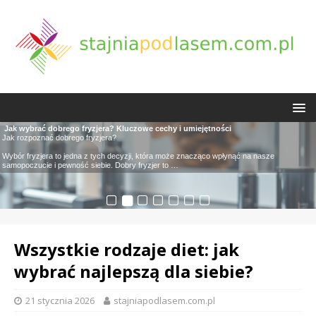
Puppy eyes – uroczy trend w makijażu, który podbija Europę
Jak wybrać dobrego fryzjera? Kluczowe cechy i umiejętności
Choroby weneryczne – objawy, diagnostyka i skutki zdrowotne
Łatwa dieta oczyszczająca – zasady, efekty i przepisy na zdrowie
Dieta, zdrowie: producent zdrowa żywność, internetowy sklep ze zdrową
Chłodny bronzer do jasnej cery – jak dobrać i używać?
Powitanie Słońca – jak praktykować tę popularną sekwencję jogi?
Pupile, które zachwycają swoją urodą i niewinnością, inspirują nie tylko nasze serca, ale
Jak rozpoznać dobrego fryzjera?
Choroby weneryczne, znane również jako infekcje przenoszone drogą płciową, stanowią
Łatwe diety oczyszczające zyskują na popularności jako skuteczny sposób na
żywnością
Chłodny bronzer to kosmetyk, który zyskuje coraz większą popularność wśród
Powitanie Słońca to nie tylko zestaw ćwiczeń, ale prawdziwa medytacja w ruchu, która
również świat mody i makijażu. Trend ‘puppy eyes’ zyskuje na popularności
poważny problem zdrowotny, który dotyka miliony ludzi na całym świecie. Każdego
detoksykację organizmu i poprawę ogólnego samopoczucia. Celem tych diet jest
W dzisiejszych czasach coraz więcej osób zwraca uwagę na to, co ląduje na ich
miłośniczek makijażu, zwłaszcza tych o jasnej cerze z zimnymi podtonami. Jego unikalna
zyskała uznanie wśród miłośników jogi na całym świecie. Ta popularna
…
…
…
…
Wybór fryzjera to jedna z tych decyzji, która może znacząco wpłynąć na nasze
talerzach. Zdrowa żywność staje się kluczowym elementem nie
formuła
…
…
samopoczucie i pewność siebie. Dobry fryzjer to
…
Wszystkie rodzaje diet: jak
wybrać najlepszą dla siebie?
21 stycznia 2026
stajniapodlasem.com.pl