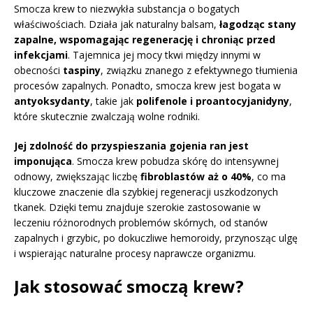
Smocza krew to niezwykła substancja o bogatych
właściwościach. Działa jak naturalny balsam,
łagodząc stany
zapalne, wspomagając regenerację i chroniąc przed
infekcjami
. Tajemnica jej mocy tkwi między innymi w
obecności
taspiny
, związku znanego z efektywnego tłumienia
procesów zapalnych. Ponadto, smocza krew jest bogata w
antyoksydanty
, takie jak
polifenole i proantocyjanidyny
,
które skutecznie zwalczają wolne rodniki.
Jej zdolność do przyspieszania gojenia ran jest
imponująca
. Smocza krew pobudza skórę do intensywnej
odnowy, zwiększając liczbę
fibroblastów aż o 40%
, co ma
kluczowe znaczenie dla szybkiej regeneracji uszkodzonych
tkanek. Dzięki temu znajduje szerokie zastosowanie w
leczeniu różnorodnych problemów skórnych, od stanów
zapalnych i grzybic, po dokuczliwe hemoroidy, przynosząc ulgę
i wspierając naturalne procesy naprawcze organizmu.
Jak stosować smoczą krew?