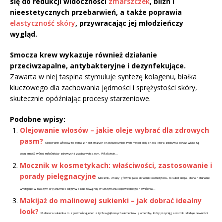
się do redukcji widoczności
zmarszczek
, blizn i
nieestetycznych przebarwień, a także poprawia
elastyczność skóry
, przywracając jej młodzieńczy
wygląd.
Smocza krew wykazuje również działanie
przeciwzapalne, antybakteryjne i dezynfekujące.
Zawarta w niej taspina stymuluje syntezę kolagenu, białka
kluczowego dla zachowania jędrności i sprężystości skóry,
skutecznie opóźniając procesy starzeniowe.
Podobne wpisy:
Olejowanie włosów – jakie oleje wybrać dla zdrowych
pasm?
Olejowanie włosów to jedna z najstarszych i najskuteczniejszych metod pielęgnacji, która zdobywa coraz większą
popularność wśród miłośników zdrowych i zadbanych pasm. Właściwie...
Mocznik w kosmetykach: właściwości, zastosowanie i
porady pielęgnacyjne
Mocznik, znany głównie jako składnik kosmetyków, to substancja, która naturalnie
występuje w naszym organizmie i odgrywa kluczową rolę w utrzymaniu odpowiedniego nawilżenia...
Makijaż do malinowej sukienki – jak dobrać idealny
look?
Malinowa sukienka to z pewnością jeden z tych wyjątkowych elementów garderoby, który przyciąga wzrok i dodaje pewności