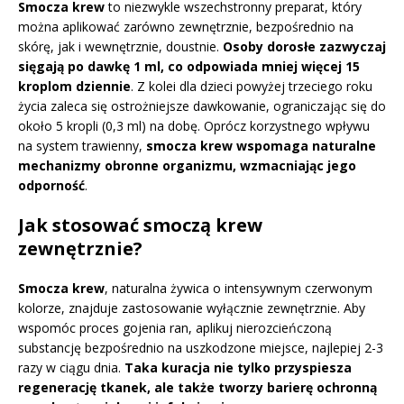
Smocza krew
to niezwykle wszechstronny preparat, który
można aplikować zarówno zewnętrznie, bezpośrednio na
skórę, jak i wewnętrznie, doustnie.
Osoby dorosłe zazwyczaj
sięgają po dawkę 1 ml, co odpowiada mniej więcej 15
kroplom dziennie
. Z kolei dla dzieci powyżej trzeciego roku
życia zaleca się ostrożniejsze dawkowanie, ograniczając się do
około 5 kropli (0,3 ml) na dobę. Oprócz korzystnego wpływu
na system trawienny,
smocza krew wspomaga naturalne
mechanizmy obronne organizmu, wzmacniając jego
odporność
.
Jak stosować smoczą krew
zewnętrznie?
Smocza krew
, naturalna żywica o intensywnym czerwonym
kolorze, znajduje zastosowanie wyłącznie zewnętrznie. Aby
wspomóc proces gojenia ran, aplikuj nierozcieńczoną
substancję bezpośrednio na uszkodzone miejsce, najlepiej 2-3
razy w ciągu dnia.
Taka kuracja nie tylko przyspiesza
regenerację tkanek, ale także tworzy barierę ochronną