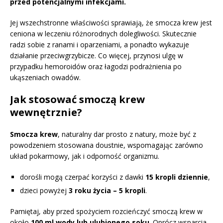
przed potencjalnymi infekcjami.
Jej wszechstronne właściwości sprawiają, że smocza krew jest
ceniona w leczeniu różnorodnych dolegliwości. Skutecznie
radzi sobie z ranami i oparzeniami, a ponadto wykazuje
działanie przeciwgrzybicze. Co więcej, przynosi ulgę w
przypadku hemoroidów oraz łagodzi podrażnienia po
ukąszeniach owadów.
Jak stosować smoczą krew
wewnętrznie?
Smocza krew
, naturalny dar prosto z natury, może być z
powodzeniem stosowana doustnie, wspomagając zarówno
układ pokarmowy, jak i odporność organizmu.
dorośli mogą czerpać korzyści z dawki
15 kropli dziennie
,
dzieci powyżej
3 roku życia – 5 kropli
.
Pamiętaj, aby przed spożyciem rozcieńczyć smoczą krew w
około
100 ml wody lub ulubionego soku
. Oprócz wsparcia