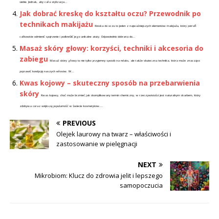
siebie. Jednak, aby cała stylizacja...
Jak dobrać kreskę do kształtu oczu? Przewodnik po
technikach makijażu
Kreska do oczu to jeden z najważniejszych elementów makijażu, który potrafi
całkowicie odmienić spojrzenie i podkreślić jego unikalne atuty. Odpowiednio dobrana do...
Masaż skóry głowy: korzyści, techniki i akcesoria do
zabiegu
Masaż skóry głowy to nie tylko przyjemny sposób na relaks, ale także skuteczna technika, która może znacząco
poprawić kondycję naszych włosów. W...
Kwas kojowy – skuteczny sposób na przebarwienia
skóry
Kwas kojowy, choć może brzmieć jak skomplikowany termin chemiczny, w rzeczywistości jest naturalnym skarbem, który
zdobywa coraz większą popularność w świecie kosmetyków....
PREVIOUS
Olejek laurowy na twarz – właściwości i
zastosowanie w pielęgnacji
NEXT
Mikrobiom: Klucz do zdrowia jelit i lepszego
samopoczucia