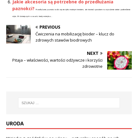
Jakie akcesoria są potrzebne do przedłużania
paznokci?
Przedłużanie paznokci stało się nie tylko modnym trendem, ale również sposobem na wyrażenie siebie i podkreślenie
stylu. W dzisiejszych czasach, kiedy estetyka...
PREVIOUS
Ćwiczenia na mobilizację bioder – klucz do
zdrowych stawów biodrowych
NEXT
Pitaja – właściwości, wartości odżywcze i korzyści
zdrowotne
URODA