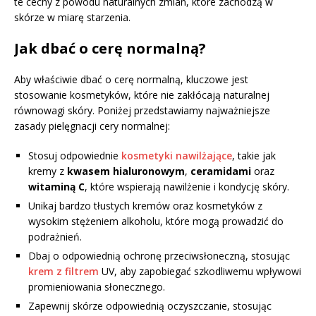
te cechy z powodu naturalnych zmian, które zachodzą w
skórze w miarę starzenia.
Jak dbać o cerę normalną?
Aby właściwie dbać o cerę normalną, kluczowe jest
stosowanie kosmetyków, które nie zakłócają naturalnej
równowagi skóry. Poniżej przedstawiamy najważniejsze
zasady pielęgnacji cery normalnej:
Stosuj odpowiednie
kosmetyki nawilżające
, takie jak
kremy z
kwasem hialuronowym
,
ceramidami
oraz
witaminą C
, które wspierają nawilżenie i kondycję skóry.
Unikaj bardzo tłustych kremów oraz kosmetyków z
wysokim stężeniem alkoholu, które mogą prowadzić do
podrażnień.
Dbaj o odpowiednią ochronę przeciwsłoneczną, stosując
krem z filtrem
UV, aby zapobiegać szkodliwemu wpływowi
promieniowania słonecznego.
Zapewnij skórze odpowiednią oczyszczanie, stosując