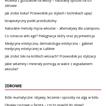
Wcierka z goździków na włosy – naturalny sposób na ich
zdrowie
Jak zrobić koka? Przewodnik po stylach i technikach upięć
terapeutyczny punkt przedszkolny
Naturalne metody mycia włosów – alternatywy dla szamponu
Co oznacza anti-age? Pielęgnacja skóry oraz jej prewencja
Medycyna estetyczna, dermatologia estetyczna – gabinet
medycyny estetycznej w Lublinie
Jak zrobić loki na krótkich włosach? Przewodnik po stylizacji
Jakie witaminy i minerały pomogą w walce z wypadaniem
włosów?
ZDROWIE
Bóle reumatyczne: objawy, leczenie i sposoby na ulgę w bólu
Objawy ciążowe u faceta – czy to powód do obaw?