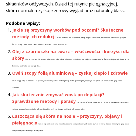
składników odżywczych. Dzięki tej rutynie pielęgnacyjnej,
skóra normalna zyskuje zdrowy wygląd oraz naturalny blask.
Podobne wpisy:
Jakie są przyczyny worków pod oczami? Skuteczne
metody ich redukcji
Worki pod oczami to problem, który dotyka wiele osób, niezależnie od wieku czy stylu
życia. Zmęczenie, stres, niewłaściwa dieta oraz naturalny proces...
Olej z czarnuszki na twarz – właściwości i korzyści dla
skóry
Olej z czarnuszki, znany od wieków jako eliksir zdrowia, zyskuje coraz większą popularność w świecie pielęgnacji skóry. Jego
liczne właściwości sprawiają, że...
Owiń stopy folią aluminiową – zyskaj ciepło i zdrowie
Owiń stopy folią aluminiową – czy kiedykolwiek myślałeś, że ten prosty zabieg może przynieść tyle korzyści? W zimowe dni, gdy chłód
przenika...
Jak skutecznie zmywać wosk po depilacji?
Sprawdzone metody i porady
Jak zmywać wosk po depilacji? Depilacja woskiem to popularna
metoda usuwania owłosienia, ale co się dzieje, gdy na skórze lub tkaninach pozostają...
Łuszcząca się skóra na nosie – przyczyny, objawy i
pielęgnacja
Łuszcząca się skóra na nosie to problem, który dotyka wiele osób, zwłaszcza w okresie zimowym, gdy niskie
temperatury i wiatr mogą drastycznie...