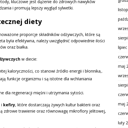
grud
etody, kluczowe jest dążenie do zdrowych nawyków
zania i promują lepszy wygląd sylwetki.
listo
paźdz
ecznej diety
wrze
wnoważone proporcje składników odżywczych, które są
sierp
ta była efektywna, należy uwzględnić odpowiednie ilości
w oraz białka.
lipie
czer
dżywczych
w diecie:
maj 
j kaloryczności, co stanowi źródło energii i błonnika,.
wrze
ją funkcje organizmu i są istotne dla wchłaniania
sierp
e dla regeneracji mięśni i utrzymania sytości.
czer
maj 
i
kefiry
, które dostarczają żywych kultur bakterii oraz
ają zdrowe trawienie oraz równowagę mikroflory jelitowej,
czer
luty 