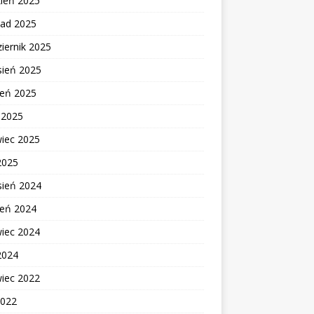
zień 2025
pad 2025
iernik 2025
sień 2025
ień 2025
c 2025
wiec 2025
2025
sień 2024
ień 2024
wiec 2024
2024
wiec 2022
2022