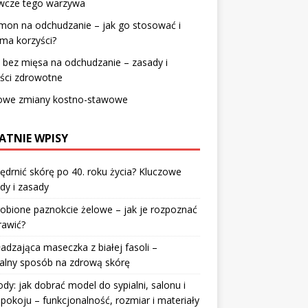
wcze tego warzywa
mon na odchudzanie – jak go stosować i
 ma korzyści?
 bez mięsa na odchudzanie – zasady i
ści zdrowotne
kowe zmiany kostno-stawowe
ATNIE WPISY
jędrnić skórę po 40. roku życia? Kluczowe
dy i zasady
robione paznokcie żelowe – jak je rozpoznać
rawić?
dzająca maseczka z białej fasoli –
alny sposób na zdrową skórę
y: jak dobrać model do sypialni, salonu i
pokoju – funkcjonalność, rozmiar i materiały