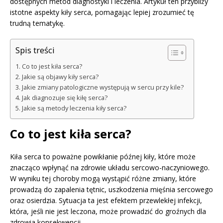
dostępnych metod diagnostyki i leczenia. Artykuł ten przybliży
istotne aspekty kiły serca, pomagając lepiej zrozumieć tę
trudną tematykę.
Spis treści
Co to jest kiła serca?
Jakie są objawy kiły serca?
Jakie zmiany patologiczne występują w sercu przy kile?
Jak diagnozuje się kiłę serca?
Jakie są metody leczenia kiły serca?
Co to jest kiła serca?
Kiła serca to poważne powikłanie późnej kiły, które może
znacząco wpłynąć na zdrowie układu sercowo-naczyniowego.
W wyniku tej choroby mogą wystąpić różne zmiany, które
prowadzą do zapalenia tętnic, uszkodzenia mięśnia sercowego
oraz osierdzia. Sytuacja ta jest efektem przewlekłej infekcji,
która, jeśli nie jest leczona, może prowadzić do groźnych dla
zdrowia konsekwencji.