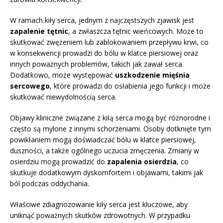
W ramach kiły serca, jednym z najczęstszych zjawisk jest
zapalenie tętnic
, a zwłaszcza tętnic wieńcowych. Może to
skutkować zwężeniem lub zablokowaniem przepływu krwi, co
w konsekwencji prowadzi do bólu w klatce piersiowej oraz
innych poważnych problemów, takich jak zawał serca.
Dodatkowo, może występować
uszkodzenie mięśnia
sercowego
, które prowadzi do osłabienia jego funkcji i może
skutkować niewydolnością serca.
Objawy kliniczne związane z kiłą serca mogą być różnorodne i
często są mylone z innymi schorzeniami. Osoby dotknięte tym
powikłaniem mogą doświadczać bólu w klatce piersiowej,
duszności, a także ogólnego uczucia zmęczenia. Zmiany w
osierdziu mogą prowadzić do
zapalenia osierdzia
, co
skutkuje dodatkowym dyskomfortem i objawami, takimi jak
ból podczas oddychania.
Właściwe zdiagnozowanie kiły serca jest kluczowe, aby
uniknąć poważnych skutków zdrowotnych. W przypadku