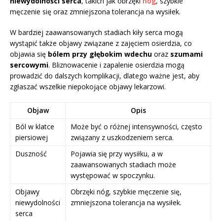
niewydolności serca
, takich jak obrzęki
nóg
, szybkie
męczenie się oraz zmniejszona tolerancja na wysiłek.
W bardziej zaawansowanych stadiach kiły serca mogą
wystąpić także objawy związane z zajęciem osierdzia, co
objawia się
bólem przy głębokim wdechu
oraz
szumami
sercowymi
. Bliznowacenie i zapalenie osierdzia mogą
prowadzić do dalszych komplikacji, dlatego ważne jest, aby
zgłaszać wszelkie niepokojące objawy lekarzowi.
Objaw
Opis
Ból w klatce
Może być o różnej intensywności, często
piersiowej
związany z uszkodzeniem serca.
Duszność
Pojawia się przy wysiłku, a w
zaawansowanych stadiach może
występować w spoczynku.
Objawy
Obrzęki nóg, szybkie męczenie się,
niewydolności
zmniejszona tolerancja na wysiłek.
serca