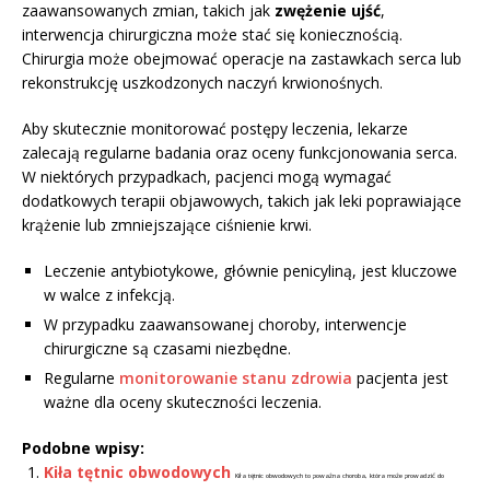
zaawansowanych zmian, takich jak
zwężenie ujść
,
interwencja chirurgiczna może stać się koniecznością.
Chirurgia może obejmować operacje na zastawkach serca lub
rekonstrukcję uszkodzonych naczyń krwionośnych.
Aby skutecznie monitorować postępy leczenia, lekarze
zalecają regularne badania oraz oceny funkcjonowania serca.
W niektórych przypadkach, pacjenci mogą wymagać
dodatkowych terapii objawowych, takich jak leki poprawiające
krążenie lub zmniejszające ciśnienie krwi.
Leczenie antybiotykowe, głównie penicyliną, jest kluczowe
w walce z infekcją.
W przypadku zaawansowanej choroby, interwencje
chirurgiczne są czasami niezbędne.
Regularne
monitorowanie stanu zdrowia
pacjenta jest
ważne dla oceny skuteczności leczenia.
Podobne wpisy:
Kiła tętnic obwodowych
Kiła tętnic obwodowych to poważna choroba, która może prowadzić do