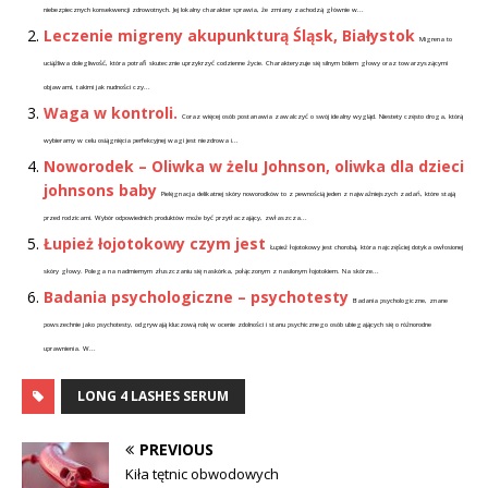
niebezpiecznych konsekwencji zdrowotnych. Jej lokalny charakter sprawia, że zmiany zachodzą głównie w...
Leczenie migreny akupunkturą Śląsk, Białystok
Migrena to
uciążliwa dolegliwość, która potrafi skutecznie uprzykrzyć codzienne życie. Charakteryzuje się silnym bólem głowy oraz towarzyszącymi
objawami, takimi jak nudności czy...
Waga w kontroli.
Coraz więcej osób postanawia zawalczyć o swój idealny wygląd. Niestety często droga, którą
wybieramy w celu osiągnięcia perfekcyjnej wagi jest niezdrowa i...
Noworodek – Oliwka w żelu Johnson, oliwka dla dzieci
johnsons baby
Pielęgnacja delikatnej skóry noworodków to z pewnością jeden z najważniejszych zadań, które stają
przed rodzicami. Wybór odpowiednich produktów może być przytłaczający, zwłaszcza...
Łupież łojotokowy czym jest
Łupież łojotokowy jest chorobą, która najczęściej dotyka owłosionej
skóry głowy. Polega na nadmiernym złuszczaniu się naskórka, połączonym z nasilonym łojotokiem. Na skórze...
Badania psychologiczne – psychotesty
Badania psychologiczne, znane
powszechnie jako psychotesty, odgrywają kluczową rolę w ocenie zdolności i stanu psychicznego osób ubiegających się o różnorodne
uprawnienia. W...
LONG 4 LASHES SERUM
PREVIOUS
Kiła tętnic obwodowych