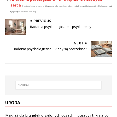
serca
Kiła tętnic wieńcowych serca to niebezpieczne schorzenie, które może zagrażać zdrowiu i życiu pacjentów. Choć objawy mogą
być początkowo subtelne, ich rozwój...
PREVIOUS
Badania psychologiczne – psychotesty
NEXT
Badania psychologiczne – kiedy są potrzebne?
URODA
Makijaż dla brunetek o zielonych oczach – porady i triki na co