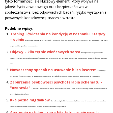
tylko formalność, ale kluczowy element, który wpływa na
jakość życia zawodowego oraz bezpieczeństwo w
społeczeństwie. Bez odpowiednich badań, ryzyko wystąpienia
poważnych konsekwencji znacznie wzrasta.
Podobne wpisy:
Trening i ćwiczenia na kondycję w Poznaniu. Sterydy
– opinie
W Poznaniu, mieście pełnym możliwości, aktywność fizyczna staje się nie tylko sposobem na poprawę kondycji, ale także
przyjemnością i sposobem na spędzenie...
Objawy – kiła tętnic wieńcowych serca
Kiła tętnic wieńcowych serca to
poważna choroba, która może skutkować groźnymi dla zdrowia objawami. Wczesne rozpoznanie jest kluczowe, ponieważ dławica piersiowa,
bóle...
Nowoczesny sposób na usuwanie blizn laserem
Blizny mogą
być nie tylko fizycznym śladem po urazach czy operacjach, ale także źródłem psychicznych trudności dla wielu osób. W miarę jak...
Zaburzenia osobowości psychoterapia schematu –
"uzdrawia"
Zaburzenia osobowości to temat, który dotyka wielu osób i może znacząco wpłynąć na ich życie oraz relacje z
innymi. Często są źródłem...
Kiła późna migdałków
Kiła późna migdałków to schorzenie, które, mimo że rzadkie, może prowadzić do
poważnych konsekwencji zdrowotnych. Zmiany kiłowe w migdałkach są trudne do...
Anatomia patologiczna – kiła tętnic wieńcowych