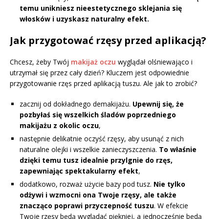
temu unikniesz nieestetycznego sklejania się
włosków i uzyskasz naturalny efekt.
Jak przygotować rzęsy przed aplikacją?
Chcesz, żeby Twój
makijaż oczu
wyglądał olśniewająco i
utrzymał się przez cały dzień? Kluczem jest odpowiednie
przygotowanie rzęs przed aplikacją tuszu. Ale jak to zrobić?
zacznij od dokładnego demakijażu.
Upewnij się, że
pozbyłaś się wszelkich śladów poprzedniego
makijażu z okolic oczu
,
następnie delikatnie oczyść rzęsy, aby usunąć z nich
naturalne olejki i wszelkie zanieczyszczenia.
To właśnie
dzięki temu tusz idealnie przylgnie do rzęs,
zapewniając spektakularny efekt
,
dodatkowo, rozważ użycie bazy pod tusz.
Nie tylko
odżywi i wzmocni ona Twoje rzęsy, ale także
znacząco poprawi przyczepność tuszu
. W efekcie
Twoje rzęsy będą wyglądać piękniej, a jednocześnie będą