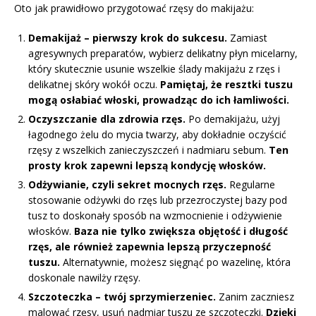
Oto jak prawidłowo przygotować rzęsy do makijażu:
Demakijaż – pierwszy krok do sukcesu.
Zamiast
agresywnych preparatów, wybierz delikatny płyn micelarny,
który skutecznie usunie wszelkie ślady makijażu z rzęs i
delikatnej skóry wokół oczu.
Pamiętaj, że resztki tuszu
mogą osłabiać włoski, prowadząc do ich łamliwości.
Oczyszczanie dla zdrowia rzęs.
Po demakijażu, użyj
łagodnego żelu do mycia twarzy, aby dokładnie oczyścić
rzęsy z wszelkich zanieczyszczeń i nadmiaru sebum.
Ten
prosty krok zapewni lepszą kondycję włosków.
Odżywianie, czyli sekret mocnych rzęs.
Regularne
stosowanie odżywki do rzęs lub przezroczystej bazy pod
tusz to doskonały sposób na wzmocnienie i odżywienie
włosków.
Baza nie tylko zwiększa objętość i długość
rzęs, ale również zapewnia lepszą przyczepność
tuszu.
Alternatywnie, możesz sięgnąć po wazelinę, która
doskonale nawilży rzęsy.
Szczoteczka – twój sprzymierzeniec.
Zanim zaczniesz
malować rzęsy, usuń nadmiar tuszu ze szczoteczki.
Dzięki