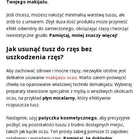
Twojego makijażu.
Jeśli chcesz, możesz nałożyć minimalną warstwę tuszu, ale
zrób to z umiarem. Zbyt duża ilość produktu może przynieść
efekt odwrotny do zamierzonego, obciążając rzęsy i tworząc
nieestetyczne grudki.
Pamiętaj, mniej znaczy więcej!
Jak usunąć tusz do rzęs bez
uszkodzenia rzęs?
Aby zachować zdrowe i mocne rzęsy, niezwykle istotne jest
delikatne usuwanie
makijażu oczu
. Warto zatem poświęcić
chwilę na opanowanie właściwej techniki demakijażu. Wybieraj
preparaty stworzone specjalnie z myślą o wrażliwych okolicach
oczu, na przykład
płyn micelarny
, który efektywnie
rozpuszcza tusz.
Następnie, użyj
patyczka kosmetycznego
, aby precyzyjnie
pozbyć się pozostałości tuszu z trudno dostępnych miejsc,
takich jak kąciki oczu. Ten prosty zabieg pomoże Ci zapobiec
osłabieniu i wypadaniu rzęs.
Pamiętaj, że dokładny