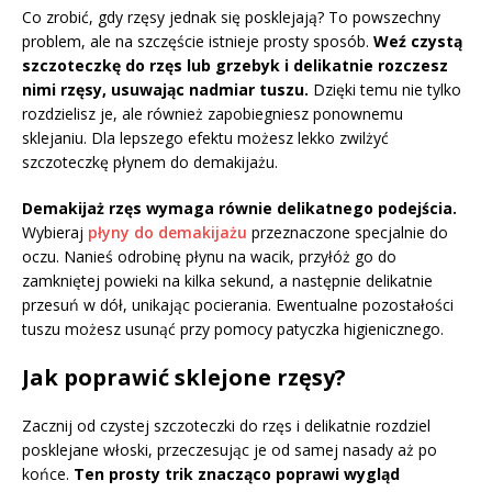
Co zrobić, gdy rzęsy jednak się posklejają? To powszechny
problem, ale na szczęście istnieje prosty sposób.
Weź czystą
szczoteczkę do rzęs lub grzebyk i delikatnie rozczesz
nimi rzęsy, usuwając nadmiar tuszu.
Dzięki temu nie tylko
rozdzielisz je, ale również zapobiegniesz ponownemu
sklejaniu. Dla lepszego efektu możesz lekko zwilżyć
szczoteczkę płynem do demakijażu.
Demakijaż rzęs wymaga równie delikatnego podejścia.
Wybieraj
płyny do demakijażu
przeznaczone specjalnie do
oczu. Nanieś odrobinę płynu na wacik, przyłóż go do
zamkniętej powieki na kilka sekund, a następnie delikatnie
przesuń w dół, unikając pocierania. Ewentualne pozostałości
tuszu możesz usunąć przy pomocy patyczka higienicznego.
Jak poprawić sklejone rzęsy?
Zacznij od czystej szczoteczki do rzęs i delikatnie rozdziel
posklejane włoski, przeczesując je od samej nasady aż po
końce.
Ten prosty trik znacząco poprawi wygląd