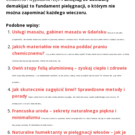
demakijaż to fundament pielęgnacji, o którym nie
można zapominać każdego wieczoru.
Podobne wpisy:
Usługi masażu, gabinet masażu w Gdańsku
Masaż to nie tylko
przyjemność, ale również skuteczny sposób na poprawę zdrowia i samopoczucia. Współczesny styl życia pełen stresu i napięcia sprawia,...
Jakich materiałów nie można poddać praniu
chemicznemu?
Czy pralnia chemiczna to zawsze dobry wybór? Pranie chemiczne to metoda usuwania plam, w której
główną rolę odgrywają specjalne, chemiczne preparaty. Są...
Owiń stopy folią aluminiową – zyskaj ciepło i zdrowie
Owiń stopy folią aluminiową – czy kiedykolwiek myślałeś, że ten prosty zabieg może przynieść tyle korzyści? W zimowe dni, gdy chłód
przenika...
Jak skutecznie zagęścić brwi? Sprawdzone metody i
porady
Gęste i pełne brwi to nie tylko modny element wyglądu, ale także kluczowy aspekt podkreślający rysy twarzy. W
dzisiejszych czasach, kiedy idealny...
Francuska uroda – sekrety naturalnego piękna i
minimalizmu
Francuska uroda to zjawisko, które fascynuje ludzi na całym świecie, łącząc w sobie naturalność,
elegancję i prostotę. W odróżnieniu od wielu innych...
Naturalne humektanty w pielęgnacji włosów – jak je