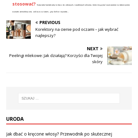
stosować?
Naturalne humektanty to klucz do zdrowych, nawilżonych włosów, które mogą być wystawione na niekorzystne
warunki atmosferyczne, zwłaszcza latem, gdy słońce i wysokie...
PREVIOUS
Korektory na cienie pod oczami – jak wybrać
najlepszy?
NEXT
Peelingi mlekowe: Jak działają? Korzyści dla Twojej
skóry
URODA
Jak dbać o kręcone włosy? Przewodnik po skutecznej