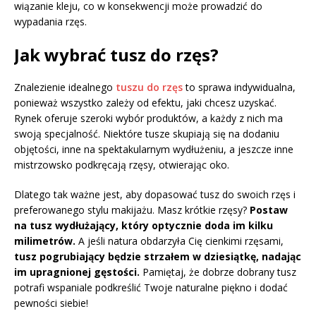
wiązanie kleju, co w konsekwencji może prowadzić do
wypadania rzęs.
Jak wybrać tusz do rzęs?
Znalezienie idealnego
tuszu do rzęs
to sprawa indywidualna,
ponieważ wszystko zależy od efektu, jaki chcesz uzyskać.
Rynek oferuje szeroki wybór produktów, a każdy z nich ma
swoją specjalność. Niektóre tusze skupiają się na dodaniu
objętości, inne na spektakularnym wydłużeniu, a jeszcze inne
mistrzowsko podkręcają rzęsy, otwierając oko.
Dlatego tak ważne jest, aby dopasować tusz do swoich rzęs i
preferowanego stylu makijażu. Masz krótkie rzęsy?
Postaw
na tusz wydłużający, który optycznie doda im kilku
milimetrów.
A jeśli natura obdarzyła Cię cienkimi rzęsami,
tusz pogrubiający będzie strzałem w dziesiątkę, nadając
im upragnionej gęstości.
Pamiętaj, że dobrze dobrany tusz
potrafi wspaniale podkreślić Twoje naturalne piękno i dodać
pewności siebie!