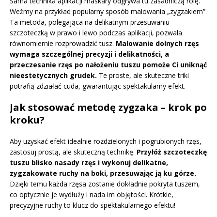
Sama technika aplikacji maskary odgrywa tu zasadniczą rolę.
Weźmy na przykład popularny sposób malowania „zygzakiem”.
Ta metoda, polegająca na delikatnym przesuwaniu
szczoteczką w prawo i lewo podczas aplikacji, pozwala
równomiernie rozprowadzić tusz.
Malowanie dolnych rzęs
wymaga szczególnej precyzji i delikatności, a
przeczesanie rzęs po nałożeniu tuszu pomoże Ci uniknąć
nieestetycznych grudek.
Te proste, ale skuteczne triki
potrafią zdziałać cuda, gwarantując spektakularny efekt.
Jak stosować metodę zygzaka – krok po
kroku?
Aby uzyskać efekt idealnie rozdzielonych i pogrubionych rzęs,
zastosuj prostą, ale skuteczną technikę.
Przyłóż szczoteczkę
tuszu blisko nasady rzęs i wykonuj delikatne,
zygzakowate ruchy na boki, przesuwając ją ku górze.
Dzięki temu każda rzęsa zostanie dokładnie pokryta tuszem,
co optycznie je wydłuży i nada im objętości. Krótkie,
precyzyjne ruchy to klucz do spektakularnego efektu!