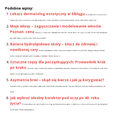
Podobne wpisy:
Lekarz dermatolog estetyczny w Elblągu
W dzisiejszych czasach coraz
więcej osób zwraca uwagę na wygląd swojej skóry i szuka sposobów na poprawę jej kondycji. Lekarz dermatolog estetyczny...
Moje włosy – zagęszczanie i modelowanie włosów
Poznań: cena
Marzysz o gęstszych i piękniejszych włosach, ale nie wiesz, od czego zacząć? W Poznaniu dostępnych
jest wiele metod zagęszczania, które mogą spełnić...
Bariera hydrolipidowa skóry – klucz do zdrowej i
nawilżonej cery
Bariera hydrolipidowa skóry to kluczowy element zdrowia naszej skóry, pełniący funkcję ochronną
przed czynnikami zewnętrznymi i regulujący nawilżenie. Składa się ona z...
Sztuczne rzęsy dla początkujących: Przewodnik krok
po kroku
Sztuczne rzęsy to doskonały sposób na podkreślenie spojrzenia i dodanie mu wyrazistości, szczególnie dla osób, które
dopiero zaczynają swoją przygodę z makijażem....
Asymetria brwi – skąd się bierze i jak ją korygować?
Asymetria brwi to zjawisko, które dotyka wiele osób i może budzić różnorodne emocje. Choć dla niektórych może być źródłem kompleksów, dla
innych...
Jak wybrać idealny korektor pod oczy po 40. roku
życia?
W miarę upływu lat, skóra wokół oczu staje się bardziej wymagająca, a cienie oraz zmarszczki mogą stać się codziennym
wyzwaniem. Wybór odpowiedniego...