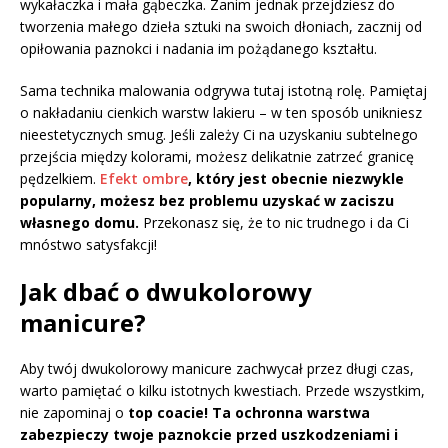
wykałaczka i mała gąbeczka. Zanim jednak przejdziesz do
tworzenia małego dzieła sztuki na swoich dłoniach, zacznij od
opiłowania paznokci i nadania im pożądanego kształtu.
Sama technika malowania odgrywa tutaj istotną rolę. Pamiętaj
o nakładaniu cienkich warstw lakieru – w ten sposób unikniesz
nieestetycznych smug. Jeśli zależy Ci na uzyskaniu subtelnego
przejścia między kolorami, możesz delikatnie zatrzeć granicę
pędzelkiem.
Efekt ombre
, który jest obecnie niezwykle
popularny, możesz bez problemu uzyskać w zaciszu
własnego domu.
Przekonasz się, że to nic trudnego i da Ci
mnóstwo satysfakcji!
Jak dbać o dwukolorowy
manicure?
Aby twój dwukolorowy manicure zachwycał przez długi czas,
warto pamiętać o kilku istotnych kwestiach. Przede wszystkim,
nie zapominaj o
top coacie!
Ta ochronna warstwa
zabezpieczy twoje paznokcie przed uszkodzeniami i