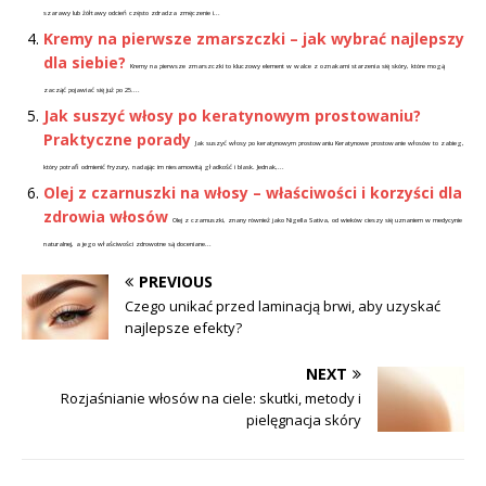
szarawy lub żółtawy odcień często zdradza zmęczenie i...
Kremy na pierwsze zmarszczki – jak wybrać najlepszy
dla siebie?
Kremy na pierwsze zmarszczki to kluczowy element w walce z oznakami starzenia się skóry, które mogą
zacząć pojawiać się już po 25....
Jak suszyć włosy po keratynowym prostowaniu?
Praktyczne porady
Jak suszyć włosy po keratynowym prostowaniu Keratynowe prostowanie włosów to zabieg,
który potrafi odmienić fryzury, nadając im niesamowitą gładkość i blask. Jednak,...
Olej z czarnuszki na włosy – właściwości i korzyści dla
zdrowia włosów
Olej z czarnuszki, znany również jako Nigella Sativa, od wieków cieszy się uznaniem w medycynie
naturalnej, a jego właściwości zdrowotne są doceniane...
PREVIOUS
Czego unikać przed laminacją brwi, aby uzyskać
najlepsze efekty?
NEXT
Rozjaśnianie włosów na ciele: skutki, metody i
pielęgnacja skóry