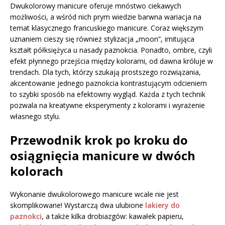
Dwukolorowy manicure oferuje mnóstwo ciekawych
możliwości, a wśród nich prym wiedzie barwna wariacja na
temat klasycznego francuskiego manicure. Coraz większym
uznaniem cieszy się również stylizacja „moon”, imitująca
kształt półksiężyca u nasady paznokcia. Ponadto, ombre, czyli
efekt płynnego przejścia między kolorami, od dawna króluje w
trendach. Dla tych, którzy szukają prostszego rozwiązania,
akcentowanie jednego paznokcia kontrastującym odcieniem
to szybki sposób na efektowny wygląd. Każda z tych technik
pozwala na kreatywne eksperymenty z kolorami i wyrażenie
własnego stylu.
Przewodnik krok po kroku do
osiągnięcia manicure w dwóch
kolorach
Wykonanie dwukolorowego manicure wcale nie jest
skomplikowane! Wystarczą dwa ulubione
lakiery do
paznokci
, a także kilka drobiazgów: kawałek papieru,