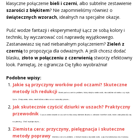
klasyczne połączenie
bieli i czerni
, albo subtelne zestawienie
szarości z błękitem
? Nie zapomnieliśmy również o
świątecznych wzorach
, idealnych na specjalne okazje.
Puść wodze fantazji i eksperymentuj! Łącz ze sobą kolory i
techniki, by wyczarować coś naprawdę wyjątkowego.
Zastanawiasz się nad niebanalnym połączeniem?
Zieleń z
czernią
to propozycja dla odważnych. A jeśli chcesz dodać
blasku,
złoto w połączeniu z czerwienią
stworzy efektowny
look. Pamiętaj, że ogranicza Cię tylko wyobraźnia!
Podobne wpisy:
Jakie są przyczyny worków pod oczami? Skuteczne
metody ich redukcji
Worki pod oczami to problem, który dotyka wiele osób, niezależnie od wieku czy stylu
życia. Zmęczenie, stres, niewłaściwa dieta oraz naturalny proces...
Jak skutecznie czyścić dziurki w uszach? Praktyczny
przewodnik
Czyszczenie dziurek w uszach to kluczowy element dbania o zdrowie i komfort osób, które zdecydowały się
na piercing. Choć wydaje się to...
Ziemista cera: przyczyny, pielęgnacja i skuteczne
metody poprawy
Ziemista cera to problem, z którym boryka się wiele osób, a jej charakterystyczny matowy,