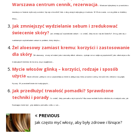
Warszawa centrum cennik, rezerwacja.
Manicure hybrydowy to prawdziwa
rewolucja w świecie stylizacji paznokci, łącząca trwałość żelu z elegancją tradycyjnego manicure. W Warszawie, szczególnie w dzielnicy
Wola...
Jak zmniejszyć wydzielanie sebum i zredukować
świecenie skóry?
Jak zmniejszyć wydzielanie sebum – co zrobić, żeby twarz się nie świeciła? Zmaganie się z
nadmiernym wydzielaniem sebum to problem, który dotyka...
Żel aloesowy zamiast kremu: korzyści i zastosowanie
dla skóry
Żel aloesowy, znany od stuleci jako naturalny eliksir zdrowia, zyskuje coraz większą popularność jako alternatywa dla
tradycyjnych kremów do twarzy. Jego wyjątkowe...
Mycie włosów glinką – korzyści, rodzaje i sposób
użycia
Mycie włosów glinką to coraz popularniejszy trend w pielęgnacji, który przynosi szereg korzyści dla zdrowia i wyglądu
fryzury. W przeciwieństwie do tradycyjnych...
Jak przedłużyć trwałość pomadki? Sprawdzone
techniki i porady
Co zrobić, żeby pomadka się trzymała? Kluczowe techniki Każda miłośniczka makijażu wie, jak
frustrujące może być, gdy ulubiona pomadka znika z ust...
PREVIOUS
Jak często myć włosy, aby były zdrowe i lśniące?