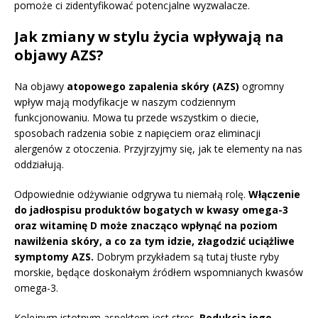
pomoże ci zidentyfikować potencjalne wyzwalacze.
Jak zmiany w stylu życia wpływają na
objawy AZS?
Na objawy
atopowego zapalenia skóry (AZS)
ogromny
wpływ mają modyfikacje w naszym codziennym
funkcjonowaniu. Mowa tu przede wszystkim o diecie,
sposobach radzenia sobie z napięciem oraz eliminacji
alergenów z otoczenia. Przyjrzyjmy się, jak te elementy na nas
oddziałują.
Odpowiednie odżywianie odgrywa tu niemałą rolę.
Włączenie
do jadłospisu produktów bogatych w kwasy omega-3
oraz witaminę D może znacząco wpłynąć na poziom
nawilżenia skóry, a co za tym idzie, złagodzić uciążliwe
symptomy AZS.
Dobrym przykładem są tutaj tłuste ryby
morskie, będące doskonałym źródłem wspomnianych kwasów
omega-3.
Kolejnym istotnym aspektem jest stres.
Redukcja jego