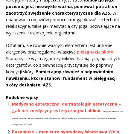
poziomu jest niezwykle ważna, ponieważ potrafi on
zaostrzyć swędzenie charakterystyczne dla AZS.
W
opanowaniu objawów pomocne mogą okazać się techniki
relaksacyjne, takie jak medytacja czy joga, pozwalające na
wyciszenie i uspokojenie organizmu.
Ostatnim, ale równie ważnym elementem jest unikanie
alergenów oraz regularna, właściwa
pielęgnacja skóry
.
Starajmy się wystrzegać czynników drażniących, np. silnych
detergentów, co z pewnością przyczyni się do poprawy
kondycji skóry.
Pamiętajmy również o odpowiednim
nawilżaniu, które stanowi fundament w pielęgnacji
skóry dotkniętej AZS.
Podobne wpisy:
Medycyna estetyczna, dermatologia estetyczna –
gabinet medycyny estetycznej w Lublinie
Medycyna estetyczna to
dynamicznie rozwijająca się dziedzina, która zyskuje coraz większą popularność wśród osób pragnących poprawić swój wygląd i
samopoczucie. W Lublinie...
Paznokcie – manicure hybrydowy Warszawa Wola,