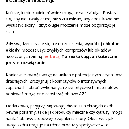
drażniących substancji.
Krótkie, letnie kąpiele również mogą przynieść ulgę. Postaraj
się, aby nie trwały dłużej niż
5-10 minut
, aby dodatkowo nie
wysuszyć skóry – zbyt długie moczenie może pogorszyć jej
stan.
Gdy swędzenie staje się nie do zniesienia, wypróbuj
chłodne
okłady
. Możesz użyć zwykłych kompresów lub okładów
nasączonych zimną
herbatą
.
To zaskakująco skuteczne i
proste rozwiązanie.
Koniecznie zwróć uwagę na unikanie potencjalnych czynników
drażniących. Zrezygnuj z kosmetyków o intensywnych
zapachach i ubrań wykonanych z syntetycznych materiałów,
ponieważ mogą one zaostrzać objawy AZS.
Dodatkowo, przyjrzyj się swojej diecie. U niektórych osób
pewne pokarmy, takie jak produkty mleczne czy cytrusy, mogą
nasilać objawy atopowego zapalenia skóry. Obserwuj, jak
twoja skóra reaguje na różne produkty spożywcze – to