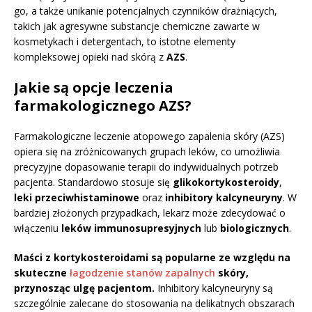
go, a także unikanie potencjalnych czynników drażniących,
takich jak agresywne substancje chemiczne zawarte w
kosmetykach i detergentach, to istotne elementy
kompleksowej opieki nad skórą z
AZS
.
Jakie są opcje leczenia
farmakologicznego AZS?
Farmakologiczne leczenie atopowego zapalenia skóry (AZS)
opiera się na zróżnicowanych grupach leków, co umożliwia
precyzyjne dopasowanie terapii do indywidualnych potrzeb
pacjenta. Standardowo stosuje się
glikokortykosteroidy
,
leki przeciwhistaminowe
oraz
inhibitory kalcyneuryny
. W
bardziej złożonych przypadkach, lekarz może zdecydować o
włączeniu
leków immunosupresyjnych
lub
biologicznych
.
Maści z kortykosteroidami są popularne ze względu na
skuteczne
łagodzenie stanów zapalnych
skóry,
przynosząc ulgę pacjentom.
Inhibitory kalcyneuryny są
szczególnie zalecane do stosowania na delikatnych obszarach