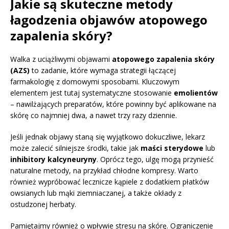
Jakie są skuteczne metody
łagodzenia objawów atopowego
zapalenia skóry?
Walka z uciążliwymi objawami
atopowego zapalenia skóry
(AZS)
to zadanie, które wymaga strategii łączącej
farmakologię z domowymi sposobami. Kluczowym
elementem jest tutaj systematyczne stosowanie
emolientów
– nawilżających preparatów, które powinny być aplikowane na
skórę co najmniej dwa, a nawet trzy razy dziennie.
Jeśli jednak objawy staną się wyjątkowo dokuczliwe, lekarz
może zalecić silniejsze środki, takie jak
maści sterydowe
lub
inhibitory kalcyneuryny
. Oprócz tego, ulgę mogą przynieść
naturalne metody, na przykład chłodne kompresy. Warto
również wypróbować lecznicze kąpiele z dodatkiem płatków
owsianych lub mąki ziemniaczanej, a także okłady z
ostudzonej herbaty.
Pamiętajmy również o wpływie stresu na skórę. Ograniczenie