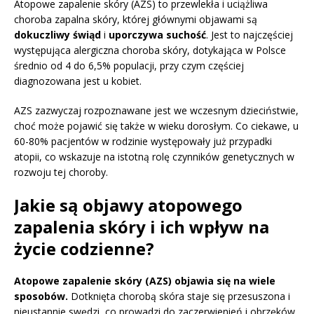
Atopowe zapalenie skóry (AZS) to przewlekła i uciążliwa
choroba zapalna skóry, której głównymi objawami są
dokuczliwy świąd
i
uporczywa suchość
. Jest to najczęściej
występująca alergiczna choroba skóry, dotykająca w Polsce
średnio od 4 do 6,5% populacji, przy czym częściej
diagnozowana jest u kobiet.
AZS zazwyczaj rozpoznawane jest we wczesnym dzieciństwie,
choć może pojawić się także w wieku dorosłym. Co ciekawe, u
60-80% pacjentów w rodzinie występowały już przypadki
atopii, co wskazuje na istotną rolę czynników genetycznych w
rozwoju tej choroby.
Jakie są objawy atopowego
zapalenia skóry i ich wpływ na
życie codzienne?
Atopowe zapalenie skóry (AZS) objawia się na wiele
sposobów.
Dotknięta chorobą skóra staje się przesuszona i
nieustannie swędzi, co prowadzi do zaczerwienień i obrzęków.