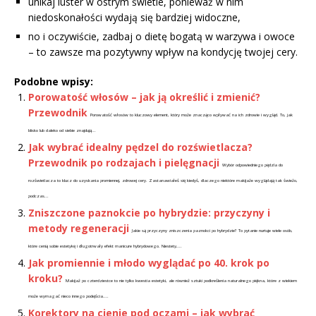
unikaj luster w ostrym świetle, ponieważ w nim
niedoskonałości wydają się bardziej widoczne,
no i oczywiście, zadbaj o dietę bogatą w warzywa i owoce
– to zawsze ma pozytywny wpływ na kondycję twojej cery.
Podobne wpisy:
Porowatość włosów – jak ją określić i zmienić?
Przewodnik
Porowatość włosów to kluczowy element, który może znacząco wpływać na ich zdrowie i wygląd. To, jak
blisko lub daleko od siebie znajdują...
Jak wybrać idealny pędzel do rozświetlacza?
Przewodnik po rodzajach i pielęgnacji
Wybór odpowiedniego pędzla do
rozświetlacza to klucz do uzyskania promiennej, zdrowej cery. Zastanawiałeś się kiedyś, dlaczego niektóre makijaże wyglądają tak świeżo,
podczas...
Zniszczone paznokcie po hybrydzie: przyczyny i
metody regeneracji
Jakie są przyczyny zniszczenia paznokci po hybrydzie? To pytanie nurtuje wiele osób,
które cenią sobie estetykę i długotrwały efekt manicure hybrydowego. Niestety,...
Jak promiennie i młodo wyglądać po 40. krok po
kroku?
Makijaż po czterdziestce to nie tylko kwestia estetyki, ale również sztuki podkreślenia naturalnego piękna, które z wiekiem
może wymagać nieco innego podejścia....
Korektory na cienie pod oczami – jak wybrać