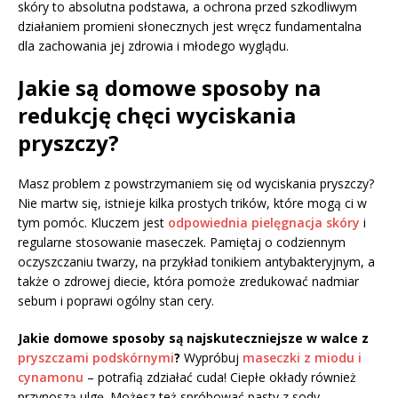
skóry to absolutna podstawa, a ochrona przed szkodliwym
działaniem promieni słonecznych jest wręcz fundamentalna
dla zachowania jej zdrowia i młodego wyglądu.
Jakie są domowe sposoby na
redukcję chęci wyciskania
pryszczy?
Masz problem z powstrzymaniem się od wyciskania pryszczy?
Nie martw się, istnieje kilka prostych trików, które mogą ci w
tym pomóc. Kluczem jest
odpowiednia pielęgnacja skóry
i
regularne stosowanie maseczek. Pamiętaj o codziennym
oczyszczaniu twarzy, na przykład tonikiem antybakteryjnym, a
także o zdrowej diecie, która pomoże zredukować nadmiar
sebum i poprawi ogólny stan cery.
Jakie domowe sposoby są najskuteczniejsze w walce z
pryszczami podskórnymi
?
Wypróbuj
maseczki z miodu i
cynamonu
– potrafią zdziałać cuda! Ciepłe okłady również
przynoszą ulgę. Możesz też spróbować pasty z sody