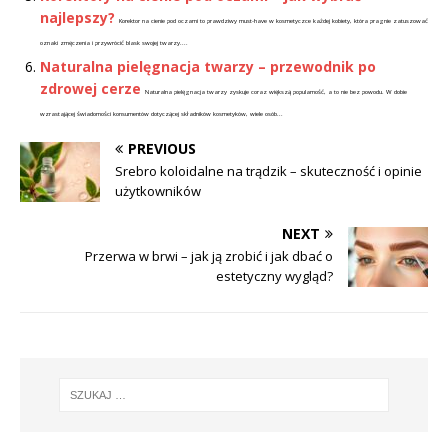
najlepszy?
Korektor na cienie pod oczami to prawdziwy must-have w kosmetyczce każdej kobiety, która pragnie zatuszować
oznaki zmęczenia i przywrócić blask swojej twarzy....
Naturalna pielęgnacja twarzy – przewodnik po
zdrowej cerze
Naturalna pielęgnacja twarzy zyskuje coraz większą popularność, a to nie bez powodu. W dobie
wzrastającej świadomości konsumentów dotyczącej składników kosmetyków, wiele osób...
PREVIOUS
Srebro koloidalne na trądzik – skuteczność i opinie
użytkowników
NEXT
Przerwa w brwi – jak ją zrobić i jak dbać o
estetyczny wygląd?