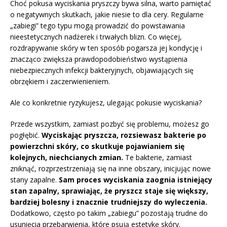
Choć pokusa wyciskania pryszczy bywa silna, warto pamiętać
o negatywnych skutkach, jakie niesie to dla cery. Regularne
„zabiegi” tego typu mogą prowadzić do powstawania
nieestetycznych nadżerek i trwałych blizn. Co więcej,
rozdrapywanie skóry w ten sposób pogarsza jej kondycję i
znacząco zwiększa prawdopodobieństwo wystąpienia
niebezpiecznych infekcji bakteryjnych, objawiających się
obrzękiem i zaczerwienieniem.
Ale co konkretnie ryzykujesz, ulegając pokusie wyciskania?
Przede wszystkim, zamiast pozbyć się problemu, możesz go
pogłębić.
Wyciskając pryszcza, rozsiewasz bakterie po
powierzchni skóry, co skutkuje pojawianiem się
kolejnych, niechcianych zmian.
Te bakterie, zamiast
zniknąć, rozprzestrzeniają się na inne obszary, inicjując nowe
stany zapalne.
Sam proces wyciskania zaognia istniejący
stan zapalny, sprawiając, że pryszcz staje się większy,
bardziej bolesny i znacznie trudniejszy do wyleczenia.
Dodatkowo, często po takim „zabiegu” pozostają trudne do
usunięcia przebarwienia, które psują estetykę skóry.