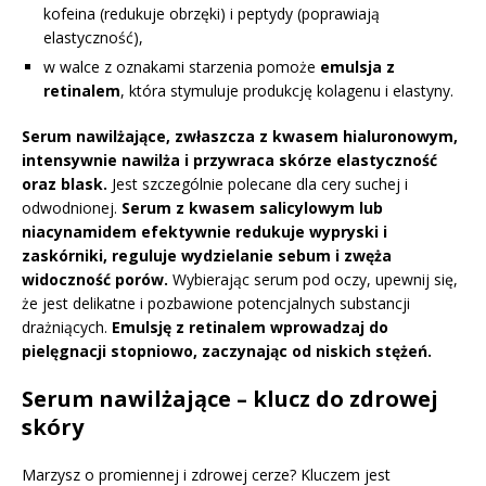
kofeina (redukuje obrzęki) i peptydy (poprawiają
elastyczność),
w walce z oznakami starzenia pomoże
emulsja z
retinalem
, która stymuluje produkcję kolagenu i elastyny.
Serum nawilżające, zwłaszcza z kwasem hialuronowym,
intensywnie nawilża i przywraca skórze elastyczność
oraz blask.
Jest szczególnie polecane dla cery suchej i
odwodnionej.
Serum z kwasem salicylowym lub
niacynamidem efektywnie redukuje wypryski i
zaskórniki, reguluje wydzielanie sebum i zwęża
widoczność porów.
Wybierając serum pod oczy, upewnij się,
że jest delikatne i pozbawione potencjalnych substancji
drażniących.
Emulsję z retinalem wprowadzaj do
pielęgnacji stopniowo, zaczynając od niskich stężeń.
Serum nawilżające – klucz do zdrowej
skóry
Marzysz o promiennej i zdrowej cerze? Kluczem jest