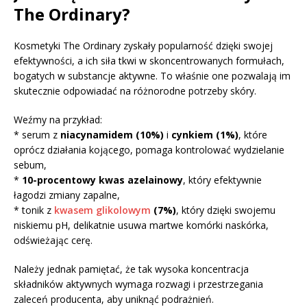
The Ordinary?
Kosmetyki The Ordinary zyskały popularność dzięki swojej
efektywności, a ich siła tkwi w skoncentrowanych formułach,
bogatych w substancje aktywne. To właśnie one pozwalają im
skutecznie odpowiadać na różnorodne potrzeby skóry.
Weźmy na przykład:
* serum z
niacynamidem (10%)
i
cynkiem (1%)
, które
oprócz działania kojącego, pomaga kontrolować wydzielanie
sebum,
*
10-procentowy kwas azelainowy
, który efektywnie
łagodzi zmiany zapalne,
* tonik z
kwasem glikolowym
(7%)
, który dzięki swojemu
niskiemu pH, delikatnie usuwa martwe komórki naskórka,
odświeżając cerę.
Należy jednak pamiętać, że tak wysoka koncentracja
składników aktywnych wymaga rozwagi i przestrzegania
zaleceń producenta, aby uniknąć podrażnień.