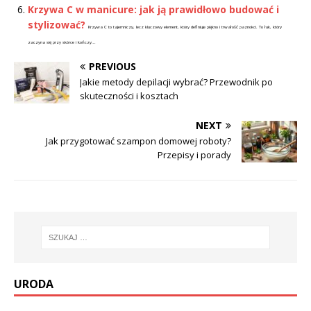
Krzywa C w manicure: jak ją prawidłowo budować i
stylizować?
Krzywa C to tajemniczy, lecz kluczowy element, który definiuje piękno i trwałość paznokci. To łuk, który
zaczyna się przy skórce i kończy...
PREVIOUS
Jakie metody depilacji wybrać? Przewodnik po
skuteczności i kosztach
NEXT
Jak przygotować szampon domowej roboty?
Przepisy i porady
URODA