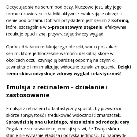
Decydując się na serum pod oczy, kluczowe jest, aby jego
formuła zawierała składniki aktywnie zwalczające obrzęki i
cienie pod oczami. Dobrym przykładem jest serum z
kofeiną
,
które, szczególnie w
5-procentowym stężeniu
, efektywnie
redukuje opuchliznę, przywracając świeży wygląd.
Oprócz działania redukującego obrzęki, warto poszukać
serum, które jednocześnie wzmocni delikatną skórę w
okolicach oczu, czyniąc ją bardziej odporną na czynniki
zewnętrzne i minimalizując widoczne oznaki zmęczenia.
Dzięki
temu skóra odzyskuje zdrowy wygląd i elastyczność.
Emulsja z retinalem – działanie i
zastosowanie
Emulsja z retinalem to fantastyczny sposób, by przywrócić
skórze sprężystość i zredukować widoczność zmarszczek.
Sprawdzi się ona u każdego, niezależnie od rodzaju cery.
Regularne stosowanie tej emulsji sprawi, że Twoja skóra
stanie się wyraźnie gładsza i odzyska jędrność. To naprawdę