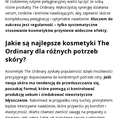
W codziennej rutynie pielęgnacyjnej warto łączyć ze sobą
różne produkty The Ordinary. Wykorzystaj synergię działania
serum, toników i kremów nawilżających, aby zapewnić skórze
kompleksową pielęgnację i optymalne nawilżenie.
Kluczem do
sukcesu jest regularność – tylko systematyczne
stosowanie kosmetyków przyniesie widoczne efekty.
Jakie są najlepsze kosmetyki The
Ordinary dla różnych potrzeb
skóry?
Kosmetyki The Ordinary zyskały popularność dzięki możliwości
precyzyjnego dopasowania do konkretnych potrzeb cery.
Jeśli
twoja skóra ma tendencję do przetłuszczania się,
poszukaj formuł, które pomogą ci kontrolować
produkcję sebum i zredukować nieestetyczne
błyszczenie.
Natomiast w przypadku cery suchej, priorytetem
będzie intensywne nawilżenie, które przywróci jej komfort i
elastyczność. Warto również zwrócić uwagę na preparaty o
działaniu anti-aging, takie jak popularne serum z retinolem,