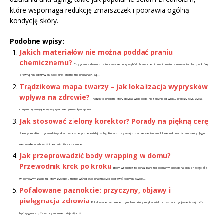
które wspomaga redukcję zmarszczek i poprawia ogólną
kondycję skóry.
Podobne wpisy:
Jakich materiałów nie można poddać praniu
chemicznemu?
Czy pralnia chemiczna to zawsze dobry wybór? Pranie chemiczne to metoda usuwania plam, w której
główną rolę odgrywają specjalne, chemiczne preparaty. Są...
Trądzikowa mapa twarzy – jak lokalizacja wyprysków
wpływa na zdrowie?
Trądzik to problem, który dotyka wiele osób, niezależnie od wieku, płci czy stylu życia.
Często pojawiające się wypryski nie tylko wpływają na...
Jak stosować zielony korektor? Porady na piękną cerę
Zielony korektor to prawdziwy skarb w kosmetyczce każdej osoby, która zmaga się z zaczerwienieniami lub niedoskonałościami skóry. Jego
niezwykłe właściwości neutralizujące czerwone...
Jak przeprowadzić body wrapping w domu?
Przewodnik krok po kroku
Body wrapping to coraz bardziej popularny sposób na pielęgnację ciała
w domowym zaciszu, który zyskuje uznanie wśród osób pragnących poprawić kondycję swojej...
Pofalowane paznokcie: przyczyny, objawy i
pielęgnacja zdrowia
Pofalowane paznokcie to problem, który dotyka wielu z nas, a ich pojawienie się może
być sygnałem, że w organizmie dzieje się coś...