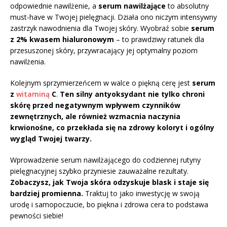
odpowiednie nawilżenie, a
serum nawilżające
to absolutny
must-have w Twojej pielęgnacji. Działa ono niczym intensywny
zastrzyk nawodnienia dla Twojej skóry. Wyobraź sobie
serum
z 2% kwasem hialuronowym
– to prawdziwy ratunek dla
przesuszonej skóry, przywracający jej optymalny poziom
nawilżenia.
Kolejnym sprzymierzeńcem w walce o piękną cerę jest
serum
z
witaminą
C
.
Ten silny antyoksydant nie tylko chroni
skórę przed negatywnym wpływem czynników
zewnętrznych, ale również wzmacnia naczynia
krwionośne, co przekłada się na zdrowy koloryt i ogólny
wygląd Twojej twarzy.
Wprowadzenie serum nawilżającego do codziennej rutyny
pielęgnacyjnej szybko przyniesie zauważalne rezultaty.
Zobaczysz, jak Twoja skóra odzyskuje blask i staje się
bardziej promienna.
Traktuj to jako inwestycję w swoją
urodę i samopoczucie, bo piękna i zdrowa cera to podstawa
pewności siebie!