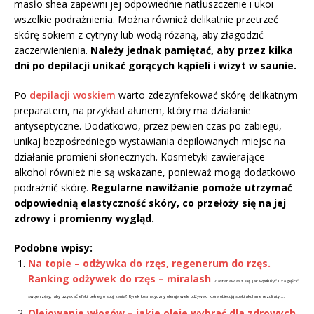
masło shea zapewni jej odpowiednie natłuszczenie i ukoi
wszelkie podrażnienia. Można również delikatnie przetrzeć
skórę sokiem z cytryny lub wodą różaną, aby złagodzić
zaczerwienienia.
Należy jednak pamiętać, aby przez kilka
dni po depilacji unikać gorących kąpieli i wizyt w saunie.
Po
depilacji woskiem
warto zdezynfekować skórę delikatnym
preparatem, na przykład ałunem, który ma działanie
antyseptyczne. Dodatkowo, przez pewien czas po zabiegu,
unikaj bezpośredniego wystawiania depilowanych miejsc na
działanie promieni słonecznych. Kosmetyki zawierające
alkohol również nie są wskazane, ponieważ mogą dodatkowo
podrażnić skórę.
Regularne nawilżanie pomoże utrzymać
odpowiednią elastyczność skóry, co przełoży się na jej
zdrowy i promienny wygląd.
Podobne wpisy:
Na topie – odżywka do rzęs, regenerum do rzęs.
Ranking odżywek do rzęs – miralash
Zastanawiasz się, jak wydłużyć i zagęścić
swoje rzęsy, aby uzyskać efekt pełnego spojrzenia? Rynek kosmetyczny oferuje wiele odżywek, które obiecują spektakularne rezultaty....
Olejowanie włosów – jakie oleje wybrać dla zdrowych