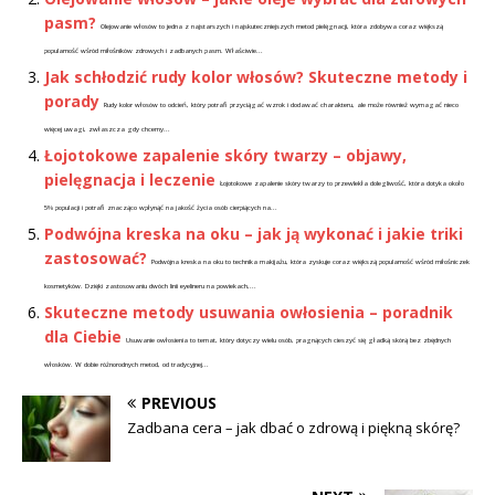
pasm?
Olejowanie włosów to jedna z najstarszych i najskuteczniejszych metod pielęgnacji, która zdobywa coraz większą
popularność wśród miłośników zdrowych i zadbanych pasm. Właściwie...
Jak schłodzić rudy kolor włosów? Skuteczne metody i
porady
Rudy kolor włosów to odcień, który potrafi przyciągać wzrok i dodawać charakteru, ale może również wymagać nieco
więcej uwagi, zwłaszcza gdy chcemy...
Łojotokowe zapalenie skóry twarzy – objawy,
pielęgnacja i leczenie
Łojotokowe zapalenie skóry twarzy to przewlekła dolegliwość, która dotyka około
5% populacji i potrafi znacząco wpłynąć na jakość życia osób cierpiących na...
Podwójna kreska na oku – jak ją wykonać i jakie triki
zastosować?
Podwójna kreska na oku to technika makijażu, która zyskuje coraz większą popularność wśród miłośniczek
kosmetyków. Dzięki zastosowaniu dwóch linii eyelineru na powiekach,...
Skuteczne metody usuwania owłosienia – poradnik
dla Ciebie
Usuwanie owłosienia to temat, który dotyczy wielu osób, pragnących cieszyć się gładką skórą bez zbędnych
włosków. W dobie różnorodnych metod, od tradycyjnej...
PREVIOUS
Zadbana cera – jak dbać o zdrową i piękną skórę?