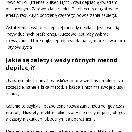
również IPL (Intense Pulsed Light), czyli depilację światłem
pulsacyjnym. Zarówno laser, jak i IPL obiecują długotrwałe
efekty, redukując potrzebę częstego powtarzania zabiegu.
Ostatecznie, wybór najlepszej metody depilacji jest kwestią
indywidualnych preferencji. Kluczowe jest, aby wybrać
rozwiązanie, które najlepiej odpowiada naszym oczekiwaniom
i stylowi życia.
Jakie są zalety i wady różnych metod
depilacji?
Usuwanie niechcianych włosków to powszechny problem. Na
szczęście, istnieje kilka metod, a każda z nich ma swoje plusy i
minusy.
Golenie to szybkie i bezbolesne rozwiązanie, idealne, gdy czas
gra rolę. Niestety, efekt gładkiej skóry nie utrzymuje się długo,
a częstym skutkiem ubocznym są podrażnienia.
Depilacja woskiem zapewnia trwalsze rezultaty. Należy liczyć