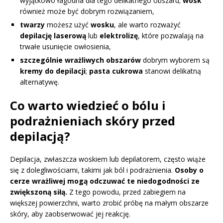
wyjątkowo łagodna dla tego delikatnego obszaru;
wosk
również może być dobrym rozwiązaniem,
twarzy
możesz użyć
wosku
, ale warto rozważyć
depilację laserową
lub
elektrolizę
, które pozwalają na
trwałe usunięcie owłosienia,
szczególnie wrażliwych obszarów
dobrym wyborem są
kremy do depilacji
;
pasta cukrowa
stanowi delikatną
alternatywę.
Co warto wiedzieć o bólu i
podrażnieniach skóry przed
depilacją?
Depilacja, zwłaszcza woskiem lub depilatorem, często wiąże
się z dolegliwościami, takimi jak ból i podrażnienia.
Osoby o
cerze wrażliwej mogą odczuwać te niedogodności ze
zwiększoną siłą.
Z tego powodu, przed zabiegiem na
większej powierzchni, warto zrobić próbę na małym obszarze
skóry, aby zaobserwować jej reakcję.