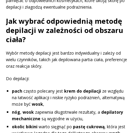
pamiętać o odpowiednich kosmetykach, które ukoją skórę po
depilacji i złagodzą ewentualne podrażnienia.
Jak wybrać odpowiednią metodę
depilacji w zależności od obszaru
ciała?
Wybór metody depilacji jest bardzo indywidualny i zależy od
wielu czynników, takich jak depilowana partia ciała, preferencje
oraz reakcja skóry.
Do depilacji:
pach
często polecany jest
krem do depilacji
ze względu
na łatwość aplikacji i niskie ryzyko podrażnień, alternatywą
może być
wosk
,
nóg
,
wosk
zapewnia długotrwałe rezultaty, a
depilatory
mechaniczne
są wygodne w użyciu,
okolic bikini
warto sięgnąć po
pastę cukrową
, która jest