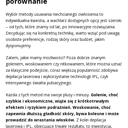
porównanie
Wybór metody usuwania niechcianego owłosienia to
indywidualna kwestia, a wachlarz dostępnych opcji jest szeroki
– od tych, które znamy od lat, po innowacyjne rozwiązania.
Decydując się na konkretną technikę, warto wziąć pod uwagę
osobiste preferencje, rodzaj skóry oraz budżet, jakim
dysponujemy.
Zatem, jakie mamy możliwości? Poza dobrze znanym
goleniem, woskowaniem czy nitkowaniem, które można uznać
za klasyczne podejście, coraz większą popularność zdobywa
depilacja laserowa i wykorzystanie technologii IPL, czyli
intensywnego światła pulsacyjnego.
Każda z tych metod ma swoje plusy i minusy.
Golenie, choć
szybkie i ekonomiczne, wiąże się z krótkotrwałym
efektem i ryzykiem podrażnień.
Woskowanie, choć
zapewnia dłuższą gładkość skóry, bywa bolesne i może
prowadzić do wrastania włosków.
Z kolei depilacja
laserowa i IPL, obiecujące trwałe rezultaty, to inwestycja,