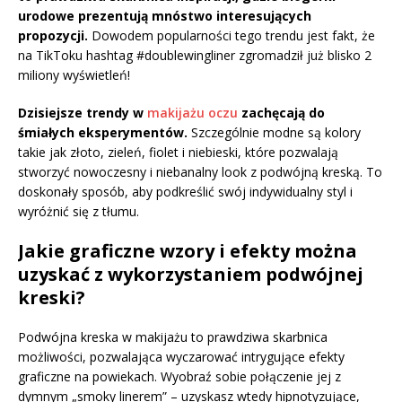
urodowe prezentują mnóstwo interesujących
propozycji.
Dowodem popularności tego trendu jest fakt, że
na TikToku hashtag #doublewingliner zgromadził już blisko 2
miliony wyświetleń!
Dzisiejsze trendy w
makijażu oczu
zachęcają do
śmiałych eksperymentów.
Szczególnie modne są kolory
takie jak złoto, zieleń, fiolet i niebieski, które pozwalają
stworzyć nowoczesny i niebanalny look z podwójną kreską. To
doskonały sposób, aby podkreślić swój indywidualny styl i
wyróżnić się z tłumu.
Jakie graficzne wzory i efekty można
uzyskać z wykorzystaniem podwójnej
kreski?
Podwójna kreska w makijażu to prawdziwa skarbnica
możliwości, pozwalająca wyczarować intrygujące efekty
graficzne na powiekach. Wyobraź sobie połączenie jej z
dymnym „smoky linerem” – uzyskasz wtedy hipnotyzujące,