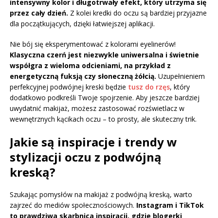
intensywny kolor i długotrwały efekt, który utrzyma się
przez cały dzień.
Z kolei kredki do oczu są bardziej przyjazne
dla początkujących, dzięki łatwiejszej aplikacji.
Nie bój się eksperymentować z kolorami eyelinerów!
Klasyczna czerń jest niezwykle uniwersalna i świetnie
współgra z wieloma odcieniami, na przykład z
energetyczną fuksją czy słoneczną żółcią.
Uzupełnieniem
perfekcyjnej podwójnej kreski będzie
tusz do rzęs
, który
dodatkowo podkreśli Twoje spojrzenie. Aby jeszcze bardziej
uwydatnić makijaż, możesz zastosować rozświetlacz w
wewnętrznych kącikach oczu – to prosty, ale skuteczny trik.
Jakie są inspiracje i trendy w
stylizacji oczu z podwójną
kreską?
Szukając pomysłów na makijaż z podwójną kreską, warto
zajrzeć do mediów społecznościowych.
Instagram i TikTok
to prawdziwa skarbnica inspiracji, gdzie blogerki