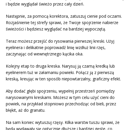
i będzie wyglądał świeżo przez cały dzień.
Następnie, za pomocą korektora, zatuszuj cienie pod oczami.
Rozjaśnienie tej strefy sprawi, że Twoje spojrzenie nabierze
świeżości i będziesz wyglądać na bardziej wypoczętą.
Teraz możesz przejść do rysowania pierwszej kreski. Użyj
eyelinera i delikatnie poprowadź linię wzdłuż linii rzęs,
zaczynając od wewnętrznego kącika oka.
Kolejny etap to druga kreska. Narysuj ją czarną kredką lub
eyelinerem tuż w załamaniu powieki. Połącz ją z pierwszą
kreską, kreując w ten sposób niepowtarzalny, graficzny efekt.
Aby dodać głębi spojrzeniu, wypełnij przestrzeń pomiędzy
narysowanymi kreskami. Możesz w tym celu użyć cieni do
powiek, na przykład stopniowo przechodząc od bieli, przez
błękit, aż do granatu.
Na sam koniec wytuszuj rzęsy. Kilka warstw tuszu sprawi, że
będą wydawały się optycznie dłuższe i bardziej gęste, co