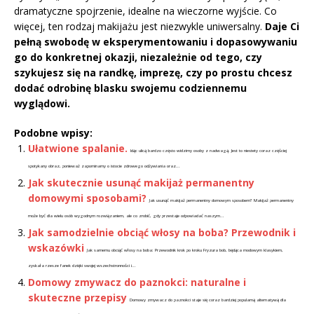
dramatyczne spojrzenie, idealne na wieczorne wyjście. Co
więcej, ten rodzaj makijażu jest niezwykle uniwersalny.
Daje Ci
pełną swobodę w eksperymentowaniu i dopasowywaniu
go do konkretnej okazji, niezależnie od tego, czy
szykujesz się na randkę, imprezę, czy po prostu chcesz
dodać odrobinę blasku swojemu codziennemu
wyglądowi.
Podobne wpisy:
Ułatwione spalanie.
Idąc ulicą bardzo często widzimy osoby z nadwagą. Jest to niestety coraz częściej
spotykany obraz, ponieważ zapominamy o istocie zdrowego odżywiania oraz...
Jak skutecznie usunąć makijaż permanentny
domowymi sposobami?
Jak usunąć makijaż permanentny domowym sposobem? Makijaż permanentny
może być dla wielu osób wygodnym rozwiązaniem, ale co zrobić, gdy przestaje odpowiadać naszym...
Jak samodzielnie obciąć włosy na boba? Przewodnik i
wskazówki
Jak samemu obciąć włosy na boba: Przewodnik krok po kroku Fryzura bob, będąca modowym klasykiem,
zyskała rzesze fanek dzięki swojej wszechstronności i...
Domowy zmywacz do paznokci: naturalne i
skuteczne przepisy
Domowy zmywacz do paznokci staje się coraz bardziej popularną alternatywą dla