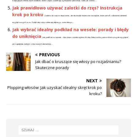
tradycyjnych chemicznych środków, które często zawierają agresywne substancje, takie jak aceton....
Jak prawidłowo używać zalotki do rzęs? Instrukcja
krok po kroku
Zalotka do rzęs to niepozorne, ale niezwykle skuteczne narzędzie, które potrafi całkowicie odmienić
wygląd naszych oczu. Dzięki niej rzęsy nabierają pięknego, naturalnego...
Jak wybrać idealny podkład na wesele: porady i błędy
do uniknięcia
Jaki podkład na wesele – kluczowe czynniki wyboru W dniu ślubu każda panna młoda pragnie wyglądać
jak najpiękniej. Jednym z kluczowych elementów...
PREVIOUS
Jak dbać o kruszące się włosy po rozjaśnianiu?
Skuteczne porady
NEXT
Plopping włosów: Jak uzyskać idealny skręt krok po
kroku?