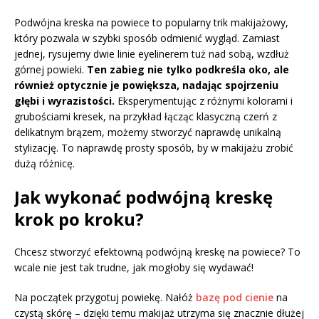
Podwójna kreska na powiece to popularny trik makijażowy,
który pozwala w szybki sposób odmienić wygląd. Zamiast
jednej, rysujemy dwie linie eyelinerem tuż nad sobą, wzdłuż
górnej powieki.
Ten zabieg nie tylko podkreśla oko, ale
również optycznie je powiększa, nadając spojrzeniu
głębi i wyrazistości.
Eksperymentując z różnymi kolorami i
grubościami kresek, na przykład łącząc klasyczną czerń z
delikatnym brązem, możemy stworzyć naprawdę unikalną
stylizację. To naprawdę prosty sposób, by w makijażu zrobić
dużą różnicę.
Jak wykonać podwójną kreskę
krok po kroku?
Chcesz stworzyć efektowną podwójną kreskę na powiece? To
wcale nie jest tak trudne, jak mogłoby się wydawać!
Na początek przygotuj powiekę. Nałóż
bazę pod cienie
na
czystą skórę – dzięki temu makijaż utrzyma się znacznie dłużej