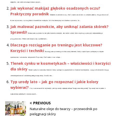
objętości, ale także emanuje dziewczęcym...
Jak wykonać makijaż głęboko osadzonych oczu?
Praktyczny poradnik
Głęboko osadzone oczy, choć często uważane za atrybut piękna, mogą stwarzać
liczne wyzwania, szczególnie w kontekście makijażu. Ich charakterystyczna budowa sprawia, że...
Jak malować paznokcie, aby uniknąć zalania skórek?
Sprawdź!
Malowanie paznokci to nie tylko kwestia estetyki, ale także sztuki, która wymaga precyzji i odpowiedniego
przygotowania. Wiele osób boryka się z problemem...
Dlaczego rozciąganie po treningu jest kluczowe?
Korzyści i techniki
Rozciąganie po treningu to kluczowy element, który często bywa pomijany w rutynie
sportowców i amatorów aktywności fizycznej. Choć wielu z nas zdaje...
Tlenek cynku w kosmetykach – właściwości i korzyści
dla skóry
Tlenek cynku to naturalny minerał, który zyskuje na popularności w świecie kosmetyków, a jego właściwości mogą
zrewolucjonizować codzienną pielęgnację skóry. Działa nie...
Typ urody lato – jak go rozpoznać i jakie kolory
wybierać?
Czy zastanawiałaś się kiedyś, jaki typ urody najlepiej oddaje Twoją naturalną urodę? Typ urody lato to jeden z
najbardziej subtelnych i stonowanych...
PREVIOUS
Naturalne oleje do twarzy – przewodnik po
pielęgnacji skóry