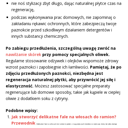
nie noś stylizacji zbyt długo, dając naturalnej płytce czas na
regenerację,
podczas wykonywania prac domowych, nie zapominaj o
zakładaniu rękawic ochronnych, które zabezpieczą twoje
paznokcie przed szkodliwym działaniem detergentów i
innych substancji chemicznych.
Po zabiegu przedłużenia, szczególną uwagę zwróć na
nawilżanie skórek
przy pomocy specjalnych oliwek.
Regularne stosowanie odżywek i olejków wspomoże zdrowy
wzrost paznokci i zapobiegnie ich łamliwości.
Pamiętaj, że po
zdjęciu przedłużonych paznokci, niezbędna jest
regeneracja naturalnej płytki, aby przywrócić jej siłę i
elastyczność.
Możesz zastosować specjalne preparaty
regenerujące lub domowe sposoby, takie jak kąpiele w ciepłej
oliwie z dodatkiem soku z cytryny.
Podobne wpisy:
Jak stworzyć delikatne fale na włosach do ramion?
Przewodnik
Delikatne fale na włosach do ramion to jeden z najgorętszych trendów w stylizacji, który nie tylko dodaje