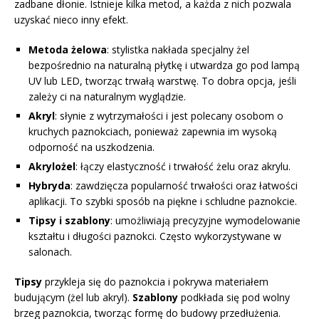
zadbane dłonie. Istnieje kilka metod, a każda z nich pozwala
uzyskać nieco inny efekt.
Metoda żelowa
: stylistka nakłada specjalny żel
bezpośrednio na naturalną płytkę i utwardza go pod lampą
UV lub LED, tworząc trwałą warstwę. To dobra opcja, jeśli
zależy ci na naturalnym wyglądzie.
Akryl
: słynie z wytrzymałości i jest polecany osobom o
kruchych paznokciach, ponieważ zapewnia im wysoką
odporność na uszkodzenia.
Akrylożel
: łączy elastyczność i trwałość żelu oraz akrylu.
Hybryda
: zawdzięcza popularność trwałości oraz łatwości
aplikacji. To szybki sposób na piękne i schludne paznokcie.
Tipsy i szablony
: umożliwiają precyzyjne wymodelowanie
kształtu i długości paznokci. Często wykorzystywane w
salonach.
Tipsy
przykleja się do paznokcia i pokrywa materiałem
budującym (żel lub akryl).
Szablony
podkłada się pod wolny
brzeg paznokcia, tworząc formę do budowy przedłużenia.