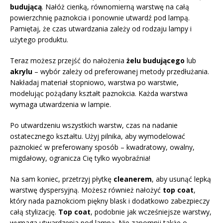
budującą
. Nałóż cienką, równomierną warstwę na całą
powierzchnię paznokcia i ponownie utwardź pod lampą.
Pamiętaj, że czas utwardzania zależy od rodzaju lampy i
użytego produktu.
Teraz możesz przejść do nałożenia
żelu budującego
lub
akrylu
– wybór zależy od preferowanej metody przedłużania.
Nakładaj materiał stopniowo, warstwa po warstwie,
modelując pożądany kształt paznokcia. Każda warstwa
wymaga utwardzenia w lampie.
Po utwardzeniu wszystkich warstw, czas na nadanie
ostatecznego kształtu. Użyj pilnika, aby wymodelować
paznokieć w preferowany sposób – kwadratowy, owalny,
migdałowy, ogranicza Cię tylko wyobraźnia!
Na sam koniec, przetrzyj płytkę
cleanerem
, aby usunąć lepką
warstwę dyspersyjną. Możesz również nałożyć
top coat
,
który nada paznokciom piękny blask i dodatkowo zabezpieczy
całą stylizację.
Top coat
, podobnie jak wcześniejsze warstwy,
wymaga utwardzenia pod lampą. Nie zapomnij także o