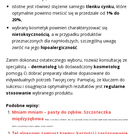
istotne jest również stężenie samego
tlenku cynku
, które
optymalnie powinno mieścić się w przedziale od
1% do
20%
,
wybrany kosmetyk powinien charakteryzować się
nietoksycznością
, a w przypadku produktów
przeznaczonych dla najmłodszych, szczególną uwagę
zwróć na jego
hipoalergiczność
.
Zanim dokonasz ostatecznego wyboru, rozważ konsultację ze
specjalistą –
dermatolog
lub doświadczony
kosmetolog
pomogą Ci dobrać preparaty idealnie dopasowane do
indywidualnych potrzeb Twojej cery. Pamiętaj, że kluczem do
sukcesu i osiągnięcia optymalnych rezultatów jest
regularne
stosowanie
wybranego produktu.
Podobne wpisy:
Mniam mniam – pasty do zębów. Szczoteczka
międzyzębowa
Wielu z nas dba o uśmiech, ale czy naprawdę znamy wszystkie tajniki skutecznej higieny jamy ustnej?
Oprócz regularnego mycia zębów, warto zwrócić...
Żel aloesowy zamiast kremu: korzyści i zastosowanie