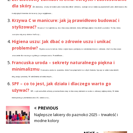
dla skóry
Żel aloesowy, znany od stuleci jako naturalny eliksir zdrowia, zyskuje coraz większą popularność jako alternatywa dla
tradycyjnych kremów do twarzy. Jego wyjątkowe...
Krzywa C w manicure: jak ją prawidłowo budować i
stylizować?
Krzywa C to tajemniczy, lecz kluczowy element, który definiuje piękno i trwałość paznokci. To łuk, który
zaczyna się przy skórce i kończy...
Higiena uszu: Jak dbać o zdrowie uszu i unikać
problemów?
Higiena uszu to temat, który często bywa pomijany w codziennej trosce o zdrowie, choć ma kluczowe
znaczenie dla naszego ogólnego samopoczucia. Prawidłowe...
Francuska uroda – sekrety naturalnego piękna i
minimalizmu
Francuska uroda to zjawisko, które fascynuje ludzi na całym świecie, łącząc w sobie naturalność,
elegancję i prostotę. W odróżnieniu od wielu innych...
SPF – co to jest, jak działa i dlaczego warto go
używać?
SPF, czyli wskaźnik ochrony przeciwsłonecznej, to kluczowy element w walce o zdrową i piękną skórę. W dobie
intensywnego promieniowania UV, wiedza na...
PREVIOUS
Najlepsze lakiery do paznokci 2025 – trwałość i
modne kolory