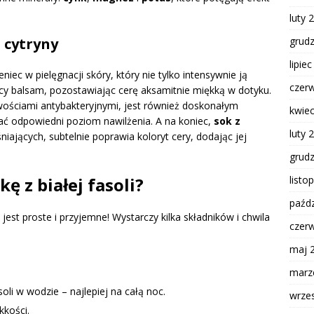
luty 
grud
 cytryny
lipie
iec w pielęgnacji skóry, który nie tylko intensywnie ją
czer
jący balsam, pozostawiając cerę aksamitnie miękką w dotyku.
wościami antybakteryjnymi, jest również doskonałym
kwie
 odpowiedni poziom nawilżenia. A na koniec,
sok z
luty 
niających, subtelnie poprawia koloryt cery, dodając jej
grud
listo
 z białej fasoli?
paźdz
jest proste i przyjemne! Wystarczy kilka składników i chwila
czer
maj 
marz
oli w wodzie – najlepiej na całą noc.
wrze
kkości.