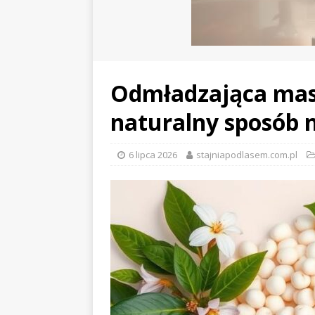
Odmładzająca masec
naturalny sposób 
6 lipca 2026
stajniapodlasem.com.pl