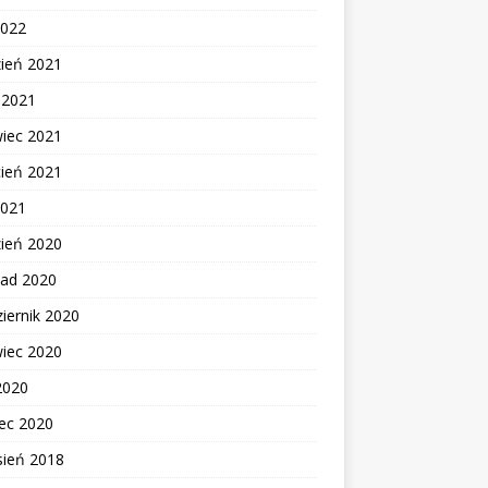
2022
zień 2021
c 2021
wiec 2021
cień 2021
2021
zień 2020
pad 2020
iernik 2020
wiec 2020
2020
ec 2020
sień 2018