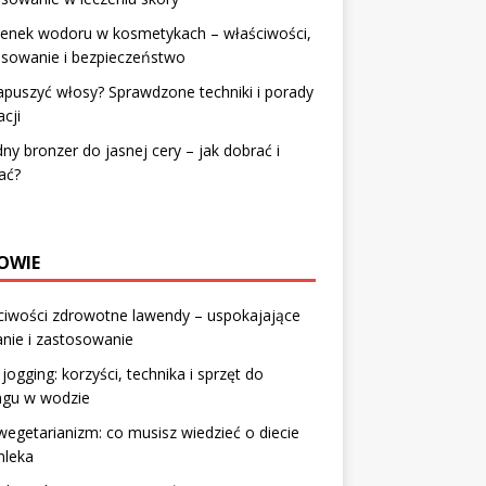
lenek wodoru w kosmetykach – właściwości,
osowanie i bezpieczeństwo
apuszyć włosy? Sprawdzone techniki i porady
acji
ny bronzer do jasnej cery – jak dobrać i
ać?
OWIE
ciwości zdrowotne lawendy – uspokajające
anie i zastosowanie
jogging: korzyści, technika i sprzęt do
ngu w wodzie
getarianizm: co musisz wiedzieć o diecie
mleka