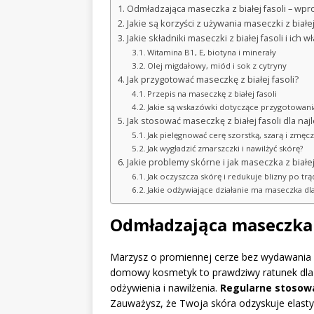
Odmładzająca maseczka z białej fasoli – wp
Jakie są korzyści z używania maseczki z białej
Jakie składniki maseczki z białej fasoli i ich w
Witamina B1, E, biotyna i minerały
Olej migdałowy, miód i sok z cytryny
Jak przygotować maseczkę z białej fasoli?
Przepis na maseczkę z białej fasoli
Jakie są wskazówki dotyczące przygotowania 
Jak stosować maseczkę z białej fasoli dla na
Jak pielęgnować cerę szorstką, szarą i zmęc
Jak wygładzić zmarszczki i nawilżyć skórę?
Jakie problemy skórne i jak maseczka z białe
Jak oczyszcza skórę i redukuje blizny po trą
Jakie odżywiające działanie ma maseczka dla
Odmładzająca maseczka z
Marzysz o promiennej cerze bez wydawania fo
domowy kosmetyk to prawdziwy ratunek dla sz
odżywienia i nawilżenia.
Regularne stosowa
Zauważysz, że Twoja skóra odzyskuje elastycz