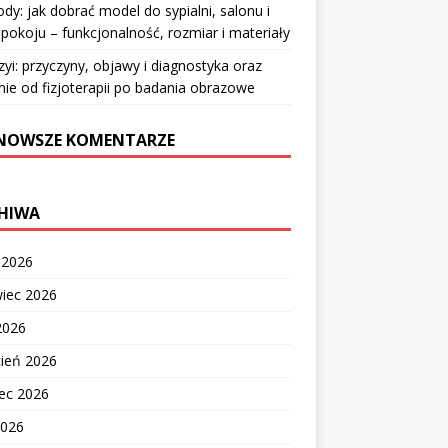
y: jak dobrać model do sypialni, salonu i
pokoju – funkcjonalność, rozmiar i materiały
zyi: przyczyny, objawy i diagnostyka oraz
nie od fizjoterapii po badania obrazowe
NOWSZE KOMENTARZE
HIWA
c 2026
wiec 2026
2026
cień 2026
ec 2026
2026