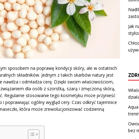
Nadt
zast
Jak n
styliz
Chłod
używ
nym sposobem na poprawę kondycji skóry, ale w ostatnich
ZDR
uralnych składników. Jednym z takich skarbów natury jest
akże nawilża i odmładza cerę. Dzięki swoim właściwościom,
rozwiązaniem dla osób z szorstką, szarą i zmęczoną skórą,
Właś
ość. Regularne stosowanie tego kosmetyku może przynieść
dział
i i poprawiając ogólny wygląd cery. Czas odkryć tajemnice
Aqua 
j maseczki, która może zrewolucjonizować codzienną
treni
Owowe
bez 