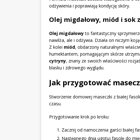
odżywienia i poprawiają kondycję skóry.
Olej migdałowy, miód i sok z
Olej migdałowy
to fantastyczny sprzymierzen
nawilża, ale i odżywia. Działa on niczym ko
Z kolei
miód
, obdarzony naturalnymi właści
humektantem, pomagającym skórze utrzymać
cytryny
, znany ze swoich właściwości rozjaś
blasku i zdrowego wyglądu.
Jak przygotować maseczkę
Stworzenie domowej maseczki z białej fasoli 
czasu.
Przygotowanie krok po kroku:
Zacznij od namoczenia garści białej fas
Następnego dnia ugotuj fasolę do mię