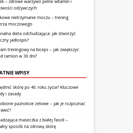
ek – zdrowe warzywo pełne witamin i
ciwości odżywczych
kowe nietrzymanie moczu – trening
erza moczowego
nalna dieta odchudzająca: jak stworzyć
czny jadłospis?
am treningowy na biceps – jak zwiększyć
d ramion w 30 dni?
ATNIE WPISY
jędrnić skórę po 40. roku życia? Kluczowe
dy i zasady
robione paznokcie żelowe – jak je rozpoznać
rawić?
dzająca maseczka z białej fasoli –
alny sposób na zdrową skórę