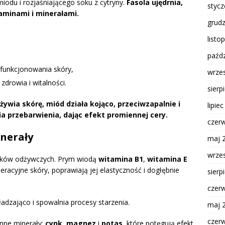
odu i rozjaśniającego soku z cytryny.
Fasola ujędrnia,
styc
taminami i minerałami.
grud
listo
paźdz
 funkcjonowania skóry,
wrze
zdrowia i witalności.
sierp
żywia skórę, miód działa kojąco, przeciwzapalnie i
lipie
ia przebarwienia, dając efekt promiennej cery.
czer
inerały
maj 
wrze
dników odżywczych. Prym wiodą
witamina B1
,
witamina E
eracyjne skóry, poprawiają jej elastyczność i dogłębnie
sierp
czer
ładzająco i spowalnia procesy starzenia.
maj 
czer
nne minerały:
cynk
,
magnez
i
potas
, które potęgują efekt