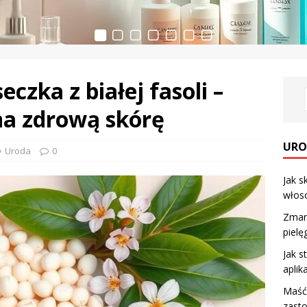
zka z białej fasoli –
na zdrową skórę
URO
Uroda
0
Jak s
włos
Zmars
pielę
Jak s
aplik
Maść 
zasto