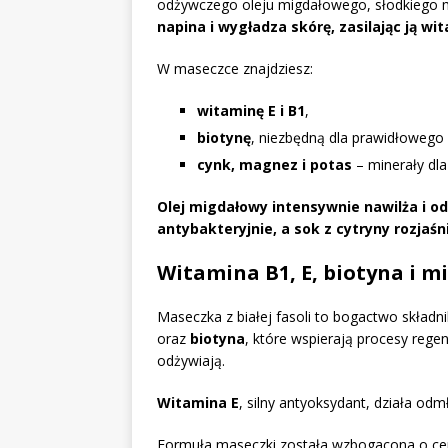
odżywczego oleju migdałowego, słodkiego mi
napina i wygładza skórę, zasilając ją wi
W maseczce znajdziesz:
witaminę E i B1
,
biotynę
, niezbędną dla prawidłowego
cynk, magnez i potas
– minerały dla 
Olej migdałowy intensywnie nawilża i od
antybakteryjnie, a sok z cytryny rozjaśn
Witamina B1, E, biotyna i m
Maseczka z białej fasoli to bogactwo skła
oraz
biotyna
, które wspierają procesy regen
odżywiają.
Witamina E
, silny antyoksydant, działa odm
Formuła maseczki została wzbogacona o ce