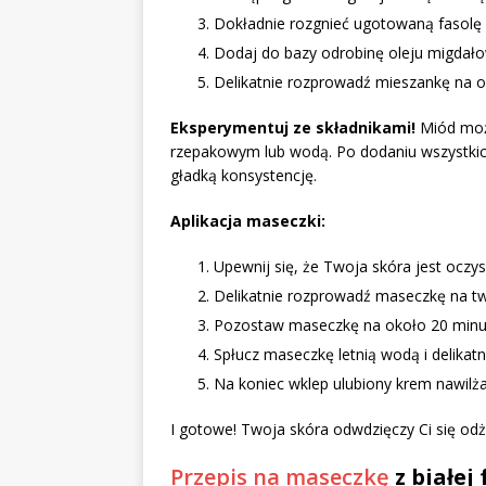
Dokładnie rozgnieć ugotowaną fasolę n
Dodaj do bazy odrobinę oleju migdałow
Delikatnie rozprowadź mieszankę na 
Eksperymentuj ze składnikami!
Miód może
rzepakowym lub wodą. Po dodaniu wszystkich 
gładką konsystencję.
Aplikacja maseczki:
Upewnij się, że Twoja skóra jest oczy
Delikatnie rozprowadź maseczkę na twar
Pozostaw maseczkę na około 20 minu
Spłucz maseczkę letnią wodą i delikatn
Na koniec wklep ulubiony krem nawilża
I gotowe! Twoja skóra odwdzięczy Ci się o
Przepis na maseczkę
z białej 