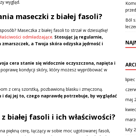
zy wygląd.
Komod
przed
nia maseczki z białej fasoli?
Ból s
lecze
posób? Maseczka z białej fasoli to strzał w dziesiątkę!
łaściwości odmładzające
.
Stosując ją regularnie,
NAJ
zmarszczek, a Twoja skóra odzyska jędrność i
oja cera stanie się widocznie oczyszczona, napięta i
ARC
poprawę kondycji skóry, który możesz wypróbować w
lipie
om z cerą szorstką, pozbawioną blasku i zmęczoną.
czer
 i daj jej to, czego naprawdę potrzebuje, by wyglądać
maj 
kwie
z białej fasoli i ich właściwości?
marz
luty 
 na piękną cerę, łączący w sobie moc ugotowanej fasoli,