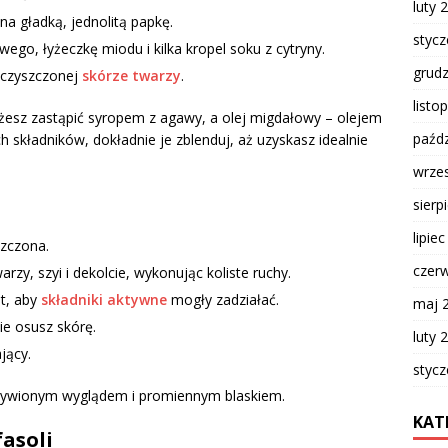
luty 
a gładką, jednolitą papkę.
styc
ego, łyżeczkę miodu i kilka kropel soku z cytryny.
grud
oczyszczonej
skórze twarzy
.
listo
sz zastąpić syropem z agawy, a olej migdałowy – olejem
paźdz
składników, dokładnie je zblenduj, aż uzyskasz idealnie
wrze
sierp
lipie
szczona.
czer
zy, szyi i dekolcie, wykonując koliste ruchy.
t, aby
składniki aktywne
mogły zadziałać.
maj 
ie osusz skórę.
luty 
jący.
styc
dżywionym wyglądem i promiennym blaskiem.
KAT
fasoli