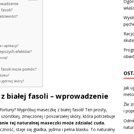
Ogór
rowadzenie
właś
 fasoli?
łaściwości?
Wysił
pęch
Racjo
skute
i aplikacji?
Progr
jlepszych efektów?
obwó
zoną?
j fasoli może pomóc?
OST
dziku?
 jędrnej skóry?
Jak u
 białej fasoli – wprowadzenie
meto
Źle z
rtuny? Wypróbuj maseczkę z białej fasoli! Ten prosty,
i pop
orstkiej, zmęczonej i poszarzałej skóry, która potrzebuje
Odmła
nie tej naturalnej maseczki może zdziałać cuda.
natur
ność, staje się gładka, jędrna i pełna blasku. To naturalny