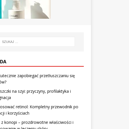
DA
kutecznie zapobiegać przetłuszczaniu się
ów?
zczki na szyi: przyczyny, profilaktyka i
gnacja
tosować retinol: Kompletny przewodnik po
acji i korzyściach
z konopi – prozdrowotne właściwości i
sowanie w leczeniu skóry