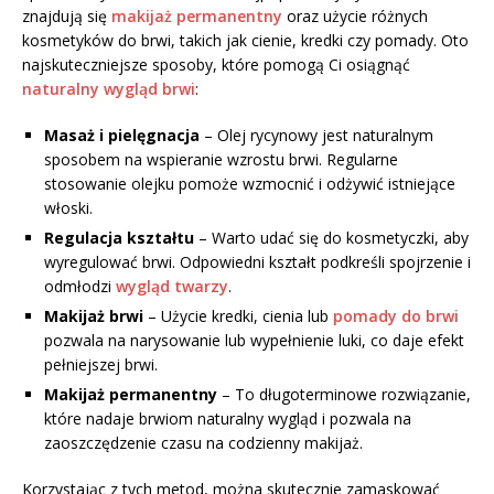
znajdują się
makijaż permanentny
oraz użycie różnych
kosmetyków do brwi, takich jak cienie, kredki czy pomady. Oto
najskuteczniejsze sposoby, które pomogą Ci osiągnąć
naturalny wygląd brwi
:
Masaż i pielęgnacja
– Olej rycynowy jest naturalnym
sposobem na wspieranie wzrostu brwi. Regularne
stosowanie olejku pomoże wzmocnić i odżywić istniejące
włoski.
Regulacja kształtu
– Warto udać się do kosmetyczki, aby
wyregulować brwi. Odpowiedni kształt podkreśli spojrzenie i
odmłodzi
wygląd twarzy
.
Makijaż brwi
– Użycie kredki, cienia lub
pomady do brwi
pozwala na narysowanie lub wypełnienie luki, co daje efekt
pełniejszej brwi.
Makijaż permanentny
– To długoterminowe rozwiązanie,
które nadaje brwiom naturalny wygląd i pozwala na
zaoszczędzenie czasu na codzienny makijaż.
Korzystając z tych metod, można skutecznie zamaskować