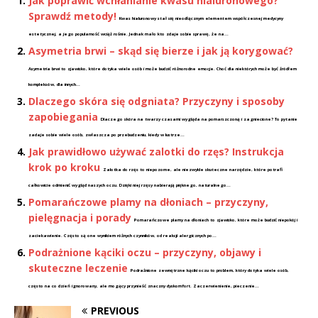
Jak poprawić wchłanianie kwasu hialuronowego?
Sprawdź metody!
Kwas hialuronowy stał się nieodłącznym elementem współczesnej medycyny
estetycznej, a jego popularność wciąż rośnie. Jednak mało kto zdaje sobie sprawę, że na...
Asymetria brwi – skąd się bierze i jak ją korygować?
Asymetria brwi to zjawisko, które dotyka wiele osób i może budzić różnorodne emocje. Choć dla niektórych może być źródłem
kompleksów, dla innych...
Dlaczego skóra się odgniata? Przyczyny i sposoby
zapobiegania
Dlaczego skóra na twarzy czasami wygląda na pomarszczoną i zagniecione? To pytanie
zadaje sobie wiele osób, zwłaszcza po przebudzeniu, kiedy w lustrze...
Jak prawidłowo używać zalotki do rzęs? Instrukcja
krok po kroku
Zalotka do rzęs to niepozorne, ale niezwykle skuteczne narzędzie, które potrafi
całkowicie odmienić wygląd naszych oczu. Dzięki niej rzęsy nabierają pięknego, naturalnego...
Pomarańczowe plamy na dłoniach – przyczyny,
pielęgnacja i porady
Pomarańczowe plamy na dłoniach to zjawisko, które może budzić niepokój i
zaciekawienie. Często są one wynikiem różnych czynników, od reakcji alergicznych po...
Podrażnione kąciki oczu – przyczyny, objawy i
skuteczne leczenie
Podrażnione zewnętrzne kąciki oczu to problem, który dotyka wiele osób,
często na co dzień ignorowany, ale mogący przynieść znaczny dyskomfort. Zaczerwienienie, pieczenie...
PREVIOUS