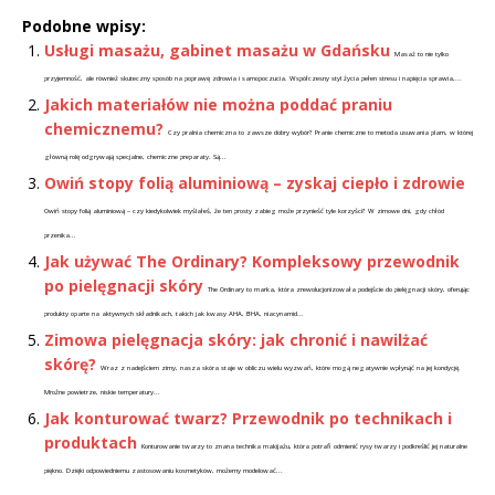
Podobne wpisy:
Usługi masażu, gabinet masażu w Gdańsku
Masaż to nie tylko
przyjemność, ale również skuteczny sposób na poprawę zdrowia i samopoczucia. Współczesny styl życia pełen stresu i napięcia sprawia,...
Jakich materiałów nie można poddać praniu
chemicznemu?
Czy pralnia chemiczna to zawsze dobry wybór? Pranie chemiczne to metoda usuwania plam, w której
główną rolę odgrywają specjalne, chemiczne preparaty. Są...
Owiń stopy folią aluminiową – zyskaj ciepło i zdrowie
Owiń stopy folią aluminiową – czy kiedykolwiek myślałeś, że ten prosty zabieg może przynieść tyle korzyści? W zimowe dni, gdy chłód
przenika...
Jak używać The Ordinary? Kompleksowy przewodnik
po pielęgnacji skóry
The Ordinary to marka, która zrewolucjonizowała podejście do pielęgnacji skóry, oferując
produkty oparte na aktywnych składnikach, takich jak kwasy AHA, BHA, niacynamid...
Zimowa pielęgnacja skóry: jak chronić i nawilżać
skórę?
Wraz z nadejściem zimy, nasza skóra staje w obliczu wielu wyzwań, które mogą negatywnie wpłynąć na jej kondycję.
Mroźne powietrze, niskie temperatury...
Jak konturować twarz? Przewodnik po technikach i
produktach
Konturowanie twarzy to znana technika makijażu, która potrafi odmienić rysy twarzy i podkreślić jej naturalne
piękno. Dzięki odpowiedniemu zastosowaniu kosmetyków, możemy modelować...