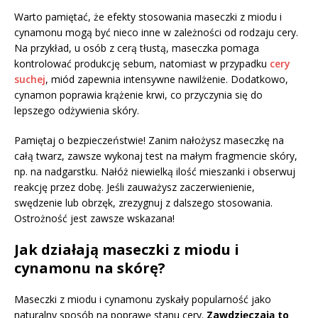
Warto pamiętać, że efekty stosowania maseczki z miodu i
cynamonu mogą być nieco inne w zależności od rodzaju cery.
Na przykład, u osób z cerą tłustą, maseczka pomaga
kontrolować produkcję sebum, natomiast w przypadku
cery
suchej
, miód zapewnia intensywne nawilżenie. Dodatkowo,
cynamon poprawia krążenie krwi, co przyczynia się do
lepszego odżywienia skóry.
Pamiętaj o bezpieczeństwie! Zanim nałożysz maseczkę na
całą twarz, zawsze wykonaj test na małym fragmencie skóry,
np. na nadgarstku. Nałóż niewielką ilość mieszanki i obserwuj
reakcję przez dobę. Jeśli zauważysz zaczerwienienie,
swędzenie lub obrzęk, zrezygnuj z dalszego stosowania.
Ostrożność jest zawsze wskazana!
Jak działają maseczki z miodu i
cynamonu na skórę?
Maseczki z miodu i cynamonu zyskały popularność jako
naturalny sposób na poprawę stanu cery.
Zawdzięczają to