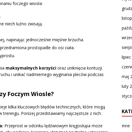
naniu foczego wiosła:
grud
.
listo
e niech luźno zwisają.
paźdz
wrze
ej, napinając jednocześnie mięśnie brzucha.
sierp
 przedramiona prostopadle do osi ciała.
yprostu.
lipie
czer
nia
maksymalnych korzyści
oraz uniknięcia kontuzji.
ruchu i unikać nadmiernego wyginania pleców podczas
maj 
luty 
rzy Foczym Wiosle?
styc
nieje kilka kluczowych błędów technicznych, które mogą
KAT
w treningu. Poniżej przedstawiamy najczęstsze z nich:
Inne
a:
Przeprost w odcinku lędźwiowym kręgosłupa może