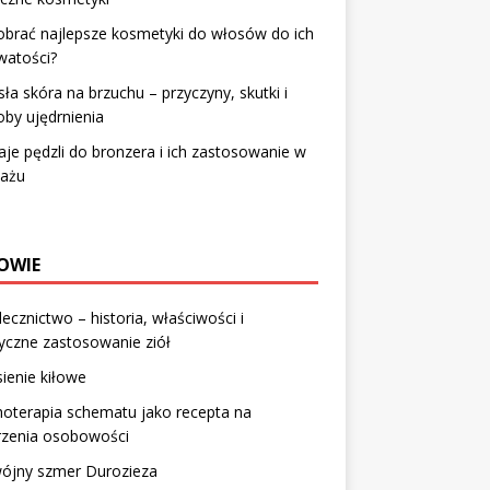
obrać najlepsze kosmetyki do włosów do ich
watości?
ła skóra na brzuchu – przyczyny, skutki i
by ujędrnienia
je pędzli do bronzera i ich zastosowanie w
jażu
OWIE
lecznictwo – historia, właściwości i
yczne zastosowanie ziół
ienie kiłowe
oterapia schematu jako recepta na
rzenia osobowości
ójny szmer Durozieza