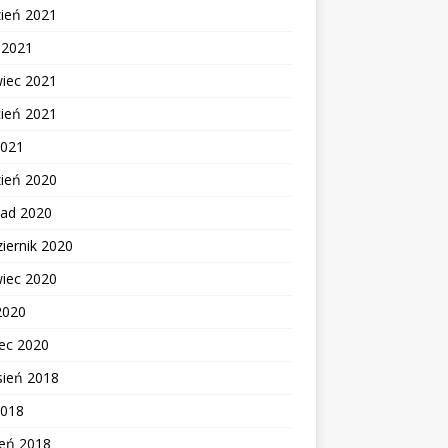
zień 2021
c 2021
wiec 2021
cień 2021
2021
zień 2020
pad 2020
iernik 2020
wiec 2020
2020
ec 2020
sień 2018
2018
zeń 2018