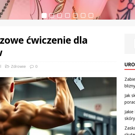
czowe ćwiczenie dla
w
URO
l
Zdrowie
0
Zabie
blizn
Jak s
porad
Jakie
skóry
Zaskó
skut