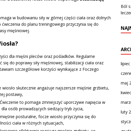
Ból s
lecze
maga w budowaniu siły w górnej części ciała oraz dolnych
o ćwiczenia do planu treningowego przyczynia się do
NAJ
asy mięśniowej.
Wiosła?
ARC
zyści dla mięśni pleców oraz pośladków. Regularne
ię do poprawy siły mięśniowej, stabilizacji ciała oraz
lipie
dstawiam szczegółowe korzyści wynikające z Foczego
czer
maj 
 wiosło skutecznie angażuje najszersze mięśnie grzbietu,
kwie
zej postawy,
marz
Ćwiczenie to pomaga zmniejszyć uporczywe napięcia w
e dla osób prowadzących siedzący tryb życia,
luty 
ięśnie posturalne, focze wiosło przyczynia się do
styc
lności ciała w różnych sytuacjach,
ćwiczenie efektywnie rozciąga mięśnie grzbietu, co