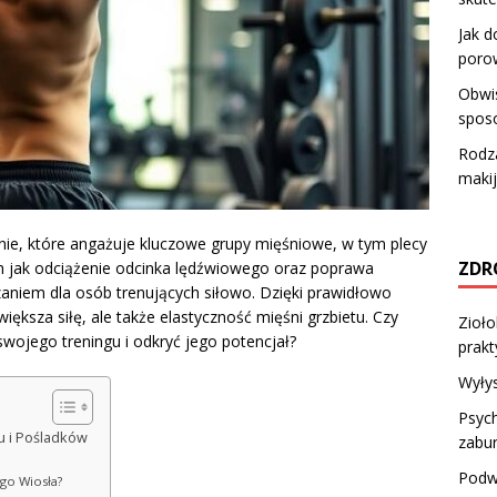
Jak d
poro
Obwis
sposo
Rodza
maki
nie, które angażuje kluczowe grupy mięśniowe, w tym plecy
ZDR
ich jak odciążenie odcinka lędźwiowego oraz poprawa
iązaniem dla osób trenujących siłowo. Dzięki prawidłowo
iększa siłę, ale także elastyczność mięśni grzbietu. Czy
Zioło
swojego treningu i odkryć jego potencjał?
prakt
Wyłys
Psych
u i Pośladków
zabu
Podw
go Wiosła?