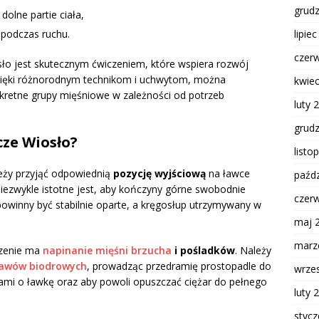
grud
dolne partie ciała,
lipie
 podczas ruchu.
czer
sło jest skutecznym ćwiczeniem, które wspiera rozwój
 Dzięki różnorodnym technikom i uchwytom, można
kwie
retne grupy mięśniowe w zależności od potrzeb
luty 
grud
ze Wiosło?
listo
leży przyjąć odpowiednią
pozycję wyjściową
na ławce
paźdz
Niezwykle istotne jest, aby kończyny górne swobodnie
czer
 powinny być stabilnie oparte, a kręgosłup utrzymywany w
maj 
marz
czenie ma
napinanie mięśni brzucha
i pośladków
. Należy
awów biodrowych
, prowadząc przedramię prostopadle do
wrze
tlami o ławkę oraz aby powoli opuszczać ciężar do pełnego
luty 
styc