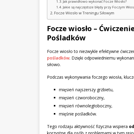
Jak prawidłowo wykonać Focze Wiosło?
Jakie są najczęstsze błędy przy Foczym Wios
Focze Wiosło w Treningu Siłowym
Focze wiosło – Ćwiczenie
Pośladków
Focze wiosło to niezwykle efektywne ćwicze
pośladków
. Dzięki odpowiedniemu wykonaniu
siłowo.
Podczas wykonywania foczego wiosła, klucz
mięsień najszerszy grzbietu,
mięsień czworoboczny,
mięsień równoległoboczny,
mięśnie pośladków.
Tego rodzaju aktywność fizyczna wspiera
od
korzystne dla osób z problemami w tym re