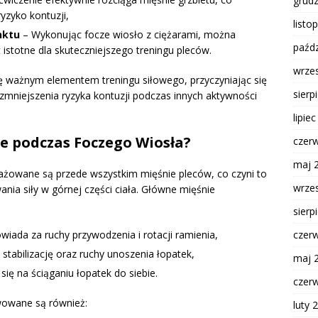
grud
ryzyko kontuzji,
listo
nktu
– Wykonując focze wiosło z ciężarami, można
paźdz
 istotne dla skuteczniejszego treningu pleców.
wrze
ię ważnym elementem treningu siłowego, przyczyniając się
sierp
zmniejszenia ryzyka kontuzji podczas innych aktywności
lipie
e podczas Foczego Wiosła?
czer
maj 
żowane są przede wszystkim mięśnie pleców, co czyni to
wrze
ia siły w górnej części ciała. Główne mięśnie
sierp
czer
iada za ruchy przywodzenia i rotacji ramienia,
tabilizację oraz ruchy unoszenia łopatek,
maj 
się na ściąganiu łopatek do siebie.
czer
owane są również:
luty 