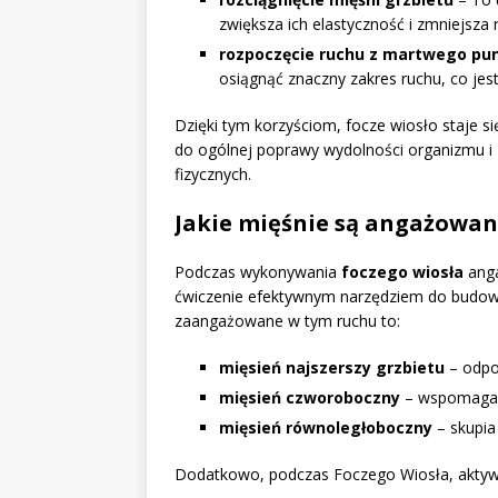
zwiększa ich elastyczność i zmniejsza 
rozpoczęcie ruchu z martwego pu
osiągnąć znaczny zakres ruchu, co jest
Dzięki tym korzyściom, focze wiosło staje s
do ogólnej poprawy wydolności organizmu i 
fizycznych.
Jakie mięśnie są angażowan
Podczas wykonywania
foczego wiosła
anga
ćwiczenie efektywnym narzędziem do budowan
zaangażowane w tym ruchu to:
mięsień najszerszy grzbietu
– odpow
mięsień czworoboczny
– wspomaga s
mięsień równoległoboczny
– skupia 
Dodatkowo, podczas Foczego Wiosła, aktyw