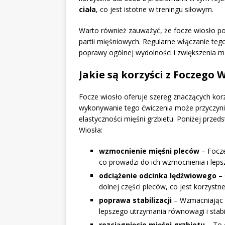
ciała
, co jest istotne w treningu siłowym.
Warto również zauważyć, że focze wiosło po
partii mięśniowych. Regularne włączanie teg
poprawy ogólnej wydolności i zwiększenia m
Jakie są korzyści z Foczego 
Focze wiosło oferuje szereg znaczących kor
wykonywanie tego ćwiczenia może przyczynić s
elastyczności mięśni grzbietu. Poniżej prze
Wiosła:
wzmocnienie mięśni pleców
– Focze
co prowadzi do ich wzmocnienia i leps
odciążenie odcinka lędźwiowego
– 
dolnej części pleców, co jest korzystn
poprawa stabilizacji
– Wzmacniając m
lepszego utrzymania równowagi i stabi
rozciągnięcie mięśni grzbietu
– To 