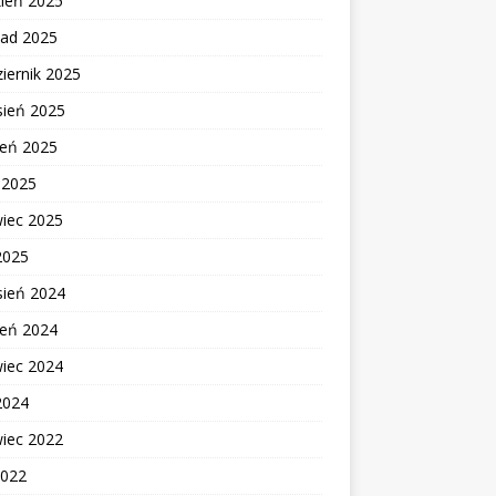
zień 2025
pad 2025
iernik 2025
sień 2025
ień 2025
c 2025
wiec 2025
2025
sień 2024
ień 2024
wiec 2024
2024
wiec 2022
2022