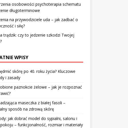
rzenia osobowości psychoterapia schematu
zenie długoterminowe
enia na przywodziciele uda – jak zadbać o
yczność i siłę?
 a trądzik: czy to jedzenie szkodzi Twojej
?
ATNIE WPISY
jędrnić skórę po 40. roku życia? Kluczowe
dy i zasady
robione paznokcie żelowe – jak je rozpoznać
rawić?
dzająca maseczka z białej fasoli –
alny sposób na zdrową skórę
y: jak dobrać model do sypialni, salonu i
pokoju – funkcjonalność, rozmiar i materiały