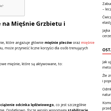
Zabu
le?
– lec
Ćwicz
 na Mięśnie Grzbietu i
elast
Jajka
cerze
nie, które angażuje głównie
mięśnie pleców
oraz
mięśnie
, może przynieść liczne korzyści dla osób trenujących
OST
Jak u
owe mięśnie, które są aktywowane, to:
meto
Źle z
i pop
Odmła
natur
Komod
ciążenie odcinka lędźwiowego
, co jest szczególnie
przed
jonie. Dodatkowo, focze wiosło wspomaga
stabilizację