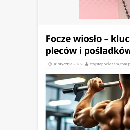
Focze wiosło – klu
pleców i pośladkó
16 stycznia 2026
stajniapodlasem.com.p