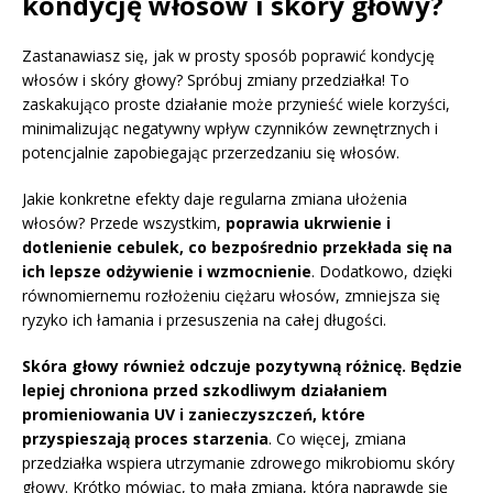
kondycję włosów i skóry głowy?
Zastanawiasz się, jak w prosty sposób poprawić kondycję
włosów i skóry głowy? Spróbuj zmiany przedziałka! To
zaskakująco proste działanie może przynieść wiele korzyści,
minimalizując negatywny wpływ czynników zewnętrznych i
potencjalnie zapobiegając przerzedzaniu się włosów.
Jakie konkretne efekty daje regularna zmiana ułożenia
włosów? Przede wszystkim,
poprawia ukrwienie i
dotlenienie cebulek, co bezpośrednio przekłada się na
ich lepsze odżywienie i wzmocnienie
. Dodatkowo, dzięki
równomiernemu rozłożeniu ciężaru włosów, zmniejsza się
ryzyko ich łamania i przesuszenia na całej długości.
Skóra głowy również odczuje pozytywną różnicę. Będzie
lepiej chroniona przed szkodliwym działaniem
promieniowania UV i zanieczyszczeń, które
przyspieszają proces starzenia
. Co więcej, zmiana
przedziałka wspiera utrzymanie zdrowego mikrobiomu skóry
głowy. Krótko mówiąc, to mała zmiana, która naprawdę się