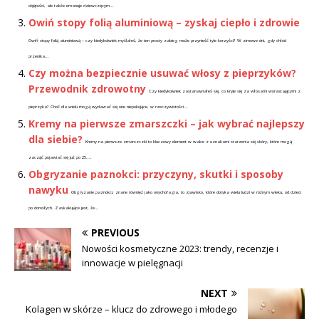
objętości, ale także emanuje dziewczęcym...
Owiń stopy folią aluminiową – zyskaj ciepło i zdrowie
Owiń stopy folią aluminiową – czy kiedykolwiek myślałeś, że ten prosty zabieg może przynieść tyle korzyści? W zimowe dni, gdy chłód
przenika...
Czy można bezpiecznie usuwać włosy z pieprzyków?
Przewodnik zdrowotny
Czy kiedykolwiek zastanawiałeś się, co kryje się za włosami wyrastającymi z
pieprzyka? Choć dla wielu mogą wydawać się one niepokojące, w rzeczywistości...
Kremy na pierwsze zmarszczki – jak wybrać najlepszy
dla siebie?
Kremy na pierwsze zmarszczki to kluczowy element w walce z oznakami starzenia się skóry, które mogą
zacząć pojawiać się już po 25....
Obgryzanie paznokci: przyczyny, skutki i sposoby
nawyku
Obgryzanie paznokci, znane również jako onychofagia, to zjawisko, które dotyka wielu ludzi w różnym wieku, od dzieci
po dorosłych. Zaskakujące jest, że...
PREVIOUS
Nowości kosmetyczne 2023: trendy, recenzje i
innowacje w pielęgnacji
NEXT
Kolagen w skórze – klucz do zdrowego i młodego