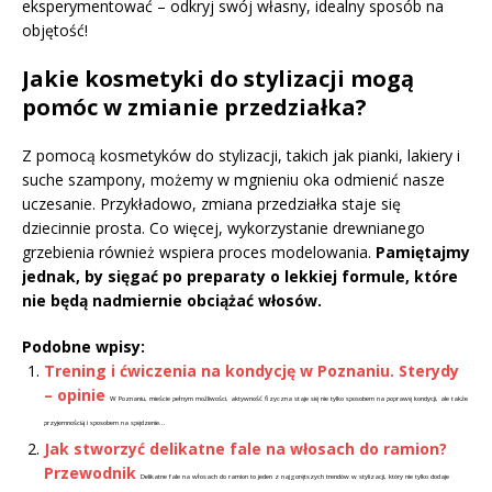
eksperymentować – odkryj swój własny, idealny sposób na
objętość!
Jakie kosmetyki do stylizacji mogą
pomóc w zmianie przedziałka?
Z pomocą kosmetyków do stylizacji, takich jak pianki, lakiery i
suche szampony, możemy w mgnieniu oka odmienić nasze
uczesanie. Przykładowo, zmiana przedziałka staje się
dziecinnie prosta. Co więcej, wykorzystanie drewnianego
grzebienia również wspiera proces modelowania.
Pamiętajmy
jednak, by sięgać po preparaty o lekkiej formule, które
nie będą nadmiernie obciążać włosów.
Podobne wpisy:
Trening i ćwiczenia na kondycję w Poznaniu. Sterydy
– opinie
W Poznaniu, mieście pełnym możliwości, aktywność fizyczna staje się nie tylko sposobem na poprawę kondycji, ale także
przyjemnością i sposobem na spędzenie...
Jak stworzyć delikatne fale na włosach do ramion?
Przewodnik
Delikatne fale na włosach do ramion to jeden z najgorętszych trendów w stylizacji, który nie tylko dodaje